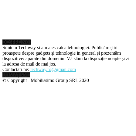
DESPRE NOI
Suntem Techway și am ales calea tehnologiei. Publicăm știri
proaspete despre gadgets și tehnologie în general și prezentăm
dispozitive/ aparate din domeniu. Vă stăm la dispoziție noapte și zi
la adresa de mail de mai jos.
Contactați-ne:
techway.ro@gmail.com
URMAȚI-NE
© Copyright - Mobilissimo Group SRL 2020