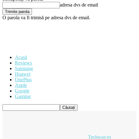
adresa dvs de email
O parola va fi trimisă pe adresa dvs de email.
Acasă
Reviews
Samsung
Huawei
OnePlus
Apple
Google
Gaming
Techway.ro