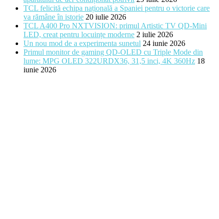
TCL felicită echipa națională a Spaniei pentru o victorie care
va rămâne în istorie
20 iulie 2026
TCL A400 Pro NXTVISION: primul Artistic TV QD-Mini
LED, creat pentru locuințe moderne
2 iulie 2026
Un nou mod de a experimenta sunetul
24 iunie 2026
Primul monitor de gaming QD-OLED cu Triple Mode din
lume: MPG OLED 322URDX36, 31,5 inci, 4K 360Hz
18
iunie 2026