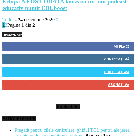
Echipa A FOST ODATA lansează un nou podcast
educativ numit EDUboost
Tudor
-
24 decembrie 2020
0
1
2
Pagina 1 din 2
Urmați-ne:
1,212
Fani
ÎMI PLACE
522
Cititori
CONECTAȚI-VĂ
45
Cititori
CONECTAȚI-VĂ
314
Abonați
ABONAȚI-VĂ
Publicitate:
Articole recente:
Pregătit pentru zilele caniculare: ghidul TCL pentru alegerea
aparatului de aer condiționat potrivit
29 iulie 2026