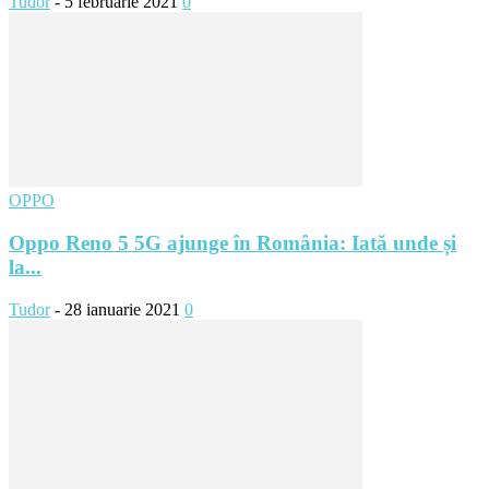
Tudor
-
5 februarie 2021
0
OPPO
Oppo Reno 5 5G ajunge în România: Iată unde și
la...
Tudor
-
28 ianuarie 2021
0