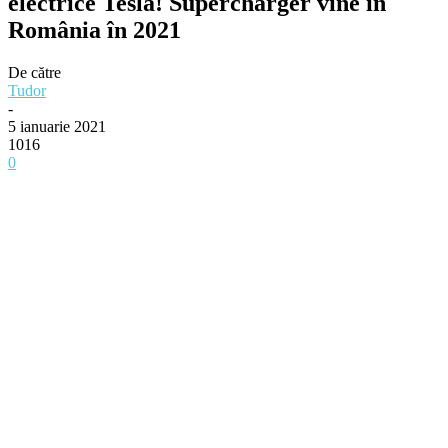
electrice Tesla! Supercharger vine în
România în 2021
De către
Tudor
-
5 ianuarie 2021
1016
0