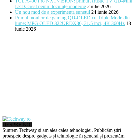
TCL A400 Pro NXTVISION: primul Artistic TV QD-Mini
LED, creat pentru locuințe moderne
2 iulie 2026
Un nou mod de a experimenta sunetul
24 iunie 2026
Primul monitor de gaming QD-OLED cu Triple Mode din
lume: MPG OLED 322URDX36, 31,5 inci, 4K 360Hz
18
iunie 2026
DESPRE NOI
Suntem Techway și am ales calea tehnologiei. Publicăm știri
proaspete despre gadgets și tehnologie în general și prezentăm