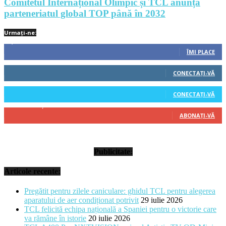
Comitetul Internațional Olimpic și TCL anunță
parteneriatul global TOP până în 2032
Urmați-ne:
1,212
Fani
ÎMI PLACE
522
Cititori
CONECTAȚI-VĂ
45
Cititori
CONECTAȚI-VĂ
314
Abonați
ABONAȚI-VĂ
Publicitate:
Articole recente:
Pregătit pentru zilele caniculare: ghidul TCL pentru alegerea
aparatului de aer condiționat potrivit
29 iulie 2026
TCL felicită echipa națională a Spaniei pentru o victorie care
va rămâne în istorie
20 iulie 2026