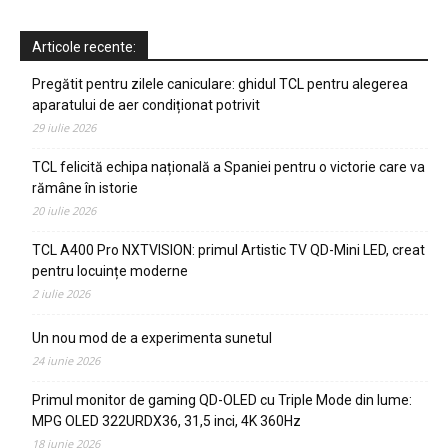
Articole recente:
Pregătit pentru zilele caniculare: ghidul TCL pentru alegerea
aparatului de aer condiționat potrivit
29 iulie 2026
TCL felicită echipa națională a Spaniei pentru o victorie care va
rămâne în istorie
20 iulie 2026
TCL A400 Pro NXTVISION: primul Artistic TV QD-Mini LED, creat
pentru locuințe moderne
2 iulie 2026
Un nou mod de a experimenta sunetul
24 iunie 2026
Primul monitor de gaming QD-OLED cu Triple Mode din lume:
MPG OLED 322URDX36, 31,5 inci, 4K 360Hz
18 iunie 2026