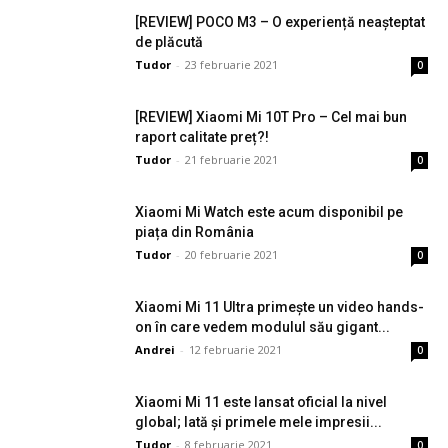
[REVIEW] POCO M3 – O experiență neașteptat
de plăcută
Tudor
-
23 februarie 2021
0
[REVIEW] Xiaomi Mi 10T Pro – Cel mai bun
raport calitate preț?!
Tudor
-
21 februarie 2021
0
Xiaomi Mi Watch este acum disponibil pe
piața din România
Tudor
-
20 februarie 2021
0
Xiaomi Mi 11 Ultra primește un video hands-
on în care vedem modulul său gigant...
Andrei
-
12 februarie 2021
0
Xiaomi Mi 11 este lansat oficial la nivel
global; Iată și primele mele impresii...
Tudor
-
8 februarie 2021
0