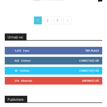
1
2
3
Urmați-ne:
1,212
Fani
ÎMI PLACE
522
Cititori
CONECTAȚI-VĂ
45
Cititori
CONECTAȚI-VĂ
314
Abonați
ABONAȚI-VĂ
Publicitate: