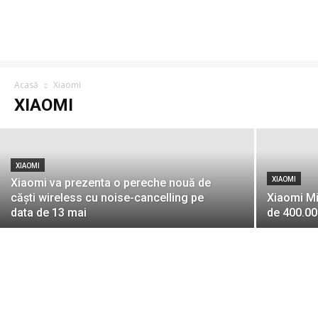
XIAOMI
Xiaomi anunță reduceri de până la 35% la
cele mai populare produse din România
în cadrul Xiaomi Spring Weeks 2022
Acasă
Xiaomi
XIAOMI
M. Andrei
-
26 aprilie 2022
XIAOMI
XIAOMI
Xiaomi va prezenta o pereche nouă de
căști wireless cu noise-cancelling pe
Xiaomi Mi
data de 13 mai
de 400.000