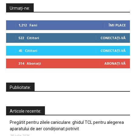
Urmați-ne:
1,212
Fani
ÎMI PLACE
522
Cititori
CONECTAȚI-VĂ
45
Cititori
CONECTAȚI-VĂ
314
Abonați
ABONAȚI-VĂ
Publicitate:
Articole recente:
Pregătit pentru zilele caniculare: ghidul TCL pentru alegerea
aparatului de aer condiționat potrivit
29 iulie 2026