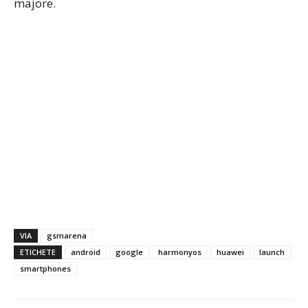
majore.
VIA
gsmarena
ETICHETE
android
google
harmonyos
huawei
launch
smartphones