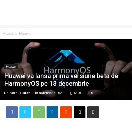
Acasă
Huawei
Huawei
Huawei va lansa prima versiune beta de
HarmonyOS pe 18 decembrie
De către
Tudor
-
10 noiembrie 2020
6840
0