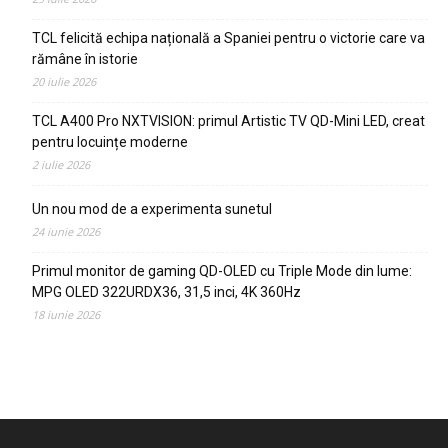
TCL felicită echipa națională a Spaniei pentru o victorie care va
rămâne în istorie
20 iulie 2026
TCL A400 Pro NXTVISION: primul Artistic TV QD-Mini LED, creat
pentru locuințe moderne
2 iulie 2026
Un nou mod de a experimenta sunetul
24 iunie 2026
Primul monitor de gaming QD-OLED cu Triple Mode din lume:
MPG OLED 322URDX36, 31,5 inci, 4K 360Hz
18 iunie 2026