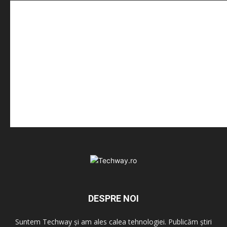
DESPRE NOI
Suntem Techway și am ales calea tehnologiei. Publicăm știri