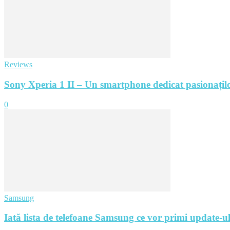
Reviews
Sony Xperia 1 II – Un smartphone dedicat pasionațilo
0
Samsung
Iată lista de telefoane Samsung ce vor primi update-ul