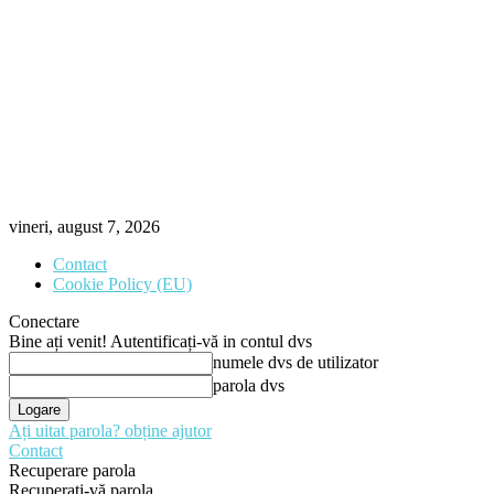
vineri, august 7, 2026
Contact
Cookie Policy (EU)
Conectare
Bine ați venit! Autentificați-vă in contul dvs
numele dvs de utilizator
parola dvs
Ați uitat parola? obține ajutor
Contact
Recuperare parola
Recuperați-vă parola