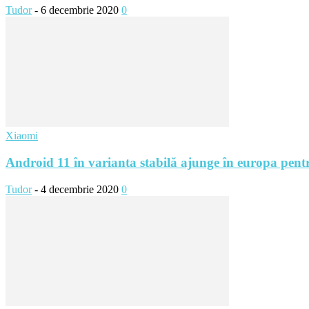
Tudor
-
6 decembrie 2020
0
Xiaomi
Android 11 în varianta stabilă ajunge în europa pentr
Tudor
-
4 decembrie 2020
0