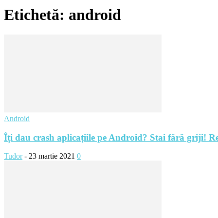
Etichetă: android
Android
Îți dau crash aplicațiile pe Android? Stai fără griji! Re
Tudor
-
23 martie 2021
0