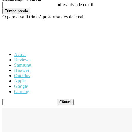
adresa dvs de email
O parola va fi trimisă pe adresa dvs de email.
Acasă
Reviews
Samsung
Huawei
OnePlus
Apple
Google
Gaming