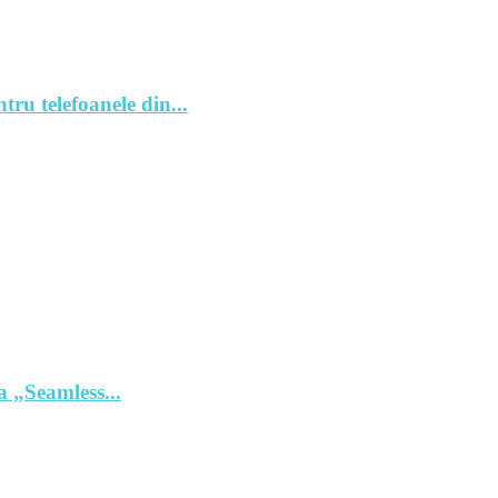
tru telefoanele din...
 „Seamless...