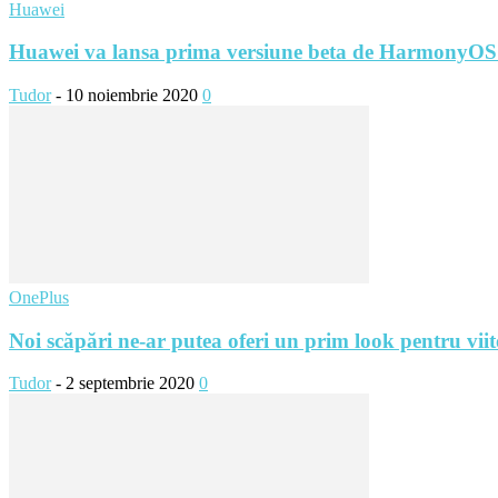
Huawei
Huawei va lansa prima versiune beta de HarmonyOS
Tudor
-
10 noiembrie 2020
0
OnePlus
Noi scăpări ne-ar putea oferi un prim look pentru viit
Tudor
-
2 septembrie 2020
0