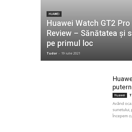
HUAWEI
Huawei Watch GT2 Pro
Review – Sănătatea și s
pe primul loc
Tudor
-
19 iulie 2021
Huawei
putern
T
Huawei
Având ocaz
sunetului, 
Începem cu 