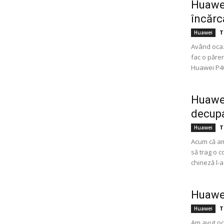
Huawei
încărc
T
Huawei
Având ocaz
fac o părer
Huawei P40 
Huawei
decupaj
T
Huawei
Acum că am
să trag o c
chineză l-a
Huawei
T
Huawei
Am avut oca