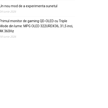
Un nou mod de a experimenta sunetul
24 iunie 2026
Primul monitor de gaming QD-OLED cu Triple
Mode din lume: MPG OLED 322URDX36, 31,5 inci,
4K 360Hz
18 iunie 2026