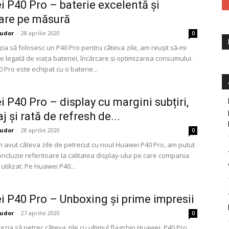
 P40 Pro – baterie excelentă și
are pe măsură
udor
-
28 aprilie 2020
0
ia să folosesc un P40 Pro pentru câteva zile, am reușit să-mi
e legată de viața bateriei, încărcare și optimizarea consumului.
Pro este echipat cu o baterie...
 P40 Pro – display cu margini subțiri,
 și rată de refresh de...
udor
-
28 aprilie 2020
0
 avut câteva zile de petrecut cu noul Huawei P40 Pro, am putut
oncluzie referitoare la calitatea display-ului pe care compania
 utilizat. Pe Huawei P40...
 P40 Pro – Unboxing și prime impresii
udor
-
27 aprilie 2020
0
zia să petrec câteva zile cu ultimul flagship Huawei, P40 Pro.