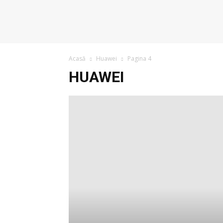
Acasă
Huawei
Pagina 4
HUAWEI