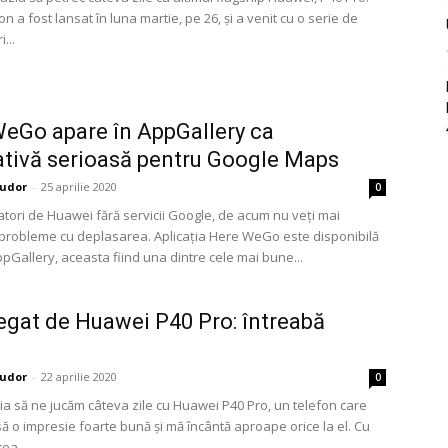
on a fost lansat în luna martie, pe 26, și a venit cu o serie de
...
eGo apare în AppGallery ca
ativă serioasă pentru Google Maps
udor
-
25 aprilie 2020
0
zatori de Huawei fără servicii Google, de acum nu veți mai
probleme cu deplasarea. Aplicația Here WeGo este disponibilă
AppGallery, aceasta fiind una dintre cele mai bune...
gat de Huawei P40 Pro: întreabă
udor
-
22 aprilie 2020
0
a să ne jucăm câteva zile cu Huawei P40 Pro, un telefon care
să o impresie foarte bună și mă încântă aproape orice la el. Cu
ea,...