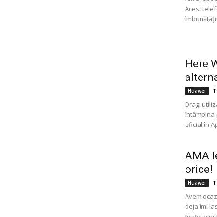
Acest telef
îmbunătățiri
Here W
altern
T
Huawei
Dragi utili
întâmpina 
oficial în 
AMA le
orice!
T
Huawei
Avem ocazi
deja îmi la
toate acest