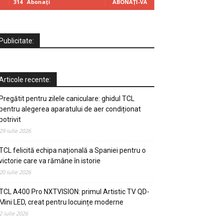
314
Abonați
ABONAȚI-VĂ
Publicitate:
Articole recente:
Pregătit pentru zilele caniculare: ghidul TCL
pentru alegerea aparatului de aer condiționat
potrivit
29 iulie 2026
TCL felicită echipa națională a Spaniei pentru o
victorie care va rămâne în istorie
20 iulie 2026
TCL A400 Pro NXTVISION: primul Artistic TV QD-
Mini LED, creat pentru locuințe moderne
2 iulie 2026