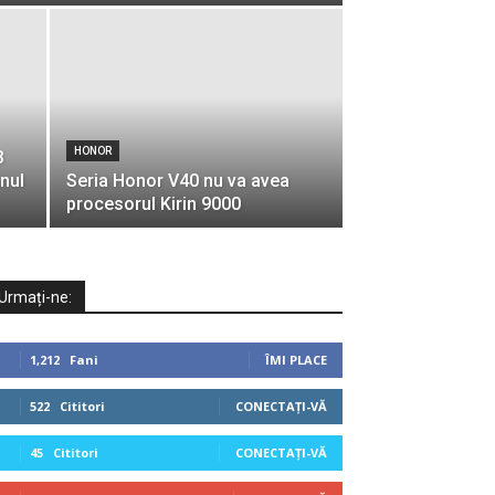
HONOR
3
anul
Seria Honor V40 nu va avea
procesorul Kirin 9000
Urmați-ne:
1,212
Fani
ÎMI PLACE
522
Cititori
CONECTAȚI-VĂ
45
Cititori
CONECTAȚI-VĂ