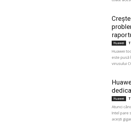
Crește
proble
raport
T
Huawei
Huawei toc
este pusă î
virusului 
Huawei
dedica
T
Huawei
Atunci când
Intel pare 
acești gigan