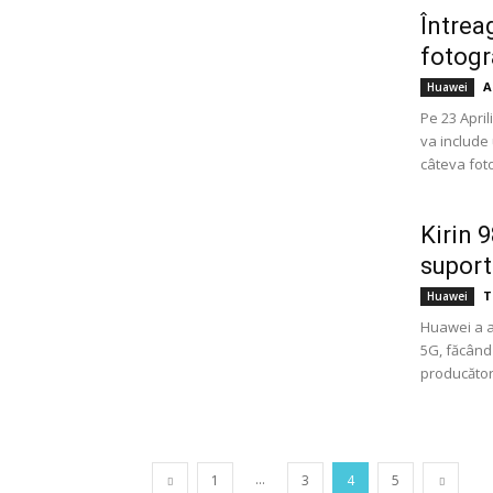
Întrea
fotogra
A
Huawei
Pe 23 Apri
va include
câteva fotog
Kirin 
suport
T
Huawei
Huawei a a
5G, făcând
producător
...
1
3
4
5