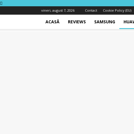
vineri, august 7, 2026
Contact
Cookie Policy (EU)
ACASĂ
REVIEWS
SAMSUNG
HUA
Techway.ro