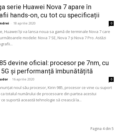
ga serie Huawei Nova 7 apare în
fii hands-on, cu tot cu specificații
ndrei
-
18 aprilie 2020
0
lie, Huawei își va lansa noua sa gamă de terminale Nova 7 care
 următoarele modele: Nova 7 SE, Nova 7 și Nova 7 Pro. Astăzi
rafii...
985 devine oficial: procesor pe 7nm, cu
 5G și performanță îmbunătățită
udor
-
16 aprilie 2020
0
nunțat noul său procesor, Kirin 985, procesor ce vine cu suport
 ca totalul numărului de procesoare din partea acestui
 ce suportă această tehnologie să crească la...
Pagina 4 din 5