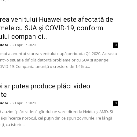
rea venitului Huawei este afectată de
mele cu SUA și COVID-19, conform
ului companiei...
udor
-
21 aprilie 2020
0
mai a anunțat starea venitului după perioada Q1 2020. Aceasta
ntr-o situație dificilă datorită problemelor cu SUA și apariției
COVID-19. Compania anunță o creștere de 1.4% a...
 ar putea produce plăci video
te
udor
-
21 aprilie 2020
0
 auzim "plăci video" gândul ne sare direct la Nvidia și AMD. Și
să-și încerce norocul, cel puțin din ce spun zovnurile. Pe lângă
ți, cu istorie...