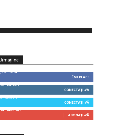
Urmați-ne:
1,212
Fani
ÎMI PLACE
522
Cititori
CONECTAȚI-VĂ
45
Cititori
CONECTAȚI-VĂ
314
Abonați
ABONAȚI-VĂ