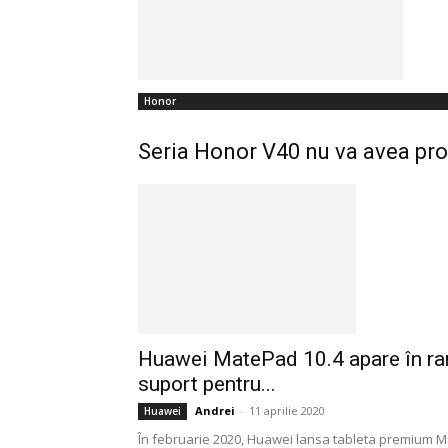
Honor
Seria Honor V40 nu va avea pro
Huawei MatePad 10.4 apare în rand
suport pentru...
Andrei
-
11 aprilie 2020
Huawei
În februarie 2020, Huawei lansa tableta premium M