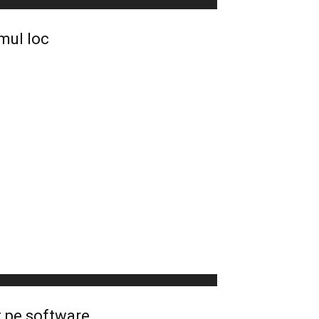
mul loc
t pe software