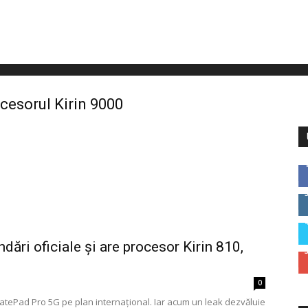
cesorul Kirin 9000
ări oficiale și are procesor Kirin 810,
0
atePad Pro 5G pe plan internațional. Iar acum un leak dezvăluie