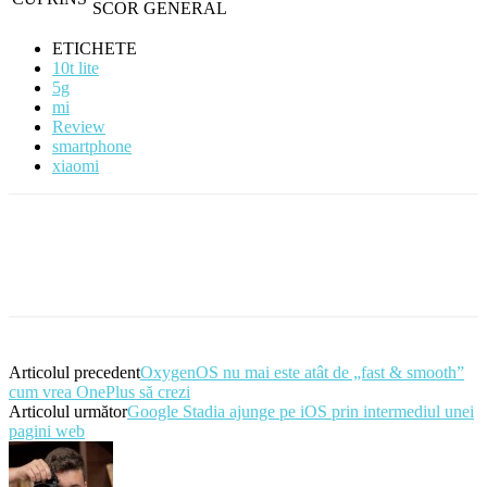
SCOR GENERAL
ETICHETE
10t lite
5g
mi
Review
smartphone
xiaomi
Articolul precedent
OxygenOS nu mai este atât de „fast & smooth”
cum vrea OnePlus să crezi
Articolul următor
Google Stadia ajunge pe iOS prin intermediul unei
pagini web