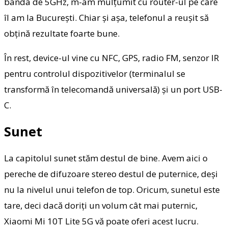
banda de 5GHz, m-am mulțumit cu router-ul pe care
îl am la București. Chiar și așa, telefonul a reușit să
obțină rezultate foarte bune.
În rest, device-ul vine cu NFC, GPS, radio FM, senzor IR
pentru controlul dispozitivelor (terminalul se
transformă în telecomandă universală) și un port USB-
C.
Sunet
La capitolul sunet stăm destul de bine. Avem aici o
pereche de difuzoare stereo destul de puternice, deși
nu la nivelul unui telefon de top. Oricum, sunetul este
tare, deci dacă doriți un volum cât mai puternic,
Xiaomi Mi 10T Lite 5G vă poate oferi acest lucru.