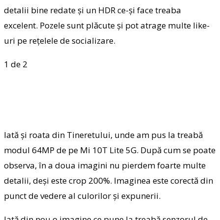
detalii bine redate și un HDR ce-și face treaba
excelent. Pozele sunt plăcute și pot atrage multe like-
uri pe rețelele de socializare.
1
de 2
Iată și roata din Tineretului, unde am pus la treabă
modul 64MP de pe Mi 10T Lite 5G. După cum se poate
observa, în a doua imagini nu pierdem foarte multe
detalii, deși este crop 200%. Imaginea este corectă din
punct de vedere al culorilor și expunerii.
Iată din nou o imagine ce pune la treabă senzorul de