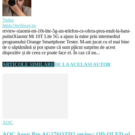
Tudor
https://techway.ro
review-xiaomi-mi-10t-lite-5g-un-telefon-ce-ofera-prea-mult-la-bani-
putini
Xiaomi Mi 10T Lite 5G a ajuns la mine prin intermediul
programului Orange Smartphone Tester. M-am jucat cu el mai bine
de o săptămână și pot spune că sunt plăcut surprins de acest
dispozitiv și de ceea ce poate face el. În caz că nu...
ARTICOLE SIMILARE
DE LA ACELAȘI AUTOR
AOC
AOC Agon Pro AG276QZD2 review: QD-OLED-ul