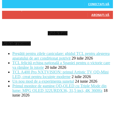
CONECTAȚI-VĂ
314
Abonați
ABONAȚI-VĂ
Publicitate:
Articole recente:
Pregătit pentru zilele caniculare: ghidul TCL pentru alegerea
aparatului de aer condiționat potrivit
29 iulie 2026
TCL felicită echipa națională a Spaniei pentru o victorie care
va rămâne în istorie
20 iulie 2026
TCL A400 Pro NXTVISION: primul Artistic TV QD-Mini
LED, creat pentru locuințe moderne
2 iulie 2026
Un nou mod de a experimenta sunetul
24 iunie 2026
Primul monitor de gaming QD-OLED cu Triple Mode din
lume: MPG OLED 322URDX36, 31,5 inci, 4K 360Hz
18
iunie 2026