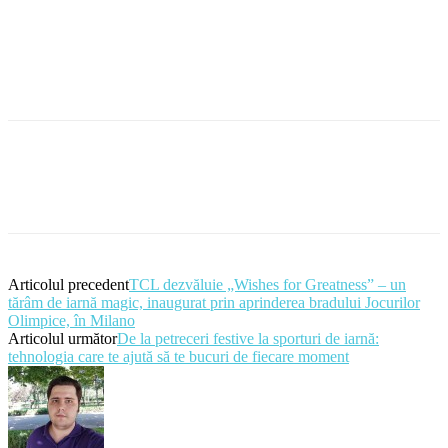
Articolul precedent
TCL dezvăluie „Wishes for Greatness” – un
tărâm de iarnă magic, inaugurat prin aprinderea bradului Jocurilor
Olimpice, în Milano
Articolul următor
De la petreceri festive la sporturi de iarnă:
tehnologia care te ajută să te bucuri de fiecare moment