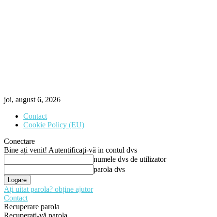
joi, august 6, 2026
Contact
Cookie Policy (EU)
Conectare
Bine ați venit! Autentificați-vă in contul dvs
numele dvs de utilizator
parola dvs
Ați uitat parola? obține ajutor
Contact
Recuperare parola
Recuperați-vă parola