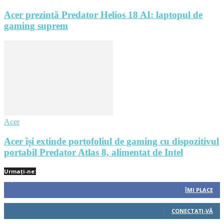
Acer prezintă Predator Helios 18 AI: laptopul de
gaming suprem
Acer
Acer își extinde portofoliul de gaming cu dispozitivul
portabil Predator Atlas 8, alimentat de Intel
Urmați-ne:
1,212
Fani
ÎMI PLACE
522
Cititori
CONECTAȚI-VĂ
45
Cititori