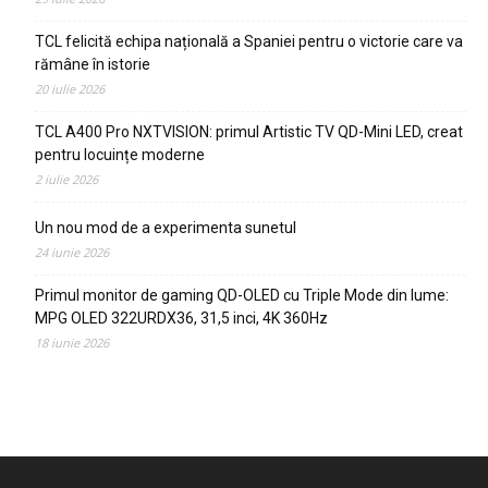
TCL felicită echipa națională a Spaniei pentru o victorie care va
rămâne în istorie
20 iulie 2026
TCL A400 Pro NXTVISION: primul Artistic TV QD-Mini LED, creat
pentru locuințe moderne
2 iulie 2026
Un nou mod de a experimenta sunetul
24 iunie 2026
Primul monitor de gaming QD-OLED cu Triple Mode din lume:
MPG OLED 322URDX36, 31,5 inci, 4K 360Hz
18 iunie 2026