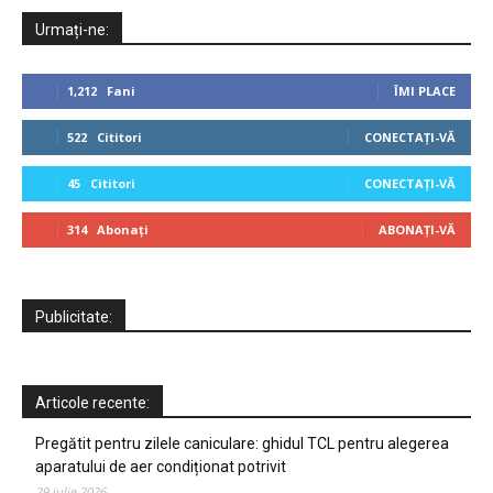
Urmați-ne:
1,212
Fani
ÎMI PLACE
522
Cititori
CONECTAȚI-VĂ
45
Cititori
CONECTAȚI-VĂ
314
Abonați
ABONAȚI-VĂ
Publicitate:
Articole recente:
Pregătit pentru zilele caniculare: ghidul TCL pentru alegerea
aparatului de aer condiționat potrivit
29 iulie 2026