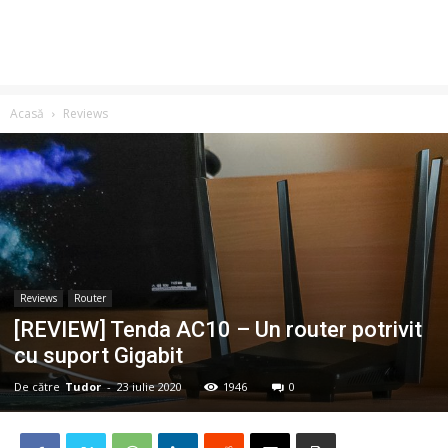
Acasă
Reviews
Reviews
Router
[REVIEW] Tenda AC10 – Un router potrivit
cu suport Gigabit
De către
Tudor
-
23 iulie 2020
1946
0