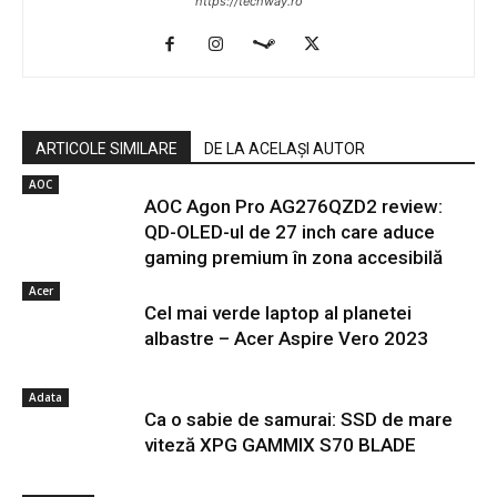
https://techway.ro
ARTICOLE SIMILARE
DE LA ACELAȘI AUTOR
AOC
AOC Agon Pro AG276QZD2 review:
QD-OLED-ul de 27 inch care aduce
gaming premium în zona accesibilă
Acer
Cel mai verde laptop al planetei
albastre – Acer Aspire Vero 2023
Adata
Ca o sabie de samurai: SSD de mare
viteză XPG GAMMIX S70 BLADE