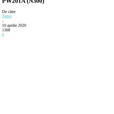
PW201A (N300)
De către
Tudor
-
10 aprilie 2020
1368
0