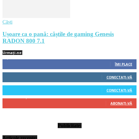
Căști
Ușoare ca o pană: căștile de gaming Genesis
RADON 800 7.1
Urmați-ne:
1,212
Fani
ÎMI PLACE
522
Cititori
CONECTAȚI-VĂ
45
Cititori
CONECTAȚI-VĂ
314
Abonați
ABONAȚI-VĂ
Publicitate:
Articole recente: