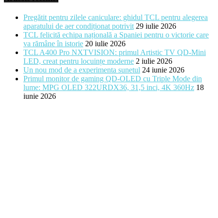
Pregătit pentru zilele caniculare: ghidul TCL pentru alegerea
aparatului de aer condiționat potrivit
29 iulie 2026
TCL felicită echipa națională a Spaniei pentru o victorie care
va rămâne în istorie
20 iulie 2026
TCL A400 Pro NXTVISION: primul Artistic TV QD-Mini
LED, creat pentru locuințe moderne
2 iulie 2026
Un nou mod de a experimenta sunetul
24 iunie 2026
Primul monitor de gaming QD-OLED cu Triple Mode din
lume: MPG OLED 322URDX36, 31,5 inci, 4K 360Hz
18
iunie 2026