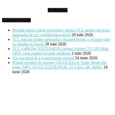
Publicitate:
Articole recente:
Pregătit pentru zilele caniculare: ghidul TCL pentru alegerea
aparatului de aer condiționat potrivit
29 iulie 2026
TCL felicită echipa națională a Spaniei pentru o victorie care
va rămâne în istorie
20 iulie 2026
TCL A400 Pro NXTVISION: primul Artistic TV QD-Mini
LED, creat pentru locuințe moderne
2 iulie 2026
Un nou mod de a experimenta sunetul
24 iunie 2026
Primul monitor de gaming QD-OLED cu Triple Mode din
lume: MPG OLED 322URDX36, 31,5 inci, 4K 360Hz
18
iunie 2026