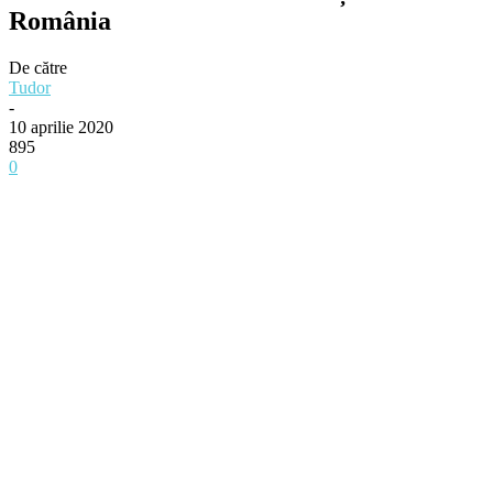
România
De către
Tudor
-
10 aprilie 2020
895
0