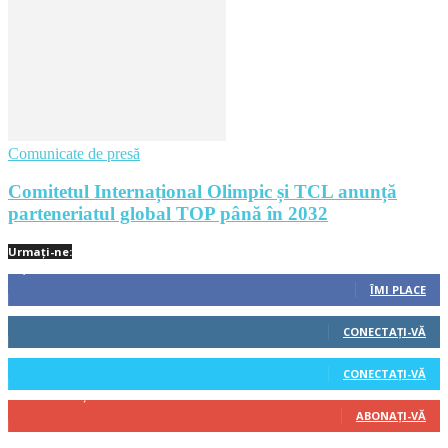
Comunicate de presă
Comitetul Internațional Olimpic și TCL anunță
parteneriatul global TOP până în 2032
Urmați-ne:
1,212
Fani
ÎMI PLACE
522
Cititori
CONECTAȚI-VĂ
45
Cititori
CONECTAȚI-VĂ
314
Abonați
ABONAȚI-VĂ