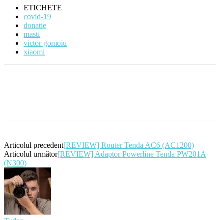
ETICHETE
covid-19
donatie
masti
victor gomoiu
xiaomi
Articolul precedent
[REVIEW] Router Tenda AC6 (AC1200)
Articolul următor
[REVIEW] Adaptor Powerline Tenda PW201A
(N300)