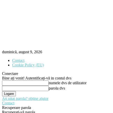
duminică, august 9, 2026
Contact
Cookie Policy (EU)
Conectare
Bine ați venit! Autentificați-vă in contul dvs
numele dvs de utilizator
parola dvs
Ați uitat parola? obține ajutor
Contact
Recuperare parola
Recuperați-vă parola