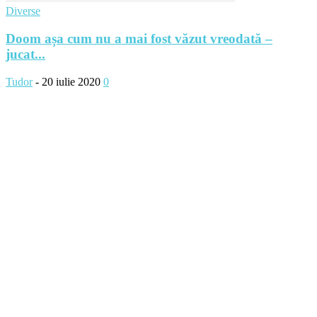
Diverse
Doom așa cum nu a mai fost văzut vreodată –
jucat...
Tudor
-
20 iulie 2020
0