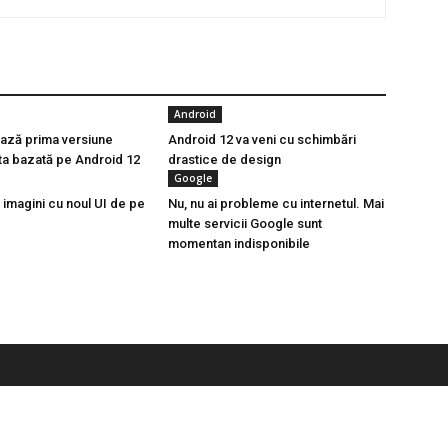
Android
ază prima versiune
Android 12 va veni cu schimbări
a bazată pe Android 12
drastice de design
Google
 imagini cu noul UI de pe
Nu, nu ai probleme cu internetul. Mai
multe servicii Google sunt
momentan indisponibile