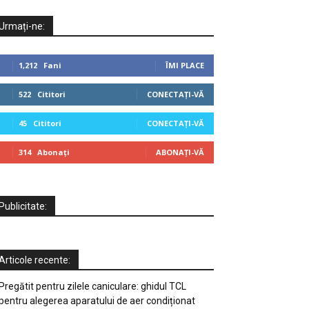
Urmați-ne:
1,212
Fani
ÎMI PLACE
522
Cititori
CONECTAȚI-VĂ
45
Cititori
CONECTAȚI-VĂ
314
Abonați
ABONAȚI-VĂ
Publicitate:
Articole recente:
Pregătit pentru zilele caniculare: ghidul TCL
pentru alegerea aparatului de aer condiționat