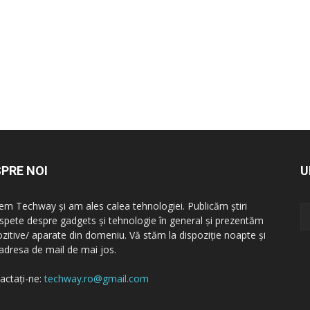
PRE NOI
U
em Techway și am ales calea tehnologiei. Publicăm știri
spete despre gadgets și tehnologie în general și prezentăm
ozitive/ aparate din domeniu. Vă stăm la dispoziție noapte și
a adresa de mail de mai jos.
actați-ne:
techway.ro@gmail.com