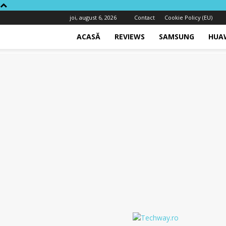
joi, august 6, 2026
Contact
Cookie Policy (EU)
ACASĂ
REVIEWS
SAMSUNG
HUA
Techway.ro