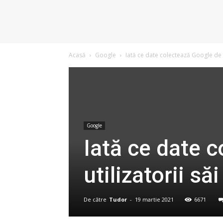
Acasă
Google
Iată ce date colectează Google de la
Google
Iată ce date 
utilizatorii săi
De către
Tudor
-
19 martie 2021
6671