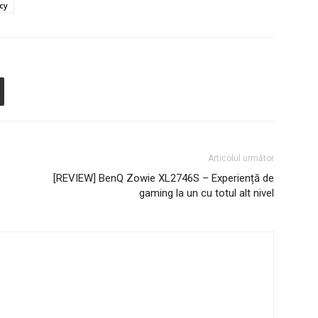
cy
Articolul următor
[REVIEW] BenQ Zowie XL2746S – Experiență de
gaming la un cu totul alt nivel