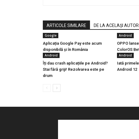
ARTICOLE SIMILARE
DE LA ACELAȘI AUTOR
Google
Android
Aplicația Google Pay este acum
OPPO lanse
disponibilă și în România
ColorOS Bet
Android
Android
Îți dau crash aplicațiile pe Android?
Iată primele
Stai fără griji! Rezolvarea este pe
Android 12
drum