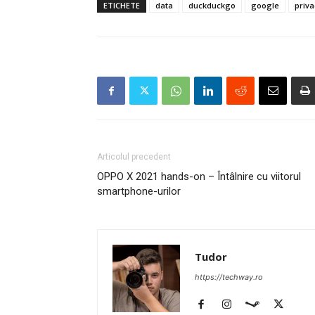
ETICHETE
data
duckduckgo
google
priva
Articolul precedent
OPPO X 2021 hands-on – Întâlnire cu viitorul
smartphone-urilor
Tudor
https://techway.ro