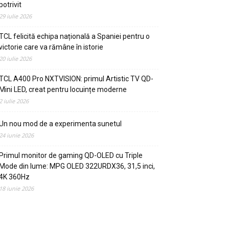
potrivit
29 iulie 2026
TCL felicită echipa națională a Spaniei pentru o
victorie care va rămâne în istorie
20 iulie 2026
TCL A400 Pro NXTVISION: primul Artistic TV QD-
Mini LED, creat pentru locuințe moderne
2 iulie 2026
Un nou mod de a experimenta sunetul
24 iunie 2026
Primul monitor de gaming QD-OLED cu Triple
Mode din lume: MPG OLED 322URDX36, 31,5 inci,
4K 360Hz
18 iunie 2026