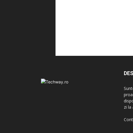
DES
Sunt
proa
disp
zi l
Cont