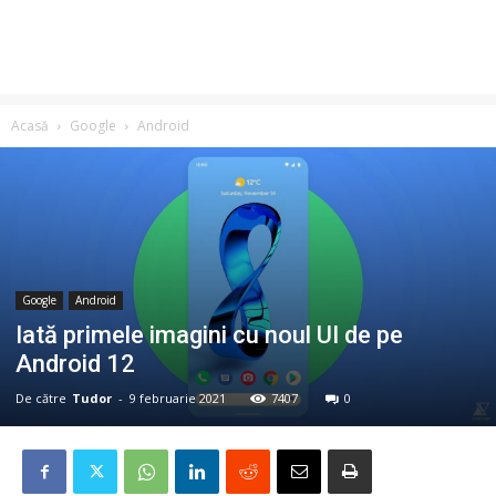
Acasă
Google
Android
Google
Android
Iată primele imagini cu noul UI de pe
Android 12
De către
Tudor
-
9 februarie 2021
7407
0