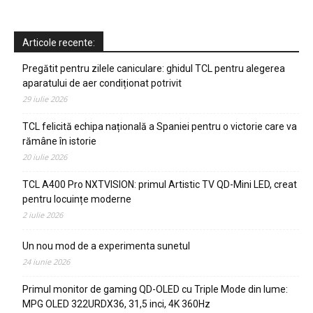
Articole recente:
Pregătit pentru zilele caniculare: ghidul TCL pentru alegerea
aparatului de aer condiționat potrivit
29 iulie 2026
TCL felicită echipa națională a Spaniei pentru o victorie care va
rămâne în istorie
20 iulie 2026
TCL A400 Pro NXTVISION: primul Artistic TV QD-Mini LED, creat
pentru locuințe moderne
2 iulie 2026
Un nou mod de a experimenta sunetul
24 iunie 2026
Primul monitor de gaming QD-OLED cu Triple Mode din lume:
MPG OLED 322URDX36, 31,5 inci, 4K 360Hz