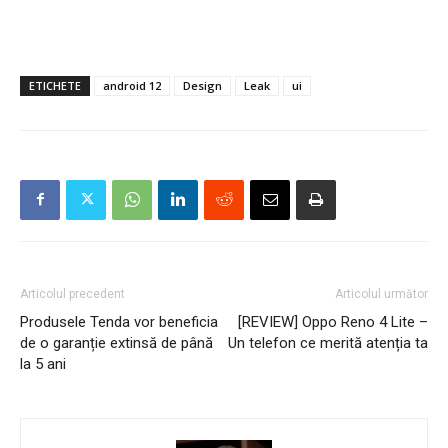
ETICHETE
android 12
Design
Leak
ui
Articolul precedent
Articolul următor
Produsele Tenda vor beneficia
[REVIEW] Oppo Reno 4 Lite –
de o garanție extinsă de până
Un telefon ce merită atenția ta
la 5 ani