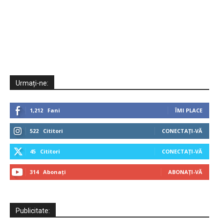
Urmați-ne:
1,212
Fani
ÎMI PLACE
522
Cititori
CONECTAȚI-VĂ
45
Cititori
CONECTAȚI-VĂ
314
Abonați
ABONAȚI-VĂ
Publicitate: