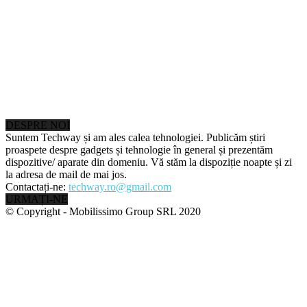
DESPRE NOI
Suntem Techway și am ales calea tehnologiei. Publicăm știri
proaspete despre gadgets și tehnologie în general și prezentăm
dispozitive/ aparate din domeniu. Vă stăm la dispoziție noapte și zi
la adresa de mail de mai jos.
Contactați-ne:
techway.ro@gmail.com
URMAȚI-NE
© Copyright - Mobilissimo Group SRL 2020