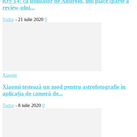
iOS 14: ca utilizator de Android, îmi place (parte a
review-ului...
Tudor
-
21 iulie 2020
0
Xiaomi
Xiaomi testează un mod pentru astrofotografie în
aplicația de cameră de...
Tudor
-
8 iulie 2020
0