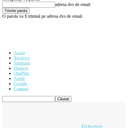
adresa dvs de email
O parola va fi trimisă pe adresa dvs de email.
Acasă
Reviews
Samsung
Huawei
OnePlus
Apple
Google
Gaming
Techway.ro