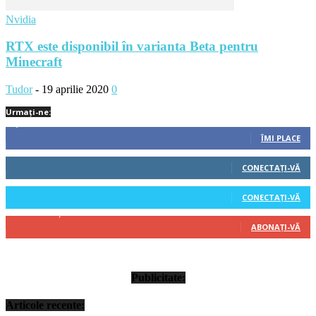
Nvidia
RTX este disponibil în varianta Beta pentru
Minecraft
Tudor
-
19 aprilie 2020
0
Urmați-ne:
1,212
Fani
ÎMI PLACE
522
Cititori
CONECTAȚI-VĂ
45
Cititori
CONECTAȚI-VĂ
314
Abonați
ABONAȚI-VĂ
Publicitate:
Articole recente: