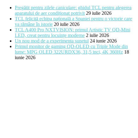
Pregătit pentru zilele caniculare: ghidul TCL pentru alegerea
aparatului de aer condiționat potrivit
29 iulie 2026
TCL felicită echipa națională a Spaniei pentru o victorie care
va rămâne în istorie
20 iulie 2026
TCL A400 Pro NXTVISION: primul Artistic TV QD-Mini
LED, creat pentru locuințe moderne
2 iulie 2026
Un nou mod de a experimenta sunetul
24 iunie 2026
Primul monitor de gaming QD-OLED cu Triple Mode din
lume: MPG OLED 322URDX36, 31,5 inci, 4K 360Hz
18
iunie 2026