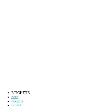
ETICHETE
nord
oneplus
origini