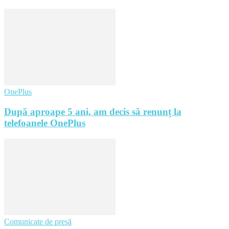
OnePlus
După aproape 5 ani, am decis să renunț la
telefoanele OnePlus
Comunicate de presă