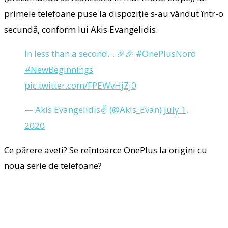
primele telefoane puse la dispoziție s-au vândut într-o
secundă, conform lui Akis Evangelidis.
In less than a second… 🎉🎉
#OnePlusNord
#NewBeginnings
pic.twitter.com/FPEWvHjZj0
— Akis Evangelidis✌️ (@Akis_Evan)
July 1,
2020
Ce părere aveți? Se reîntoarce OnePlus la origini cu
noua serie de telefoane?