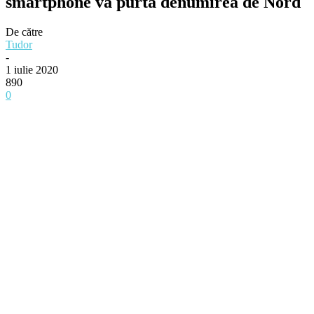
smartphone va purta denumirea de Nord
De către
Tudor
-
1 iulie 2020
890
0