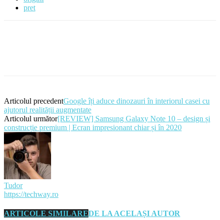
pret
Articolul precedent
Google îți aduce dinozauri în interiorul casei cu
ajutorul realității augmentate
Articolul următor
[REVIEW] Samsung Galaxy Note 10 – design și
construcție premium | Ecran impresionant chiar și în 2020
Tudor
https://techway.ro
ARTICOLE SIMILARE
DE LA ACELAȘI AUTOR