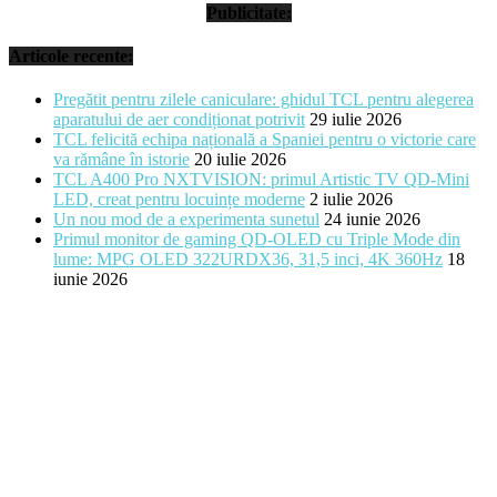
Publicitate:
Articole recente:
Pregătit pentru zilele caniculare: ghidul TCL pentru alegerea
aparatului de aer condiționat potrivit
29 iulie 2026
TCL felicită echipa națională a Spaniei pentru o victorie care
va rămâne în istorie
20 iulie 2026
TCL A400 Pro NXTVISION: primul Artistic TV QD-Mini
LED, creat pentru locuințe moderne
2 iulie 2026
Un nou mod de a experimenta sunetul
24 iunie 2026
Primul monitor de gaming QD-OLED cu Triple Mode din
lume: MPG OLED 322URDX36, 31,5 inci, 4K 360Hz
18
iunie 2026