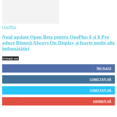
OnePlus
Noul update Open Beta pentru OnePlus 8 și 8 Pro
aduce Bitmoji Always On Display și foarte multe alte
îmbunătățiri
Urmați-ne:
1,212
Fani
ÎMI PLACE
522
Cititori
CONECTAȚI-VĂ
45
Cititori
CONECTAȚI-VĂ
314
Abonați
ABONAȚI-VĂ