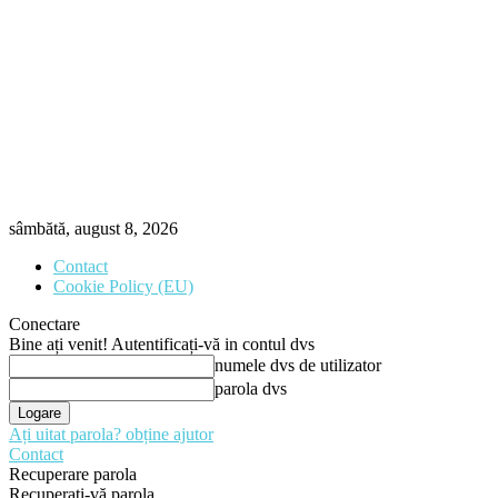
sâmbătă, august 8, 2026
Contact
Cookie Policy (EU)
Conectare
Bine ați venit! Autentificați-vă in contul dvs
numele dvs de utilizator
parola dvs
Ați uitat parola? obține ajutor
Contact
Recuperare parola
Recuperați-vă parola