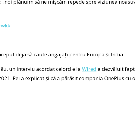
a: „noi plănuim să ne mișcăm repede spre viziunea noast
4Fwkk
început deja să caute angajați pentru Europa și India.
ău, un interviu acordat celord e la
Wired
a dezvăluit fap
1. Pei a explicat și că a părăsit compania OnePlus cu o l