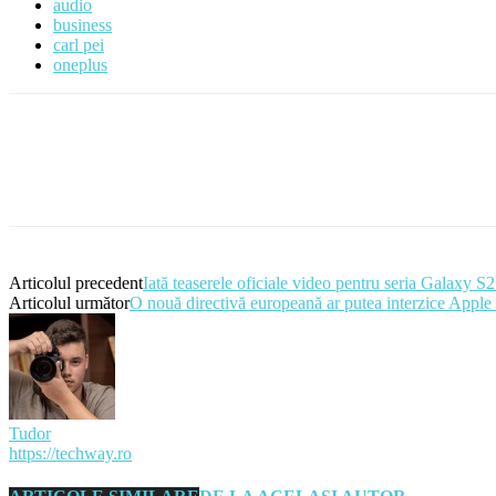
audio
business
carl pei
oneplus
Articolul precedent
Iată teaserele oficiale video pentru seria Galaxy S
Articolul următor
O nouă directivă europeană ar putea interzice Appl
Tudor
https://techway.ro