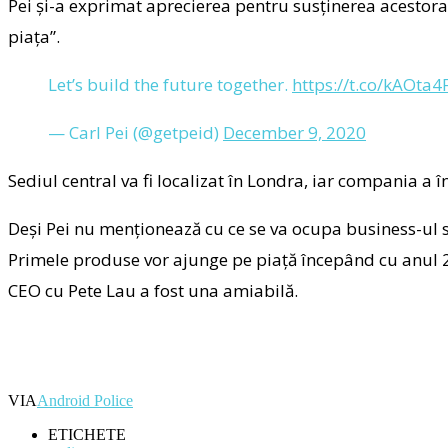
Pei și-a exprimat aprecierea pentru susținerea acestor
piața”.
Let’s build the future together.
https://t.co/kAOta
— Carl Pei (@getpeid)
December 9, 2020
Sediul central va fi localizat în Londra, iar compania a 
Deși Pei nu menționează cu ce se va ocupa business-ul s
Primele produse vor ajunge pe piață începând cu anul 202
CEO cu Pete Lau a fost una amiabilă.
VIA
Android Police
ETICHETE