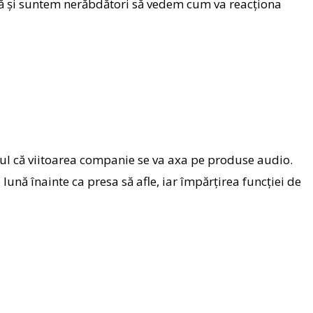
ră și suntem nerăbdători să vedem cum va reacționa
tul că viitoarea companie se va axa pe produse audio.
ună înainte ca presa să afle, iar împărțirea funcției de