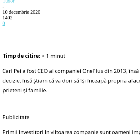
Tudor
-
10 decembrie 2020
1402
0
Timp de citire:
< 1
minut
Carl Pei a fost CEO al companiei OnePlus din 2013, însă 
decizie, însă știam că va dori să își înceapă propria afa
prieteni și familie.
Publicitate
Primii investitori în viitoarea companie sunt oameni im