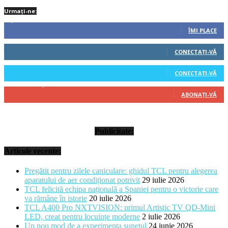
Urmați-ne:
1,212
Fani
ÎMI PLACE
522
Cititori
CONECTAȚI-VĂ
45
Cititori
CONECTAȚI-VĂ
314
Abonați
ABONAȚI-VĂ
Publicitate:
Articole recente:
Pregătit pentru zilele caniculare: ghidul TCL pentru alegerea
aparatului de aer condiționat potrivit
29 iulie 2026
TCL felicită echipa națională a Spaniei pentru o victorie care
va rămâne în istorie
20 iulie 2026
TCL A400 Pro NXTVISION: primul Artistic TV QD-Mini
LED, creat pentru locuințe moderne
2 iulie 2026
Un nou mod de a experimenta sunetul
24 iunie 2026