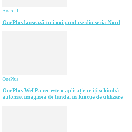
Android
OnePlus lansează trei noi produse din seria Nord
OnePlus
OnePlus WellPaper este o aplicație ce îți schimbă
automat imaginea de fundal în funcție de utilizare