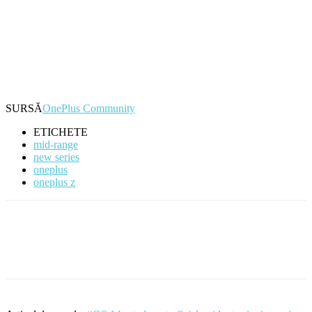
SURSĂ
OnePlus Community
ETICHETE
mid-range
new series
oneplus
oneplus z