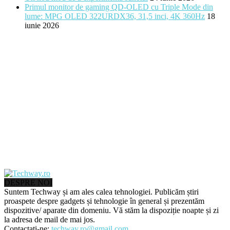
Primul monitor de gaming QD-OLED cu Triple Mode din
lume: MPG OLED 322URDX36, 31,5 inci, 4K 360Hz
18
iunie 2026
DESPRE NOI
Suntem Techway și am ales calea tehnologiei. Publicăm știri
proaspete despre gadgets și tehnologie în general și prezentăm
dispozitive/ aparate din domeniu. Vă stăm la dispoziție noapte și zi
la adresa de mail de mai jos.
Contactați-ne:
techway.ro@gmail.com