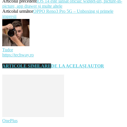
Articolul precedent
iOS 14 este lansat oficial: widget-uri, picture-in-
picture, app drawer și multe altele
Articolul următor
OPPO Reno3 Pro 5G – Unboxing și primele
impresii
Tudor
https://techway.ro
ARTICOLE SIMILARE
DE LA ACELAȘI AUTOR
OnePlus