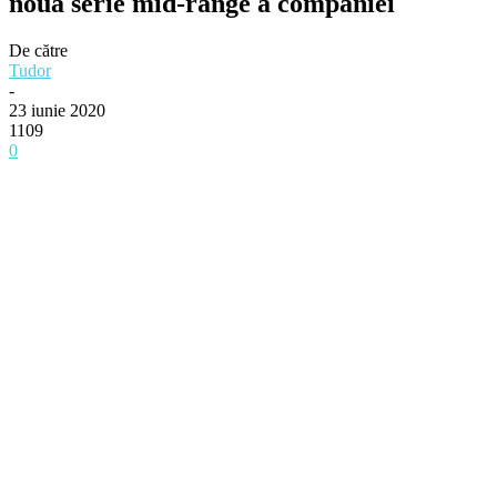
noua serie mid-range a companiei
De către
Tudor
-
23 iunie 2020
1109
0