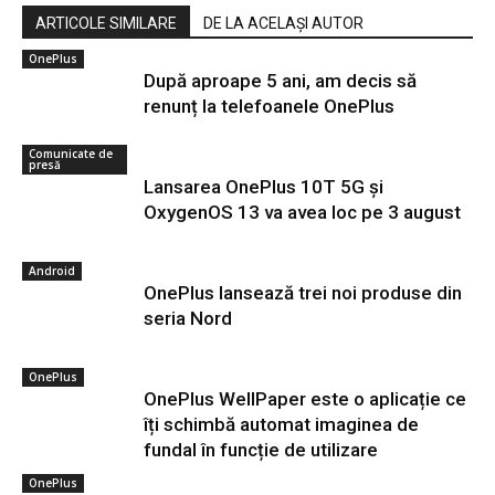
ARTICOLE SIMILARE
DE LA ACELAȘI AUTOR
OnePlus
După aproape 5 ani, am decis să
renunț la telefoanele OnePlus
Comunicate de
presă
Lansarea OnePlus 10T 5G și
OxygenOS 13 va avea loc pe 3 august
Android
OnePlus lansează trei noi produse din
seria Nord
OnePlus
OnePlus WellPaper este o aplicație ce
îți schimbă automat imaginea de
fundal în funcție de utilizare
OnePlus