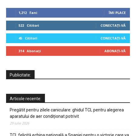
1,212
Fani
ÎMI PLACE
522
Cititori
CONECTAȚI-VĂ
45
Cititori
CONECTAȚI-VĂ
314
Abonați
ABONAȚI-VĂ
Publicitate:
Articole recente:
Pregătit pentru zilele caniculare: ghidul TCL pentru alegerea
aparatului de aer condiționat potrivit
29 iulie 2026
TCL felicită echipa națională a Spaniei pentru o victorie care va