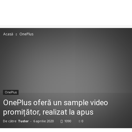
Acasă
OnePlus
OnePlus
OnePlus oferă un sample video
promițător, realizat la apus
De către
Tudor
-
6 aprilie 2020
1090
0