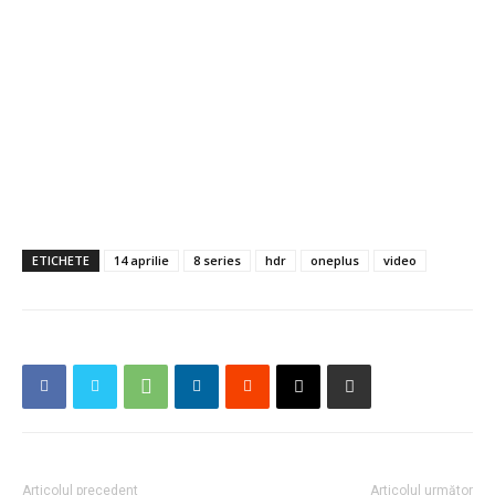
ETICHETE
14 aprilie
8 series
hdr
oneplus
video
Articolul precedent
Articolul următor