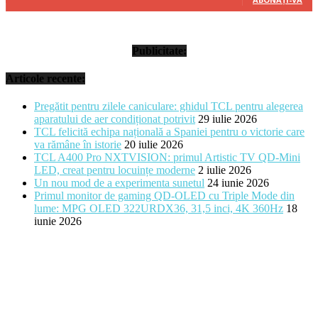
Publicitate:
Articole recente:
Pregătit pentru zilele caniculare: ghidul TCL pentru alegerea
aparatului de aer condiționat potrivit
29 iulie 2026
TCL felicită echipa națională a Spaniei pentru o victorie care
va rămâne în istorie
20 iulie 2026
TCL A400 Pro NXTVISION: primul Artistic TV QD-Mini
LED, creat pentru locuințe moderne
2 iulie 2026
Un nou mod de a experimenta sunetul
24 iunie 2026
Primul monitor de gaming QD-OLED cu Triple Mode din
lume: MPG OLED 322URDX36, 31,5 inci, 4K 360Hz
18
iunie 2026