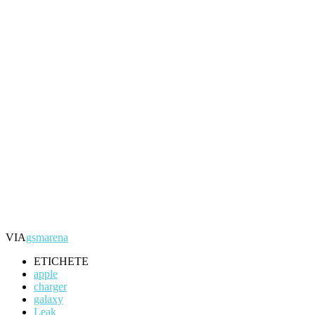
VIA
gsmarena
ETICHETE
apple
charger
galaxy
Leak