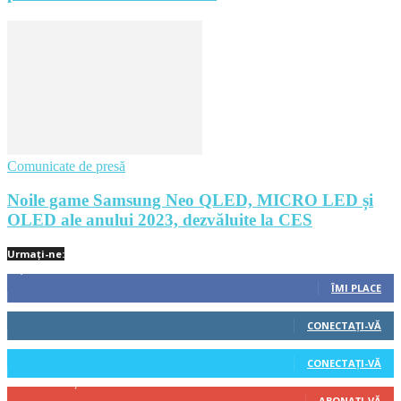
Comunicate de presă
Noile game Samsung Neo QLED, MICRO LED și
OLED ale anului 2023, dezvăluite la CES
Urmați-ne:
1,212
Fani
ÎMI PLACE
522
Cititori
CONECTAȚI-VĂ
45
Cititori
CONECTAȚI-VĂ
314
Abonați
ABONAȚI-VĂ