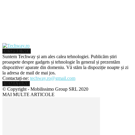
DESPRE NOI
Suntem Techway și am ales calea tehnologiei. Publicăm știri
proaspete despre gadgets și tehnologie în general și prezentăm
dispozitive/ aparate din domeniu. Vă stăm la dispoziție noapte și zi
la adresa de mail de mai jos.
Contactați-ne:
techway.ro@gmail.com
URMAȚI-NE
© Copyright - Mobilissimo Group SRL 2020
MAI MULTE ARTICOLE