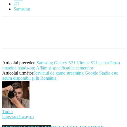
s21
Samsung
Articolul precedent
Samsung Galaxy S21 Ultra și S21+ apar într-o
imagine hands-on; Aflăm și specificațiile camerelor
Articolul următor
Serviciul de game streaming Google Stadia este
acum disponibil și în România
Tudor
https://techway.ro