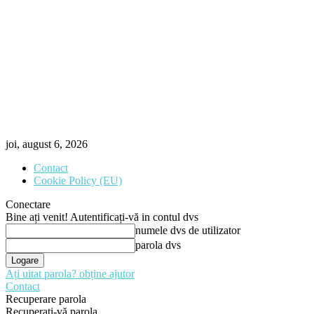
joi, august 6, 2026
Contact
Cookie Policy (EU)
Conectare
Bine ați venit! Autentificați-vă in contul dvs
numele dvs de utilizator
parola dvs
Ați uitat parola? obține ajutor
Contact
Recuperare parola
Recuperați-vă parola