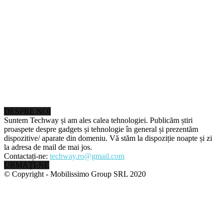
DESPRE NOI
Suntem Techway și am ales calea tehnologiei. Publicăm știri
proaspete despre gadgets și tehnologie în general și prezentăm
dispozitive/ aparate din domeniu. Vă stăm la dispoziție noapte și zi
la adresa de mail de mai jos.
Contactați-ne:
techway.ro@gmail.com
URMAȚI-NE
© Copyright - Mobilissimo Group SRL 2020