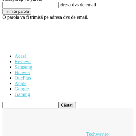
adresa dvs de email
O parola va fi trimisă pe adresa dvs de email.
Acasă
Reviews
Samsung
Huawei
OnePlus
Apple
Google
Gaming
Techway.ro