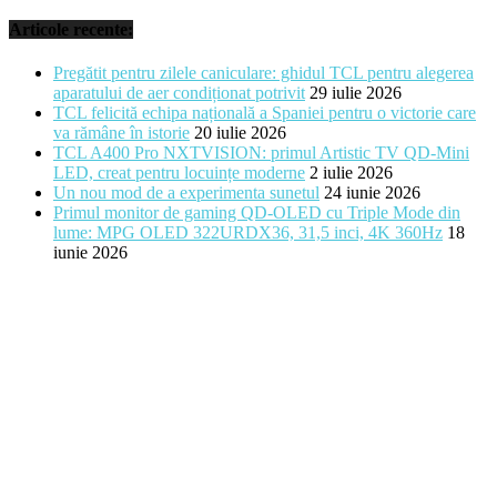
Articole recente:
Pregătit pentru zilele caniculare: ghidul TCL pentru alegerea
aparatului de aer condiționat potrivit
29 iulie 2026
TCL felicită echipa națională a Spaniei pentru o victorie care
va rămâne în istorie
20 iulie 2026
TCL A400 Pro NXTVISION: primul Artistic TV QD-Mini
LED, creat pentru locuințe moderne
2 iulie 2026
Un nou mod de a experimenta sunetul
24 iunie 2026
Primul monitor de gaming QD-OLED cu Triple Mode din
lume: MPG OLED 322URDX36, 31,5 inci, 4K 360Hz
18
iunie 2026