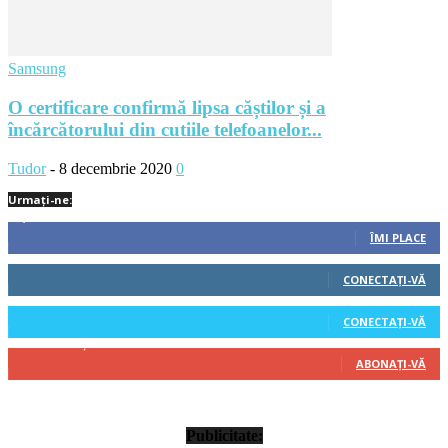
Samsung
O certificare confirmă lipsa căștilor și a
încărcătorului din cutiile telefoanelor...
Tudor
-
8 decembrie 2020
0
Urmați-ne:
1,212
Fani
ÎMI PLACE
522
Cititori
CONECTAȚI-VĂ
45
Cititori
CONECTAȚI-VĂ
314
Abonați
ABONAȚI-VĂ
Publicitate: