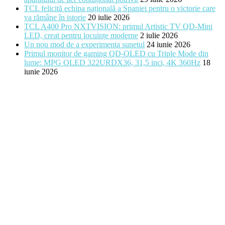
TCL felicită echipa națională a Spaniei pentru o victorie care
va rămâne în istorie
20 iulie 2026
TCL A400 Pro NXTVISION: primul Artistic TV QD-Mini
LED, creat pentru locuințe moderne
2 iulie 2026
Un nou mod de a experimenta sunetul
24 iunie 2026
Primul monitor de gaming QD-OLED cu Triple Mode din
lume: MPG OLED 322URDX36, 31,5 inci, 4K 360Hz
18
iunie 2026