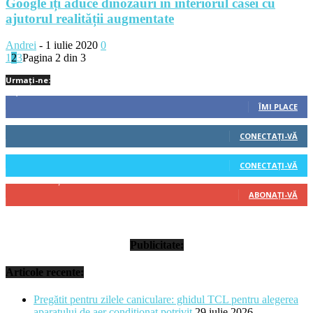
Google îți aduce dinozauri în interiorul casei cu
ajutorul realității augmentate
Andrei
-
1 iulie 2020
0
1
2
3
Pagina 2 din 3
Urmați-ne:
1,212
Fani
ÎMI PLACE
522
Cititori
CONECTAȚI-VĂ
45
Cititori
CONECTAȚI-VĂ
314
Abonați
ABONAȚI-VĂ
Publicitate:
Articole recente:
Pregătit pentru zilele caniculare: ghidul TCL pentru alegerea
aparatului de aer condiționat potrivit
29 iulie 2026