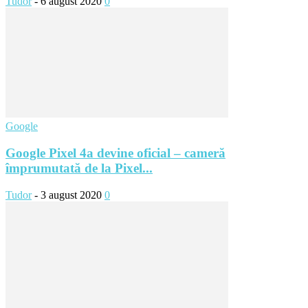
Tudor
-
6 august 2020
0
Google
Google Pixel 4a devine oficial – cameră
împrumutată de la Pixel...
Tudor
-
3 august 2020
0