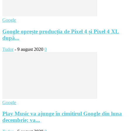
Google
Google oprește producția de Pixel 4 și Pixel 4 XL
după...
Tudor
-
9 august 2020
0
Google
Play Music va ajunge în cimitirul Google din luna
decembrie; va...