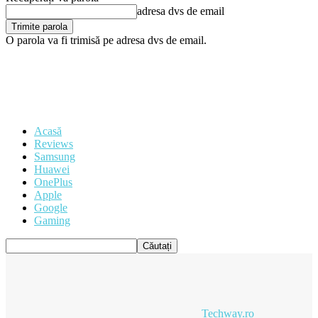
adresa dvs de email
O parola va fi trimisă pe adresa dvs de email.
Acasă
Reviews
Samsung
Huawei
OnePlus
Apple
Google
Gaming
Techway.ro