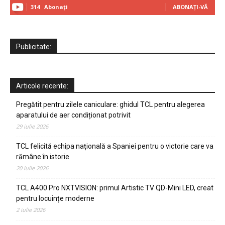
314
Abonați
ABONAȚI-VĂ
Publicitate:
Articole recente:
Pregătit pentru zilele caniculare: ghidul TCL pentru alegerea
aparatului de aer condiționat potrivit
29 iulie 2026
TCL felicită echipa națională a Spaniei pentru o victorie care va
rămâne în istorie
20 iulie 2026
TCL A400 Pro NXTVISION: primul Artistic TV QD-Mini LED, creat
pentru locuințe moderne
2 iulie 2026