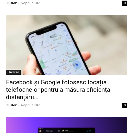
Tudor
-
6 aprilie 2020
0
Diverse
Facebook și Google folosesc locația
telefoanelor pentru a măsura eficiența
distanțării...
Tudor
-
4 aprilie 2020
0