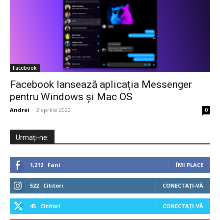
Facebook
Facebook lansează aplicația Messenger
pentru Windows și Mac OS
Andrei
-
2 aprilie 2020
0
Urmați-ne:
1,212
Fani
ÎMI PLACE
522
Cititori
CONECTAȚI-VĂ
45
Cititori
CONECTAȚI-VĂ