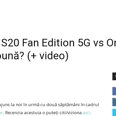
S20 Fan Edition 5G vs O
ună? (+ video)
ajuns la noi în urmă cu două săptămâni în cadrul
er
. Recenzia acestuia o puteți citi/viziona
aici
.