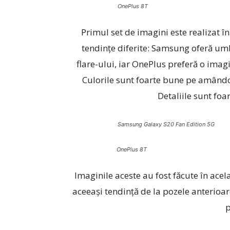
OnePlus 8T
Primul set de imagini este realizat î
tendințe diferite: Samsung oferă um
flare-ului, iar OnePlus preferă o imag
Culorile sunt foarte bune pe amândo
Detaliile sunt fo
Samsung Galaxy S20 Fan Edition 5G
OnePlus 8T
Imaginile aceste au fost făcute în acel
aceeași tendință de la pozele anterioar
p