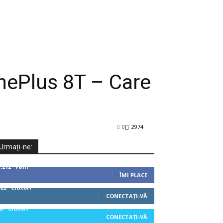
nePlus 8T – Care
0
2974
Urmați-ne:
1,212
Fani
ÎMI PLACE
522
Cititori
CONECTAȚI-VĂ
45
Cititori
CONECTAȚI-VĂ