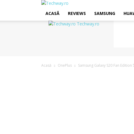
ACASĂ
REVIEWS
SAMSUNG
HUA
Techway.ro
Acasă
OnePlus
Samsung Galaxy S20 Fan Edition 5