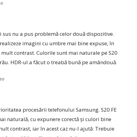
5G
i sus nu a pus problemă celor două dispozitive.
realizeze imagini cu umbre mai bine expuse, în
mult contrast. Culorile sunt mai naturale pe S20
ă rău. HDR-ul a făcut o treabă bună pe amândouă.
 5G
ioritatea procesării telefonului Samsung. S20 FE
ai naturală, cu expunere corectă și culori bine
lt contrast, iar în acest caz nu-l ajută. Trebuie