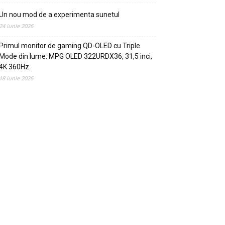
Un nou mod de a experimenta sunetul
24 iunie 2026
Primul monitor de gaming QD-OLED cu Triple
Mode din lume: MPG OLED 322URDX36, 31,5 inci,
4K 360Hz
18 iunie 2026