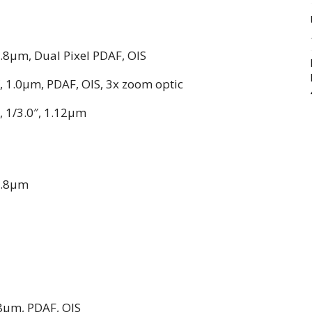
1.8µm, Dual Pixel PDAF, OIS
″, 1.0µm, PDAF, OIS, 3x zoom optic
, 1/3.0″, 1.12µm
 0.8µm
.8µm, PDAF, OIS