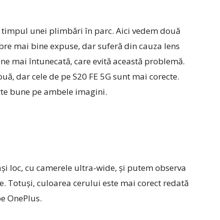
n timpul unei plimbări în parc. Aici vedem două
bre mai bine expuse, dar suferă din cauza lens
ine mai întunecată, care evită această problemă.
uă, dar cele de pe S20 FE 5G sunt mai corecte.
arte bune pe ambele imagini.
ași loc, cu camerele ultra-wide, și putem observa
e. Totuși, culoarea cerului este mai corect redată
e OnePlus.