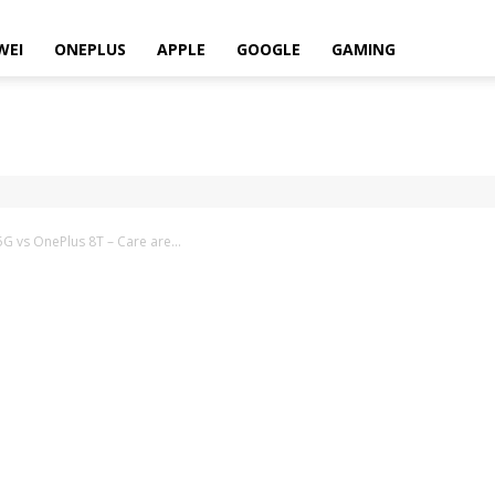
WEI
ONEPLUS
APPLE
GOOGLE
GAMING
G vs OnePlus 8T – Care are...