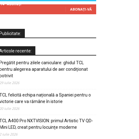
314
Abonați
ABONAȚI-VĂ
Publicitate:
Articole recente:
Pregătit pentru zilele caniculare: ghidul TCL
pentru alegerea aparatului de aer condiționat
potrivit
29 iulie 2026
TCL felicită echipa națională a Spaniei pentru o
victorie care va rămâne în istorie
20 iulie 2026
TCL A400 Pro NXTVISION: primul Artistic TV QD-
Mini LED, creat pentru locuințe moderne
2 iulie 2026