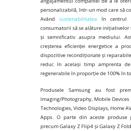
angajamentul companiei de a le oferi
personalizabilă, într-un mod care să co
Având
sustenabilitatea
în centrul t
consumatorii să se alăture inițiativelo
și semnificativ asupra mediului. Astf
creșterea eficienței energetice a pro
dispozitive recondiționate și reparabile
reduc în același timp amprenta de 
regenerabile în proporție de 100% în toa
Produsele Samsung au fost premia
Imaging/Photography, Mobile Devices 
Technologies, Video Displays, Home A
Apps. O parte din aceste produse pr
precum Galaxy Z Flip4 și Galaxy Z Fold4