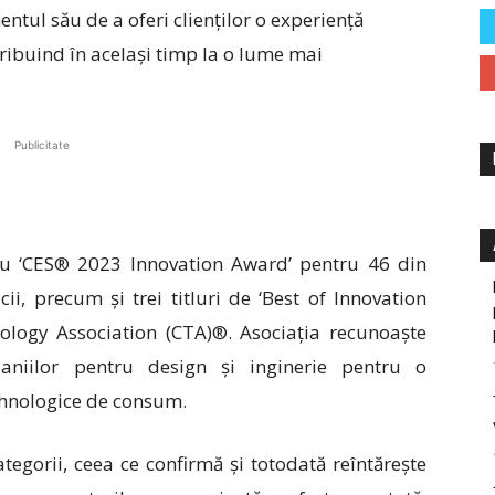
ul său de a oferi clienților o experiență
tribuind în același timp la o lume mai
Publicitate
cu
‘
CES® 2023 Innovation Award’ pentru 46 din
cii, precum și trei titluri de
‘
Best of Innovation
logy Association (CTA)®. Asociația recunoaște
aniilor pentru design și inginerie pentru o
ehnologice de consum.
egorii, ceea ce confirmă și totodată reîntărește