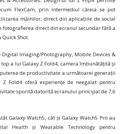
s & Accessories. Design-ul lui Z Flip4 permite
recum FlexCam, prin intermediul căreia se pot
tilizarea mâinilor, direct din aplicațiile de social
fotografierea direct din ecranul secundar fără a
a Quick Shot.
e
Digital Imaging/Photography, Mobile Devices &
 top a lui Galaxy Z Fold4, camera îmbunătățită și
 puterea de productivitate a următoarei generații
 Z Fold4 oferă experiențe de neegalat pentru
vitate sporită datorită ecranului principal de 7,6
tât Galaxy Watch5, cât și Galaxy Watch5 Pro au
igital Health și Wearable Technology pentru