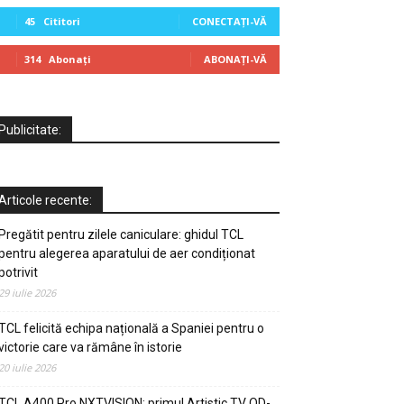
45
Cititori
CONECTAȚI-VĂ
314
Abonați
ABONAȚI-VĂ
Publicitate:
Articole recente:
Pregătit pentru zilele caniculare: ghidul TCL
pentru alegerea aparatului de aer condiționat
potrivit
29 iulie 2026
TCL felicită echipa națională a Spaniei pentru o
victorie care va rămâne în istorie
20 iulie 2026
TCL A400 Pro NXTVISION: primul Artistic TV QD-