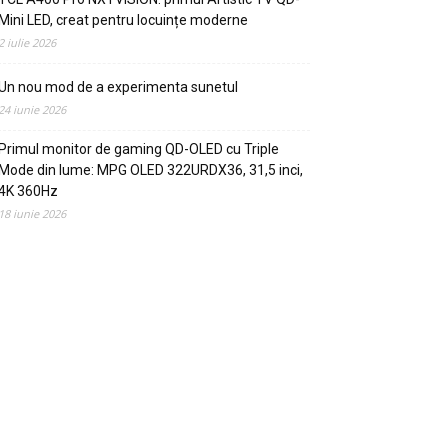
Mini LED, creat pentru locuințe moderne
2 iulie 2026
Un nou mod de a experimenta sunetul
24 iunie 2026
Primul monitor de gaming QD-OLED cu Triple
Mode din lume: MPG OLED 322URDX36, 31,5 inci,
4K 360Hz
18 iunie 2026