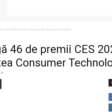
mii CES 2023 pentru inovație din partea Consumer...
ă 46 de premii CES 20
rtea Consumer Technol
0