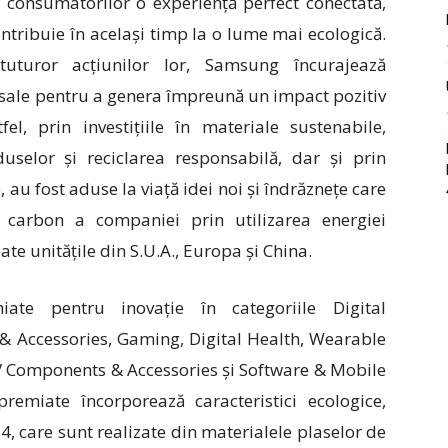
 consumatorilor o experiență perfect conectată,
ntribuie în același timp la o lume mai ecologică.
uturor acțiunilor lor, Samsung încurajează
r sale pentru a genera împreună un impact pozitiv
el, prin investițiile în materiale sustenabile,
duselor și reciclarea responsabilă, dar și prin
, au fost aduse la viață idei noi și îndrăznețe care
carbon a companiei prin utilizarea energiei
te unitățile din S.U.A., Europa și China.
te pentru inovație în categoriile Digital
& Accessories, Gaming, Digital Health, Wearable
V Components & Accessories și Software & Mobile
emiate încorporează caracteristici ecologice,
, care sunt realizate din materialele plaselor de