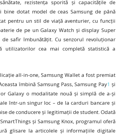
ănătate, rezistența sporită și capacitățile de
 mai bine dotat model de ceas Samsung de până
t pentru un stil de viață aventurier, cu funcții
aterie de pe un Galaxy Watch și display Super
 de safir îmbunătățit. Cu senzorul revoluționar
 utilizatorilor cea mai completă statistică a
icație all-in-one, Samsung Wallet a fost premiat
. Aceasta îmbină Samsung Pass, Samsung Pay
1
și
rilor Galaxy o modalitate nouă și simplă de a-și
ale într-un singur loc – de la carduri bancare și
rmise de conducere și legitimații de student. Odată
 SmartThings și Samsung Knox, programul oferă
ră glisare la articolele și informațiile digitale