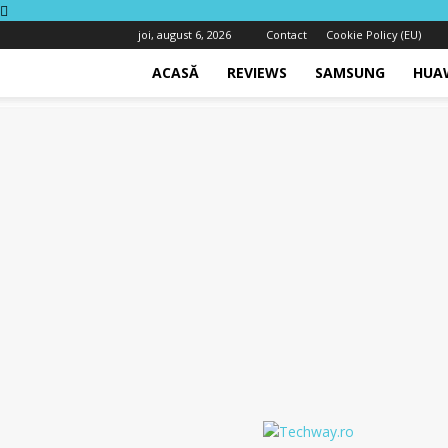
joi, august 6, 2026
Contact
Cookie Policy (EU)
ACASĂ
REVIEWS
SAMSUNG
HUA
Techway.ro