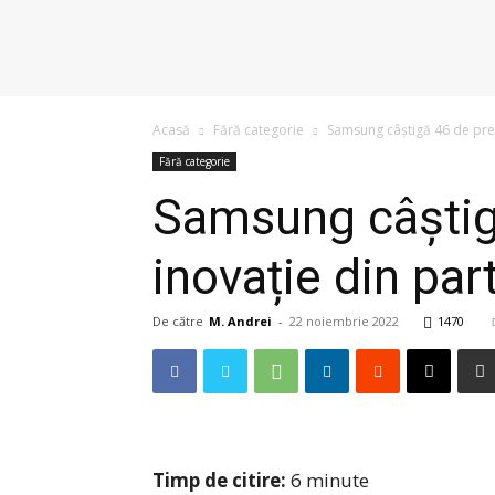
Acasă
Fără categorie
Samsung câștigă 46 de pre
Fără categorie
Samsung câștig
inovație din pa
De către
M. Andrei
-
22 noiembrie 2022
1470
Timp de citire:
6
minute