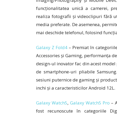
Imaging/Photography și Mobile Device
funcționalitatea unică a camerei, p
realiza fotografii și videoclipuri fără u
media preferate. De asemenea, permite 
mai deschide telefonul, folosind funcți
Galaxy Z Fold4
– Premiat în categoriil
Accessories și Gaming
, performanța de
design-ul inovator fac din acest model
de smartphone-uri pliabile Samsung.
sesiuni puternice de gaming și producti
inchi și a caracteristicilor Android 12L.
Galaxy Watch5
,
Galaxy Watch5 Pro
– A
fost recunoscute în categoriile D