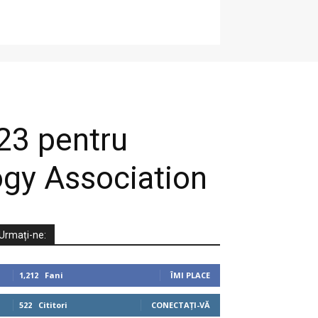
23 pentru
ogy Association
Urmați-ne:
1,212
Fani
ÎMI PLACE
522
Cititori
CONECTAȚI-VĂ