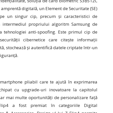
fidențialitate, soluția de card biometric S3B512C
amprentă digitală, un Element de Securitate (SE)
 pe un singur cip, precum și caracteristici de
in intermediul propriului algoritm Samsung de
 a tehnologiei anti-spoofing. Este primul cip de
securității cibernetice care citește informații
, stochează și autentifică datele criptate într-un
siguranță.
martphone pliabil care te ajută în exprimarea
echipat cu upgrade-uri inovatoare la capitolul
iar mai multe oportunități de personalizare față
ip4 a fost premiat în categoriile Digital