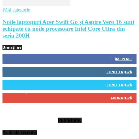
Fără categorie
Noile laptopuri Acer Swift Go și Aspire Vero 16 sunt
echipate cu noile procesoare Intel Core Ultra din
seria 200H
Urmați-ne:
1,212
Fani
ÎMI PLACE
522
Cititori
CONECTAȚI-VĂ
45
Cititori
CONECTAȚI-VĂ
314
Abonați
ABONAȚI-VĂ
Publicitate:
Articole recente: