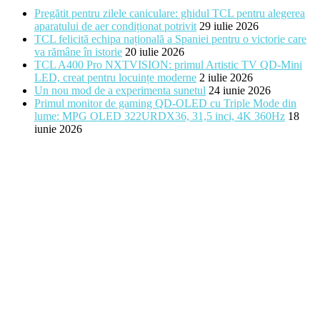
Pregătit pentru zilele caniculare: ghidul TCL pentru alegerea
aparatului de aer condiționat potrivit
29 iulie 2026
TCL felicită echipa națională a Spaniei pentru o victorie care
va rămâne în istorie
20 iulie 2026
TCL A400 Pro NXTVISION: primul Artistic TV QD-Mini
LED, creat pentru locuințe moderne
2 iulie 2026
Un nou mod de a experimenta sunetul
24 iunie 2026
Primul monitor de gaming QD-OLED cu Triple Mode din
lume: MPG OLED 322URDX36, 31,5 inci, 4K 360Hz
18
iunie 2026