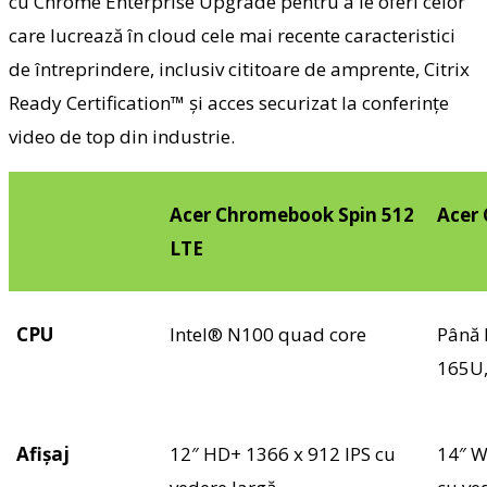
cu Chrome Enterprise Upgrade pentru a le oferi celor
care lucrează în cloud cele mai recente caracteristici
de întreprindere, inclusiv cititoare de amprente, Citrix
Ready Certification™ și acces securizat la conferințe
video de top din industrie
.
Acer Chromebook Spin 512
Acer
LTE
CPU
Intel® N100 quad core
Până 
165U
Afișaj
12″ HD+ 1366 x 912 IPS cu
14″ W