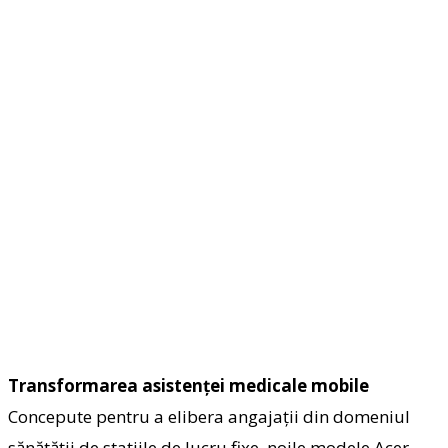
Transformarea asistenței medicale mobile
Concepute pentru a elibera angajații din domeniul
sănătății de stațiile de lucru fixe, noile modele Acer