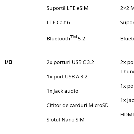
Suportă LTE eSIM
2×2 
LTE Ca.t 6
Supor
TM
Bluetooth
5.2
Bluet
I/O
2x porturi USB C 3.2
2x po
Thund
1x port USB A 3.2
1x po
1x Jack audio
1x Ja
Cititor de carduri MicroSD
HDMI
Slotul Nano SIM