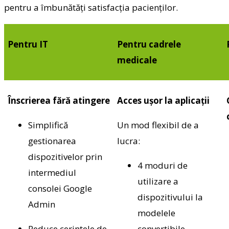
pentru a îmbunătăți satisfacția pacienților.
Pentru IT
Pentru cadrele
medicale
Înscrierea fără atingere
Acces ușor la aplicații
Simplifică
Un mod flexibil de a
gestionarea
lucra:
dispozitivelor prin
4 moduri de
intermediul
utilizare a
consolei Google
dispozitivului la
Admin
modelele
Reduce cerințele de
convertibile