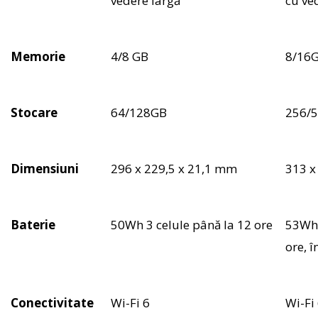
vedere largă
cu ve
Memorie
4/8 GB
8/16
Stocare
64/128GB
256/5
Dimensiuni
296 x 229,5 x 21,1 mm
313 x
Baterie
50Wh 3 celule până la 12 ore
53Wh 
ore, 
Conectivitate
Wi-Fi 6
Wi-Fi