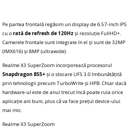
Pe partea frontală regăsim un display de 6.57-inch IPS
cu o
rată de refresh de 120Hz
și rezoluție FullHD+.
Camerele frontale sunt integrate în el și sunt de 32MP
(IMX616) și 8MP (ultrawide).
Realme X3 SuperZoom incorporează procesorul
Snapdragon 855+
și o stocare UFS 3.0 îmbunătățită
prin tehnologii precum TurboWrite și HPB. Chiar dacă
hardware-ul este de anul trecut încă poate rula orice
aplicație ani buni, plus că va face prețul device-ului
mai mic.
Realme X3 SuperZoom