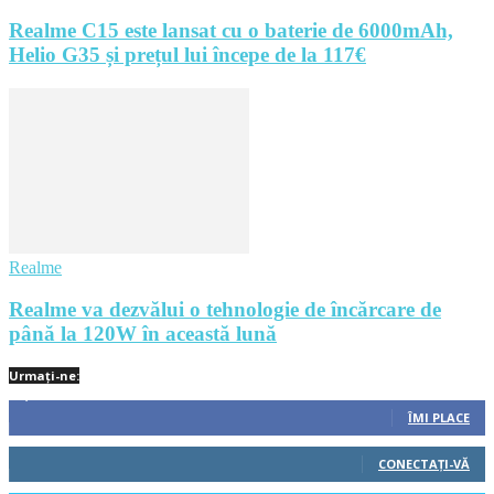
Realme C15 este lansat cu o baterie de 6000mAh,
Helio G35 și prețul lui începe de la 117€
Realme
Realme va dezvălui o tehnologie de încărcare de
până la 120W în această lună
Urmați-ne:
1,212
Fani
ÎMI PLACE
522
Cititori
CONECTAȚI-VĂ
45
Cititori