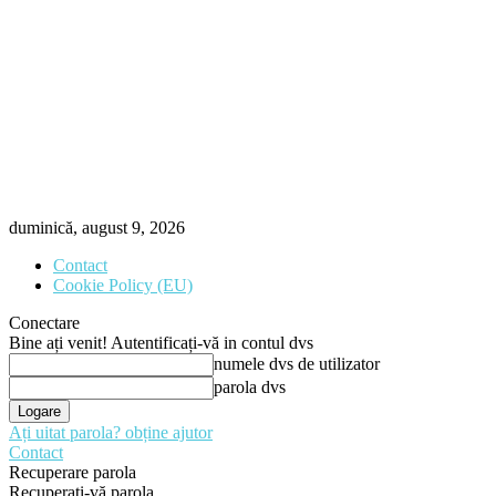
duminică, august 9, 2026
Contact
Cookie Policy (EU)
Conectare
Bine ați venit! Autentificați-vă in contul dvs
numele dvs de utilizator
parola dvs
Ați uitat parola? obține ajutor
Contact
Recuperare parola
Recuperați-vă parola