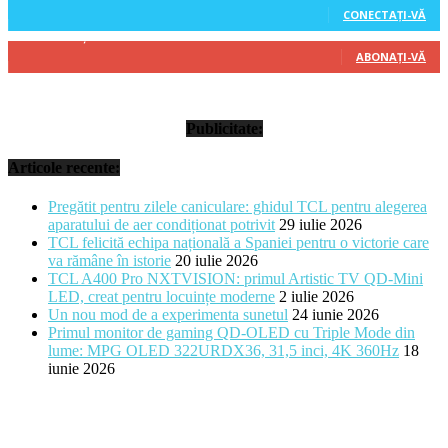
CONECTAȚI-VĂ
314
Abonați
ABONAȚI-VĂ
Publicitate:
Articole recente:
Pregătit pentru zilele caniculare: ghidul TCL pentru alegerea
aparatului de aer condiționat potrivit
29 iulie 2026
TCL felicită echipa națională a Spaniei pentru o victorie care
va rămâne în istorie
20 iulie 2026
TCL A400 Pro NXTVISION: primul Artistic TV QD-Mini
LED, creat pentru locuințe moderne
2 iulie 2026
Un nou mod de a experimenta sunetul
24 iunie 2026
Primul monitor de gaming QD-OLED cu Triple Mode din
lume: MPG OLED 322URDX36, 31,5 inci, 4K 360Hz
18
iunie 2026