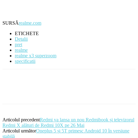
SURSĂ
realme.com
ETICHETE
Detalii
pret
realme
realme x3 superzoom
specificatii
Articolul precedent
Redmi va lansa un nou Redmibook și televizorul
Redmi X alături de Redmi 10X pe 26 Mai
Articolul următor
Oneplus 5 și 5T primesc Android 10 în versiune
stabilă