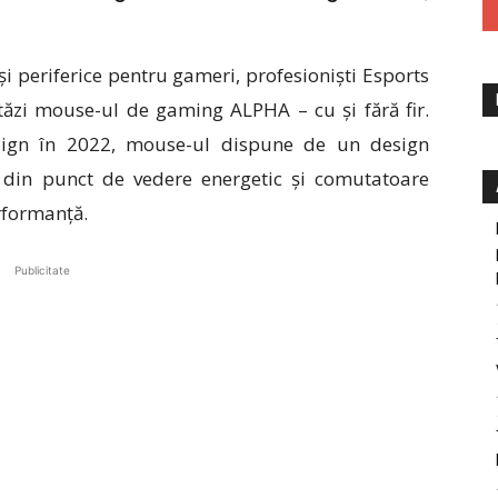
și periferice pentru
gameri
, profesioniști Esports
astăzi mouse-ul de gaming ALPHA
– cu și fără fir
.
sign în 2022, mouse-ul dispune de un design
 din punct de vedere energetic și comutatoare
formanță.
Publicitate