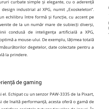
uri curbate simple și elegante, cu o aderență
e design industrial al XPG, numit „Exoskeleton”.
n echilibru între formă și funcție, cu accent pe
venite de la un număr mare de subiecți diverși,
nii condusă de inteligența artificială a XPG,
optimă a mouse-ului. De exemplu, lățimea totală
măsurătorilor degetelor, date colectate pentru a
lă la prindere.
eriență de gaming
i el. Echipat cu un senzor PAW-3335 de la Pixart,
 și de înaltă performanță, acesta oferă o gamă de