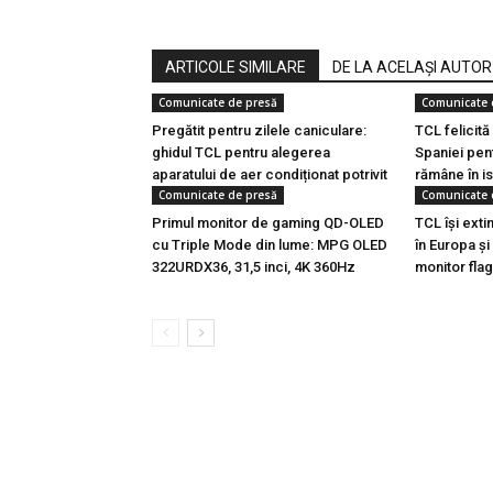
ARTICOLE SIMILARE
DE LA ACELAȘI AUTOR
Comunicate de presă
Comunicate 
Pregătit pentru zilele caniculare:
TCL felicită
ghidul TCL pentru alegerea
Spaniei pent
aparatului de aer condiționat potrivit
rămâne în is
Comunicate de presă
Comunicate 
Primul monitor de gaming QD-OLED
TCL își ext
cu Triple Mode din lume: MPG OLED
în Europa și
322URDX36, 31,5 inci, 4K 360Hz
monitor fla