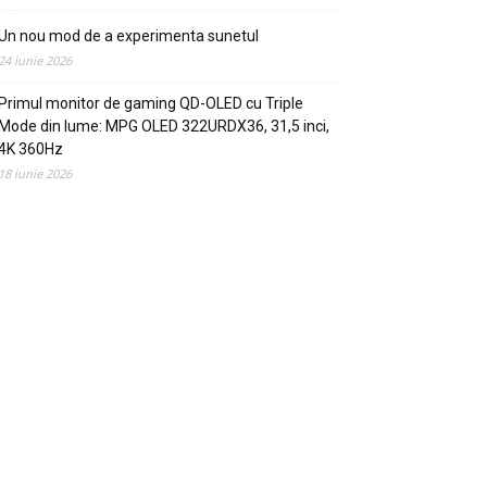
Un nou mod de a experimenta sunetul
24 iunie 2026
Primul monitor de gaming QD-OLED cu Triple
Mode din lume: MPG OLED 322URDX36, 31,5 inci,
4K 360Hz
18 iunie 2026