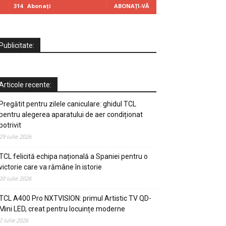
314
Abonați
ABONAȚI-VĂ
Publicitate:
Articole recente:
Pregătit pentru zilele caniculare: ghidul TCL
pentru alegerea aparatului de aer condiționat
potrivit
29 iulie 2026
TCL felicită echipa națională a Spaniei pentru o
victorie care va rămâne în istorie
20 iulie 2026
TCL A400 Pro NXTVISION: primul Artistic TV QD-
Mini LED, creat pentru locuințe moderne
2 iulie 2026