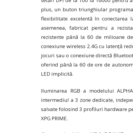
setări DPI de la 100 la 16000 pentru a s
plus, un buton triunghiular programa
flexibilitate excelentă în conectare
asemenea, fabricat pentru a rezi
rezistente până la 60 de milioane de
conexiune wireless 2.4G cu latență re
jocuri sau o conexiune directă Bluetoot
oferind până la 60 de ore de autonomi
LED implicită.
Iluminarea RGB a modelului ALPHA 
intermediul a 3 zone dedicate, indepen
salvate folosind 3 profiluri hardware p
XPG PRIME.