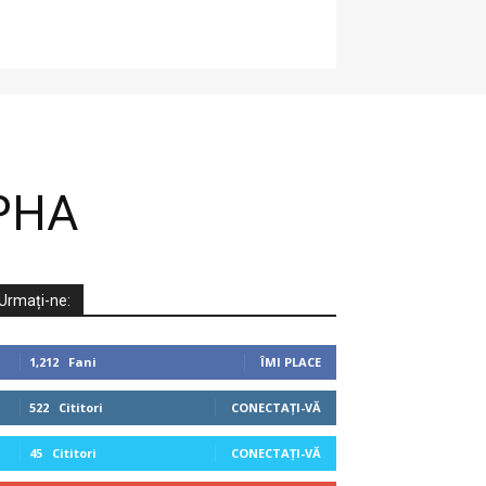
LPHA
Urmați-ne:
1,212
Fani
ÎMI PLACE
522
Cititori
CONECTAȚI-VĂ
45
Cititori
CONECTAȚI-VĂ