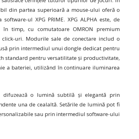
atisface cerințele tuturor tipurilor de jocuri. În
bil din partea superioară a mouse-ului oferă o
a la software-ul XPG PRIME. XPG ALPHA este, de
sta în timp, cu comutatoare OMRON premium
 click-uri. Modurile sale de conectare includ o
dusă prin intermediul unui dongle dedicat pentru
h standard pentru versatilitate și productivitate,
e a bateriei, utilizând în continuare iluminarea
difuzează o lumină subtilă și elegantă prin
dente una de cealaltă. Setările de lumină pot fi
ersonalizabile sau prin intermediul software-ului