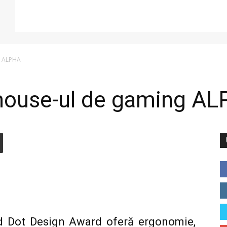
g ALPHA
mouse-ul de gaming A
d Dot Design Award oferă ergonomie,