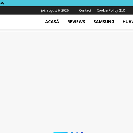
joi, august 6, 2026
Contact
Cookie Policy (EU)
ACASĂ
REVIEWS
SAMSUNG
HUA
Techway.ro