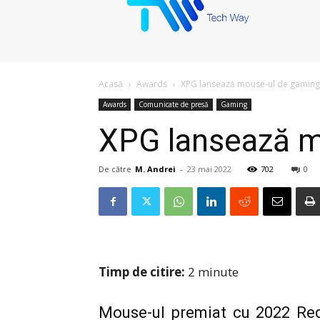
Acasă
Awards
XPG lansează mouse-ul de gamin
Awards
Comunicate de presă
Gaming
XPG lansează 
De către
M. Andrei
-
23 mai 2022
702
0
Timp de citire:
2
minute
Mouse-ul premiat cu 2022 Re