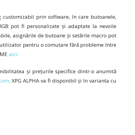
ustomizabil prin software, în care butoanele,
 RGB pot fi personalizate și adaptate la nevoile
bile, asignările de butoane și setările macro pot
e utilizator pentru o comutare fără probleme între
RIME
aici
.
bilitatea și prețurile specifice dintr-o anumită
.com
. XPG ALPHA va fi disponibil și în varianta cu