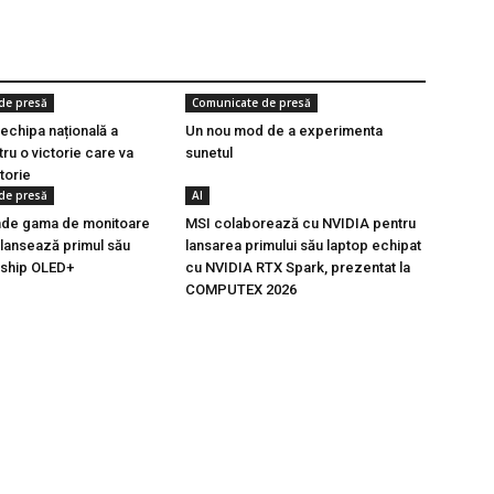
de presă
Comunicate de presă
 echipa națională a
Un nou mod de a experimenta
ru o victorie care va
sunetul
torie
de presă
AI
inde gama de monitoare
MSI colaborează cu NVIDIA pentru
 lansează primul său
lansarea primului său laptop echipat
gship OLED+
cu NVIDIA RTX Spark, prezentat la
COMPUTEX 2026