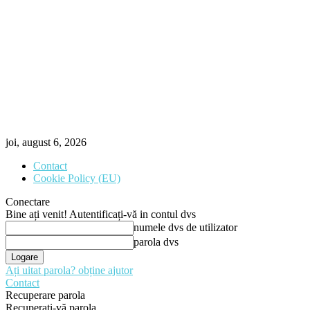
joi, august 6, 2026
Contact
Cookie Policy (EU)
Conectare
Bine ați venit! Autentificați-vă in contul dvs
numele dvs de utilizator
parola dvs
Ați uitat parola? obține ajutor
Contact
Recuperare parola
Recuperați-vă parola