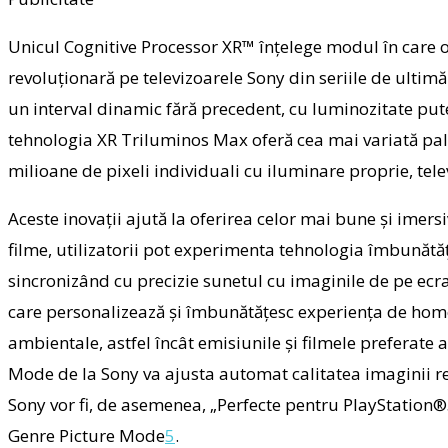
Unicul
Cognitive Processor XR
™
înțelege modul în care o
revoluționară pe televizoarele Sony din seriile de ultim
un interval dinamic fără precedent, cu luminozitate put
tehnologia
XR Triluminos Max
oferă cea mai variată pal
milioane de pixeli individuali cu iluminare proprie, te
Aceste inovații ajută la oferirea celor mai bune și imer
filme, utilizatorii pot experimenta tehnologia îmbunătă
sincronizând cu precizie sunetul cu imaginile de pe ecr
care personalizează și îmbunătățesc experiența de ho
ambientale, astfel încât emisiunile și filmele preferate al
Mode
de la Sony va ajusta automat calitatea imaginii r
Sony
vor fi, de asemenea,
„Perfecte pentru PlayStation®
Genre Picture Mode
5
.