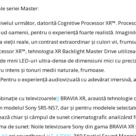
le seriei Master:
nivelul următor, datorită Cognitive Processor XR™. Proce
 oamenii, pentru o experiență foarte realistă. Imaginile 
ieții reale, un contrast extraordinar și culori vii, frumo
cessor XR™, tehnologia XR Backlight Master Drive utilize
i de mini LED-uri ultra-dense de dimensiuni mici cu preci
u intens și tonuri medii naturale, frumoase.
:
Pentru o experiență audiovizuală cu adevărat imersivă, ac
binație cu televizoarele
9
BRAVIA XR, această tehnologie o
 modelul Sony SRS-NS7, dar și pentru modelele selectate 
ază chiar și câmpul de sunet cinematografic analizând fo
ama de sunet:
Noile televizoare Sony din gama BRAVIA XR s
-A9
ori soundbarul
HT-A7000
.
360 Spatial Sound Mappi