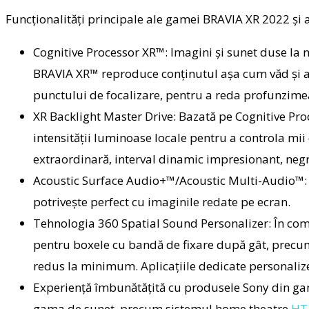
Funcționalități principale ale gamei BRAVIA XR 2022 și a
Cognitive Processor XR™:
Imagini și sunet duse la 
BRAVIA XR™ reproduce conținutul așa cum văd și aud
punctului de focalizare, pentru a reda profunzimea v
XR Backlight Master Drive:
Bazată pe Cognitive Pro
intensității luminoase locale pentru a controla mi
extraordinară, interval dinamic impresionant, negr
Acoustic Surface Audio+™/Acoustic Multi-Audio™
potrivește perfect cu imaginile redate pe ecran.
Tehnologia 360 Spatial Sound Personalizer:
În com
pentru boxele cu bandă de fixare după gât, precum
redus la minimum. Aplicațiile dedicate personalize
Experiență îmbunătățită cu produsele Sony din g
gama de sunet, precum sistemul home theatre
HT