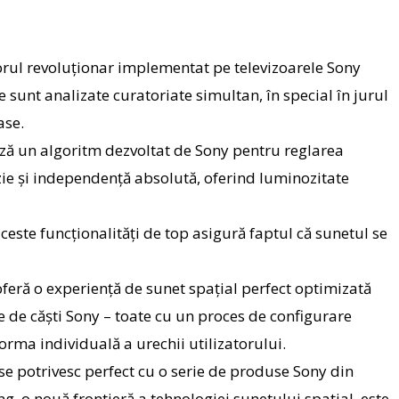
sorul revoluționar implementat pe televizoarele Sony
sunt analizate curatoriate simultan, în special în jurul
ase.
ază un algoritm dezvoltat de Sony pentru reglarea
zie și independență absolută, oferind luminozitate
este funcționalități de top asigură faptul că sunetul se
feră o experiență de sunet spațial perfect optimizată
de căști Sony – toate cu un proces de configurare
rma individuală a urechii utilizatorului.
e potrivesc perfect cu o serie de produse Sony din
ng
, o nouă frontieră a tehnologiei sunetului spațial, este