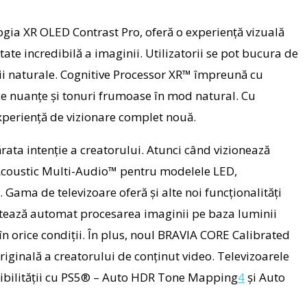
ogia XR OLED Contrast Pro, oferă o experiență vizuală
tate incredibilă a imaginii.
Utilizatorii se pot bucura de
ii naturale. Cognitive Processor XR™ împreună cu
uce nuanțe și tonuri frumoase în mod natural. Cu
experiență de vizionare complet nouă.
rata intenție a creatorului.
Atunci când vizionează
coustic Multi-Audio™
pentru modelele LED,
.
Gama de televizoare oferă și alte noi funcționalități
tează automat procesarea imaginii pe baza luminii
n orice condiții. În plus, noul
BRAVIA CORE Calibrated
riginală a creatorului de conținut video.
Televizoarele
bilității cu
PS5®
– Auto HDR Tone Mapping
4
și Auto