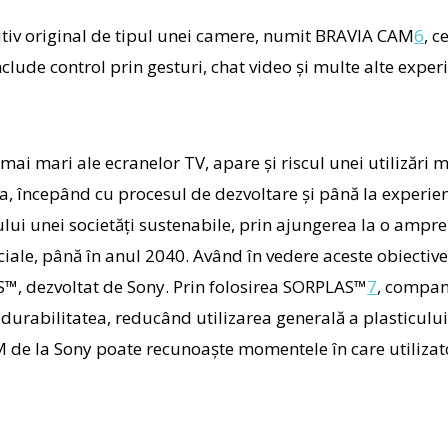
tiv original de tipul unei camere, numit
BRAVIA CAM
6
, c
lude control prin gesturi, chat video și multe alte experie
mai mari ale ecranelor TV, apare și riscul unei utilizări m
, începând cu procesul de dezvoltare și până la experienț
ului unei societăți sustenabile, prin ajungerea la o ampr
erciale, până în anul 2040. Având în vedere aceste obiectiv
S™
, dezvoltat de Sony. Prin folosirea SORPLAS
™
7
, compani
 durabilitatea, reducând utilizarea generală a plasticulu
M
de la Sony poate recunoaște momentele în care utilizator