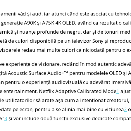
amenii văd și aud, iar atunci când este asociat cu tehnol
ă generație A90K și A75K 4K OLED, având ca rezultat o cali
ernică și nuanțe profunde de negru, dar și de tonuri med
etă de culori disponibilă pe un televizor Sony și reprod
levizoarele redau mai multe culori ca niciodată pentru o 
sive experiențe de vizionare, redând în mod autentic adevă
țită
Acoustic Surface Audio+™
pentru modelele OLED și
A
an pentru o experiență audiovizuală cu adevărat imersivă
me entertainment.
Netflix Adaptive Calibrated Mode
1
ajus
e utilizatorilor să arate așa cum a intenționat creatorul, î
edate pe ecran, pentru a se alinia mai bine cu viziunea
2
o
5”
3
și vor include două funcții exclusive dedicate compati