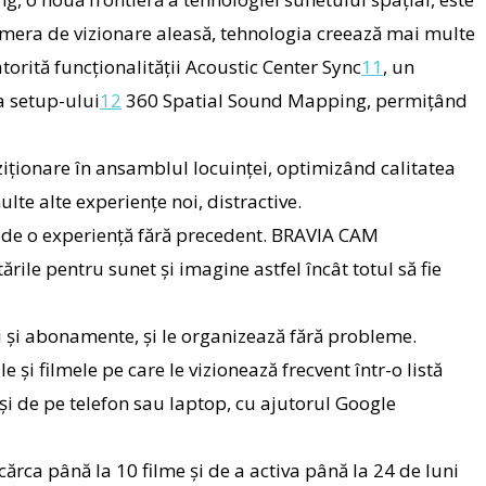
camera de vizionare aleasă, tehnologia creează mai multe
orită funcționalității
Acoustic Center Sync
11
, un
a setup-ului
12
360 Spatial Sound Mapping, permițând
iționare în ansamblul locuinței, optimizând calitatea
lte alte experiențe noi, distractive.
 de o experiență fără precedent. BRAVIA CAM
ările pentru sunet și imagine astfel încât totul să fie
ii și abonamente, și le organizează fără probleme.
 și filmele pe care le vizionează frecvent într-o listă
r și de pe telefon sau laptop, cu ajutorul Google
cărca până la 10 filme și de a activa până la 24 de luni