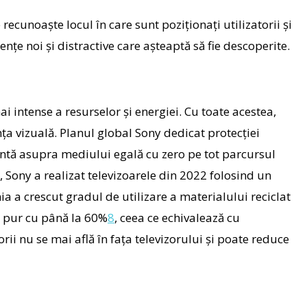
e recunoaște locul în care sunt poziționați utilizatorii și
nțe noi și distractive care așteaptă să fie descoperite.
ai intense a resurselor și energiei. Cu toate acestea,
a vizuală. Planul global Sony dedicat protecției
entă asupra mediului egală cu zero pe tot parcursul
e, Sony a realizat televizoarele din 2022 folosind un
a a crescut gradul de utilizare a materialului reciclat
i pur cu până la 60%
8
, ceea ce echivalează cu
ii nu se mai află în fața televizorului și poate reduce