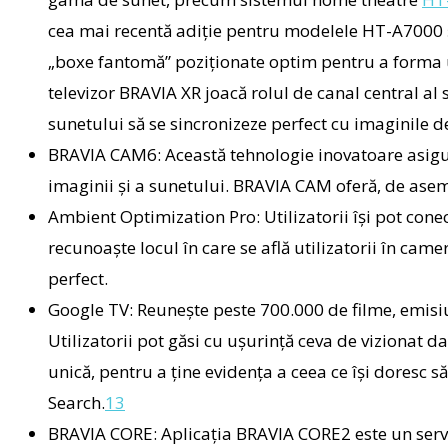
cea mai recentă adiție pentru modelele HT-A7000 
„boxe fantomă” poziționate optim pentru a forma u
televizor BRAVIA XR joacă rolul de canal central al
sunetului să se sincronizeze perfect cu imaginile d
BRAVIA CAM6:
Această tehnologie inovatoare asigu
imaginii și a sunetului. BRAVIA CAM oferă, de aseme
Ambient Optimization Pro:
Utilizatorii își pot cone
recunoaște locul în care se află utilizatorii în came
perfect.
Google TV:
Reunește peste 700.000 de filme, emisiun
Utilizatorii pot găsi cu ușurință ceva de vizionat da
unică, pentru a ține evidența a ceea ce își doresc să
Search.
13
BRAVIA CORE:
Aplicația BRAVIA CORE
2
este un serv