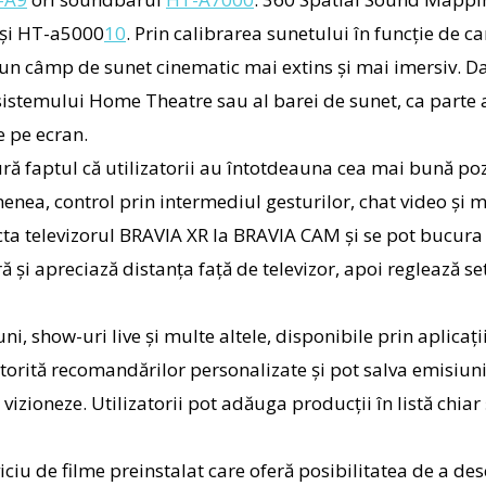
și
HT-a5000
10
. Prin calibrarea sunetului în funcție de 
n câmp de sunet cinematic mai extins și mai imersiv. Dat
 sistemului Home Theatre sau al barei de sunet, ca parte 
e pe ecran.
ră faptul că utilizatorii au întotdeauna cea mai bună poz
nea, control prin intermediul gesturilor, chat video și mu
cta televizorul
BRAVIA XR la BRAVIA CAM și se pot bucura
ră și apreciază distanța față de televizor, apoi reglează set
i, show-uri live și multe altele, disponibile prin aplicaț
torită recomandărilor personalizate și pot salva emisiunile
 vizioneze. Utilizatorii pot adăuga producții în listă chia
iciu de filme preinstalat care oferă posibilitatea de a des