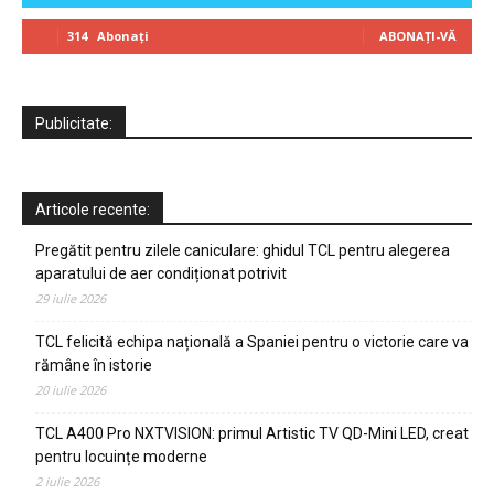
314
Abonați
ABONAȚI-VĂ
Publicitate:
Articole recente:
Pregătit pentru zilele caniculare: ghidul TCL pentru alegerea
aparatului de aer condiționat potrivit
29 iulie 2026
TCL felicită echipa națională a Spaniei pentru o victorie care va
rămâne în istorie
20 iulie 2026
TCL A400 Pro NXTVISION: primul Artistic TV QD-Mini LED, creat
pentru locuințe moderne
2 iulie 2026