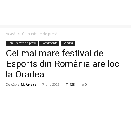
Acasă
Comunicate de presă
Comunicate de presă
Evenimente
Gaming
Cel mai mare festival de
Esports din România are loc
la Oradea
De către
M. Andrei
-
7 iulie 2022
928
0