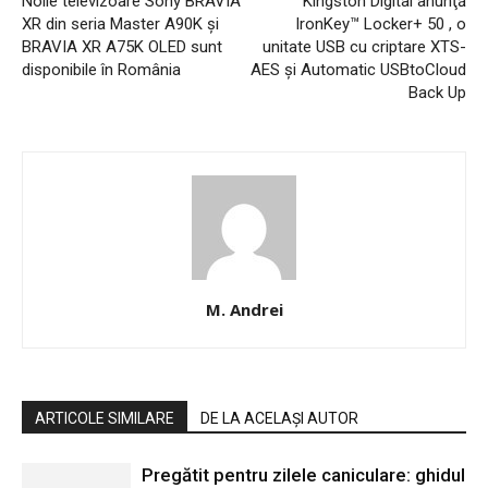
Noile televizoare Sony BRAVIA
Kingston Digital anunţă
XR din seria Master A90K și
IronKey™ Locker+ 50 , o
BRAVIA XR A75K OLED sunt
unitate USB cu criptare XTS-
disponibile în România
AES și Automatic USBtoCloud
Back Up
M. Andrei
ARTICOLE SIMILARE
DE LA ACELAȘI AUTOR
Pregătit pentru zilele caniculare: ghidul