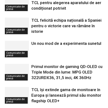
TCL pentru alegerea aparatului de aer
Comunicate de
condiționat potrivit
presă
TCL felicită echipa națională a Spaniei
pentru o victorie care va rămâne în
Comunicate de
istorie
presă
Un nou mod de a experimenta sunetul
Comunicate de
presă
Primul monitor de gaming QD-OLED cu
Triple Mode din lume: MPG OLED
Comunicate de
322URDX36, 31,5 inci, 4K 360Hz
presă
TCL își extinde gama de monitoare în
Europa și lansează primul său monitor
Comunicate de
flagship OLED+
presă