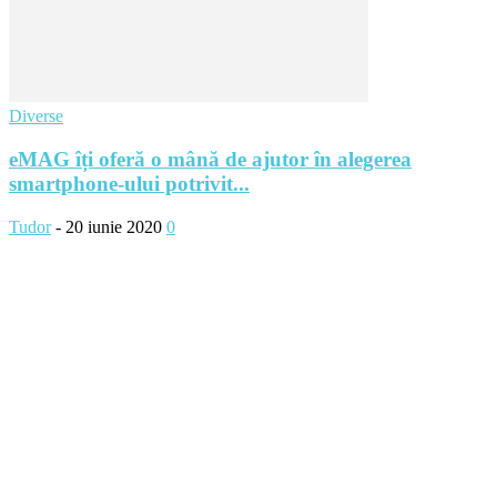
Diverse
eMAG îți oferă o mână de ajutor în alegerea
smartphone-ului potrivit...
Tudor
-
20 iunie 2020
0