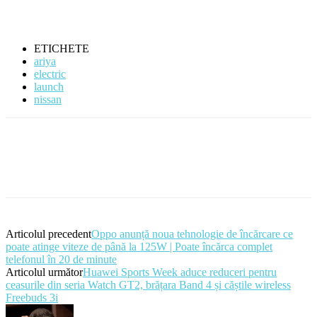
ETICHETE
ariya
electric
launch
nissan
Articolul precedent
Oppo anunță noua tehnologie de încărcare ce
poate atinge viteze de până la 125W | Poate încărca complet
telefonul în 20 de minute
Articolul următor
Huawei Sports Week aduce reduceri pentru
ceasurile din seria Watch GT2, brățara Band 4 și căștile wireless
Freebuds 3i