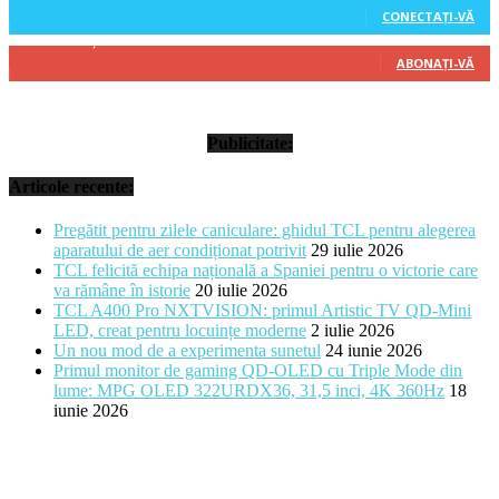
CONECTAȚI-VĂ
314
Abonați
ABONAȚI-VĂ
Publicitate:
Articole recente:
Pregătit pentru zilele caniculare: ghidul TCL pentru alegerea
aparatului de aer condiționat potrivit
29 iulie 2026
TCL felicită echipa națională a Spaniei pentru o victorie care
va rămâne în istorie
20 iulie 2026
TCL A400 Pro NXTVISION: primul Artistic TV QD-Mini
LED, creat pentru locuințe moderne
2 iulie 2026
Un nou mod de a experimenta sunetul
24 iunie 2026
Primul monitor de gaming QD-OLED cu Triple Mode din
lume: MPG OLED 322URDX36, 31,5 inci, 4K 360Hz
18
iunie 2026