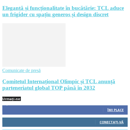
Eleganță și funcționalitate în bucătărie: TCL aduce
un frigider cu spațiu generos și design discret
Comunicate de presă
Comitetul Internațional Olimpic și TCL anunță
parteneriatul global TOP până în 2032
Urmați-ne:
1,212
Fani
ÎMI PLACE
522
Cititori
CONECTAȚI-VĂ
45
Cititori