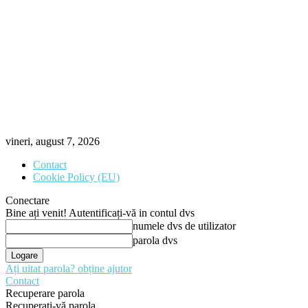
vineri, august 7, 2026
Contact
Cookie Policy (EU)
Conectare
Bine ați venit! Autentificați-vă in contul dvs
numele dvs de utilizator
parola dvs
Ați uitat parola? obține ajutor
Contact
Recuperare parola
Recuperați-vă parola