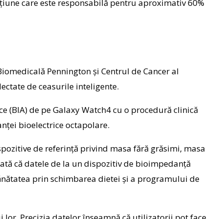
cțiune care este responsabilă pentru aproximativ 60%
 Biomedicală Pennington și Centrul de Cancer al
ctate de ceasurile inteligente.
ce (BIA) de pe Galaxy Watch4 cu o procedură clinică
nței bioelectrice octapolare.
pozitive de referință privind masa fără grăsimi, masa
arată că datele de la un dispozitiv de bioimpedanță
sănătatea prin schimbarea dietei și a programului de
lor. Precizia datelor înseamnă că utilizatorii pot face