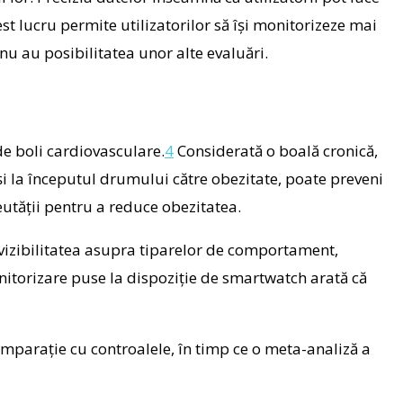
st lucru permite utilizatorilor să își monitorizeze mai
nu au posibilitatea unor alte evaluări.
de boli cardiovasculare.
4
Considerată o boală cronică,
r și la începutul drumului către obezitate, poate preveni
reutății pentru a reduce obezitatea.
i vizibilitatea asupra tiparelor de comportament,
onitorizare puse la dispoziție de smartwatch arată că
mparație cu controalele, în timp ce o meta-analiză a