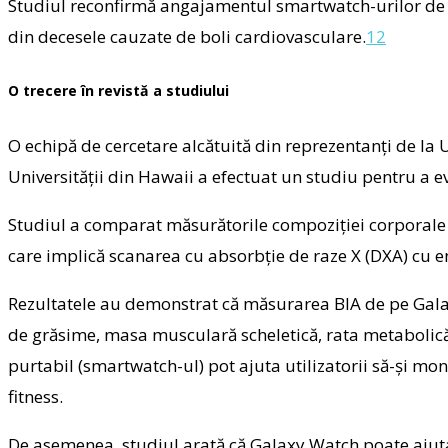
Studiul reconfirmă angajamentul smartwatch-urilor de a
din decesele cauzate de boli cardiovasculare.
1
2
O trecere în revistă a studiului
O echipă de cercetare alcătuită din reprezentanți de la 
Universității din Hawaii a efectuat un studiu pentru a e
Studiul a comparat măsurătorile compoziției corporale 
care implică scanarea cu absorbție de raze X (DXA) cu e
Rezultatele au demonstrat că măsurarea BIA de pe Galax
de grăsime, masa musculară scheletică, rata metabolică
purtabil (smartwatch-ul) pot ajuta utilizatorii să-și m
fitness.
De asemenea, studiul arată că Galaxy Watch poate ajuta u