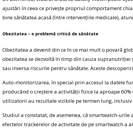
ajustări în ceea ce privește propriul comportament chiar 
bine sănătatea acasă (între intervențiile medicale), atun
Obezitatea – o problemă critică de sănătate
Obezitatea a devenit din ce în ce mai mult o povară glo
obezitatea se dezvoltă în timp din cauza supranutriției și
sau inversa riscurile pentru sănătate. Aceste descoperiri
Auto-monitorizarea, în special prin accesul la datele fu
producând o creștere a activității fizice la aproape 60%
utilizatorii au rezultate vizibile pe termen lung, inclusi
Studiul a constatat, de asemenea, că smartwatch-urile 
efectelor trackerelor de activitate de pe smartwatch a ar