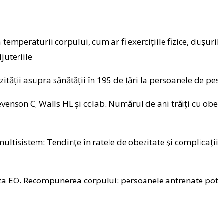
a temperaturii corpului, cum ar fi exercițiile fizice, dușu
juteriile
ității asupra sănătății în 195 de țări la persoanele de p
enson C, Walls HL și colab. Numărul de ani trăiți cu obezi
ltisistem: Tendințe în ratele de obezitate și complicați
za EO. Recompunerea corpului: persoanele antrenate pot 