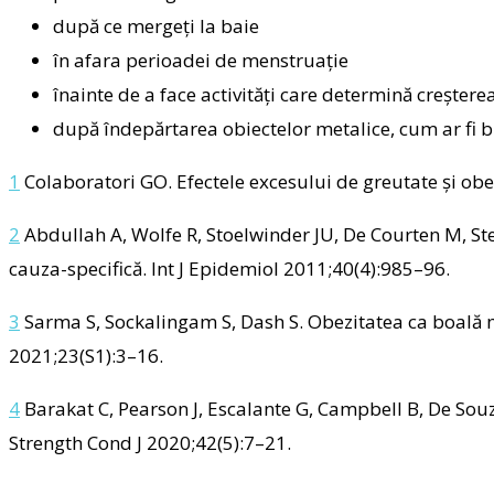
după ce mergeți la baie
în afara perioadei de menstruație
înainte de a face activități care determină creștere
după îndepărtarea obiectelor metalice, cum ar fi bi
1
Colaboratori GO. Efectele excesului de greutate și obez
2
Abdullah A, Wolfe R, Stoelwinder JU, De Courten M, Stev
cauza-specifică. Int J Epidemiol 2011;40(4):985–96.
3
Sarma S, Sockalingam S, Dash S. Obezitatea ca boală mu
2021;23(S1):3–16.
4
Barakat C, Pearson J, Escalante G, Campbell B, De Sou
Strength Cond J 2020;42(5):7–21.