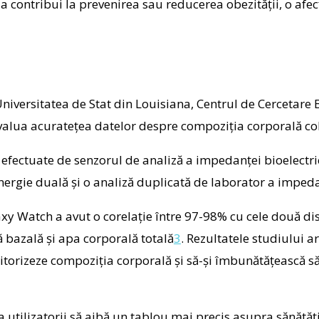
 contribui la prevenirea sau reducerea obezității, o afe
Universitatea de Stat din Louisiana, Centrul de Cercetare
valua acuratețea datelor despre compoziția corporală cole
efectuate de senzorul de analiză a impedanței bioelectri
nergie duală și o analiză duplicată de laborator a impeda
y Watch a avut o corelație între 97-98% cu cele două dis
 bazală și apa corporală totală
3
. Rezultatele studiului 
onitorizeze compoziția corporală și să-și îmbunătățească 
tilizatorii să aibă un tablou mai precis asupra sănătății 