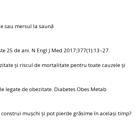
rile sau mersul la saună
este 25 de ani. N Engl J Med 2017;377(1):13–27.
tate și riscul de mortalitate pentru toate cauzele și
ile legate de obezitate. Diabetes Obes Metab
construi mușchi și pot pierde grăsime în același timp?