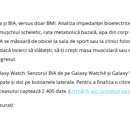
și BIA, versus doar BMI. Analiza impedanței bioelectrice 
ușchiul scheletic, rata metabolică bazală, apa din corp 
IA se măsoară de obicei la sala de sport sau la clinici fo
 dacă încerci să slăbești, să-ți crești masa musculară sau
ogresul.
 Galaxy Watch. Senzorul BIA de pe Galaxy Watch4 și Galaxy
ate și doi pe butoanele laterale. Pentru a finaliza o citire
ceasului captează 2.400 date. (
Urmăriți aici procesul pas
surați: