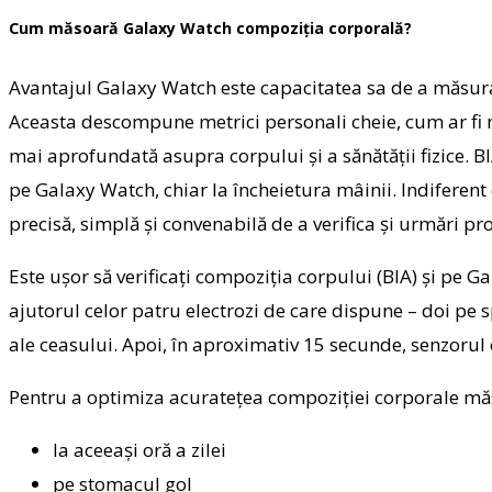
Cum măsoară Galaxy Watch compoziția corporală?
Avantajul Galaxy Watch este capacitatea sa de a măsura 
Aceasta descompune metrici personali cheie, cum ar fi m
mai aprofundată asupra corpului și a sănătății fizice. B
pe Galaxy Watch, chiar la încheietura mâinii. Indiferent
precisă, simplă și convenabilă de a verifica și urmări pr
Este ușor să verificați compoziția corpului (BIA) și pe
ajutorul celor patru electrozi de care dispune – doi pe sp
ale ceasului. Apoi, în aproximativ 15 secunde, senzorul 
Pentru a optimiza acuratețea compoziției corporale mă
la aceeași oră a zilei
pe stomacul gol