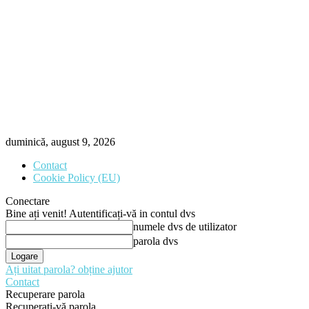
duminică, august 9, 2026
Contact
Cookie Policy (EU)
Conectare
Bine ați venit! Autentificați-vă in contul dvs
numele dvs de utilizator
parola dvs
Ați uitat parola? obține ajutor
Contact
Recuperare parola
Recuperați-vă parola