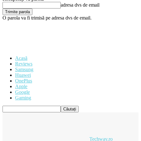
adresa dvs de email
O parola va fi trimisă pe adresa dvs de email.
Acasă
Reviews
Samsung
Huawei
OnePlus
Apple
Google
Gaming
Techway.ro