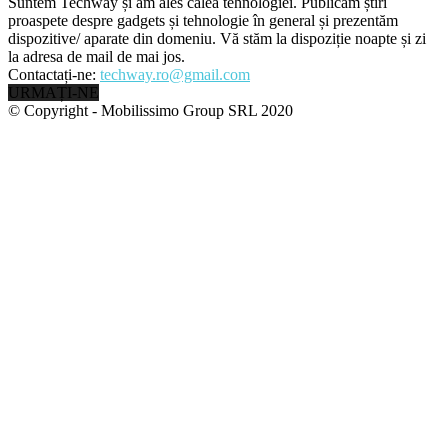
Suntem Techway și am ales calea tehnologiei. Publicăm știri
proaspete despre gadgets și tehnologie în general și prezentăm
dispozitive/ aparate din domeniu. Vă stăm la dispoziție noapte și zi
la adresa de mail de mai jos.
Contactați-ne:
techway.ro@gmail.com
URMAȚI-NE
© Copyright - Mobilissimo Group SRL 2020