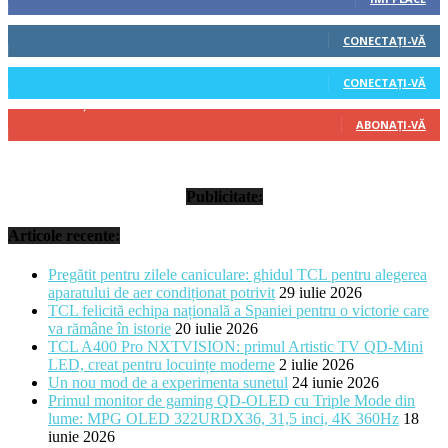
522
Cititori
CONECTAȚI-VĂ
45
Cititori
CONECTAȚI-VĂ
314
Abonați
ABONAȚI-VĂ
Publicitate:
Articole recente:
Pregătit pentru zilele caniculare: ghidul TCL pentru alegerea
aparatului de aer condiționat potrivit
29 iulie 2026
TCL felicită echipa națională a Spaniei pentru o victorie care
va rămâne în istorie
20 iulie 2026
TCL A400 Pro NXTVISION: primul Artistic TV QD-Mini
LED, creat pentru locuințe moderne
2 iulie 2026
Un nou mod de a experimenta sunetul
24 iunie 2026
Primul monitor de gaming QD-OLED cu Triple Mode din
lume: MPG OLED 322URDX36, 31,5 inci, 4K 360Hz
18
iunie 2026