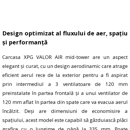
Design optimizat al fluxului de aer, spațiu
și performanță
Carcasa XPG VALOR AIR mid-tower are un
aspect
elegant și curat, cu un design aerodinamic care atrage
eficient
aerul rece
de la
exterior pentru a fi aspirat
prin intermediul a 3 ventilatoare de 120 mm
preinstalate în partea frontală și a unui ventilator de
120 mm
aflat
în partea din spate
care v
a evacua aerul
încălzit.
Deși
are dimensiuni de economisire a
spațiului, acest model este capabil
să găzduiască plăci
grafice cu o lungime de până la 335 mm. Poate