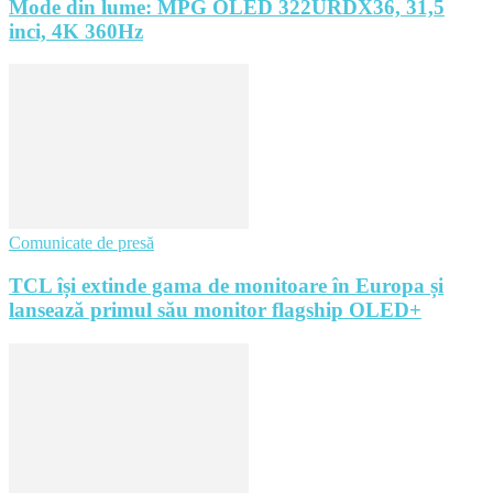
Mode din lume: MPG OLED 322URDX36, 31,5
inci, 4K 360Hz
Comunicate de presă
TCL își extinde gama de monitoare în Europa și
lansează primul său monitor flagship OLED+