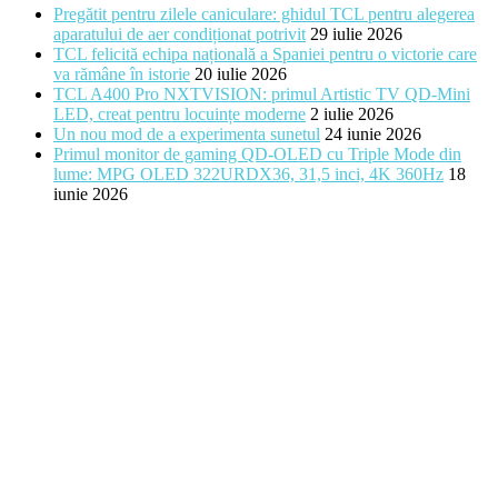
Pregătit pentru zilele caniculare: ghidul TCL pentru alegerea
aparatului de aer condiționat potrivit
29 iulie 2026
TCL felicită echipa națională a Spaniei pentru o victorie care
va rămâne în istorie
20 iulie 2026
TCL A400 Pro NXTVISION: primul Artistic TV QD-Mini
LED, creat pentru locuințe moderne
2 iulie 2026
Un nou mod de a experimenta sunetul
24 iunie 2026
Primul monitor de gaming QD-OLED cu Triple Mode din
lume: MPG OLED 322URDX36, 31,5 inci, 4K 360Hz
18
iunie 2026