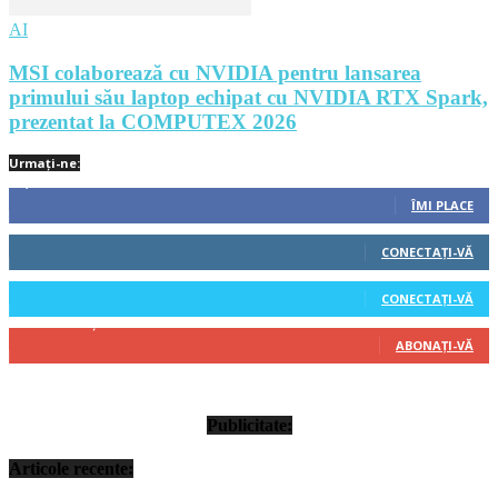
AI
MSI colaborează cu NVIDIA pentru lansarea
primului său laptop echipat cu NVIDIA RTX Spark,
prezentat la COMPUTEX 2026
Urmați-ne:
1,212
Fani
ÎMI PLACE
522
Cititori
CONECTAȚI-VĂ
45
Cititori
CONECTAȚI-VĂ
314
Abonați
ABONAȚI-VĂ
Publicitate:
Articole recente: