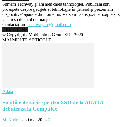
Suntem Techway și am ales calea tehnologiei. Publicăm știri
proaspete despre gadgets și tehnologie în general și prezentăm
dispozitive/ aparate din domeniu. Vă stăm la dispoziție noapte și zi
la adresa de mail de mai jos.
Contactați-ne:
techway.ro@gmail.com
URMAȚI-NE
© Copyright - Mobilissimo Group SRL 2020
MAI MULTE ARTICOLE
Adata
Soluțiile de răcire pentru SSD de la ADATA
debutează la Computex
M. Andrei
-
30 mai 2023
0