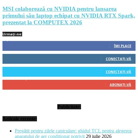
MSI colaborează cu NVIDIA pentru lansarea
primului său laptop echipat cu NVIDIA RTX Spark,
prezentat la COMPUTEX 2026
Urmați-ne:
1,212
Fani
ÎMI PLACE
522
Cititori
CONECTAȚI-VĂ
45
Cititori
CONECTAȚI-VĂ
314
Abonați
ABONAȚI-VĂ
Publicitate:
Articole recente:
Pregătit pentru zilele caniculare: ghidul TCL pentru alegerea
aparatului de aer condiționat potrivit
29 iulie 2026