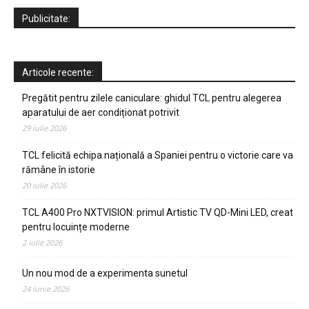
Publicitate:
Articole recente:
Pregătit pentru zilele caniculare: ghidul TCL pentru alegerea
aparatului de aer condiționat potrivit
29 iulie 2026
TCL felicită echipa națională a Spaniei pentru o victorie care va
rămâne în istorie
20 iulie 2026
TCL A400 Pro NXTVISION: primul Artistic TV QD-Mini LED, creat
pentru locuințe moderne
2 iulie 2026
Un nou mod de a experimenta sunetul
24 iunie 2026