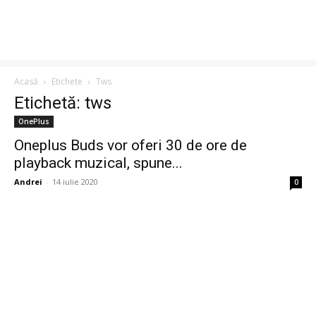
Acasă
Etichete
Tws
Etichetă: tws
OnePlus
Oneplus Buds vor oferi 30 de ore de
playback muzical, spune...
Andrei
-
14 iulie 2020
0