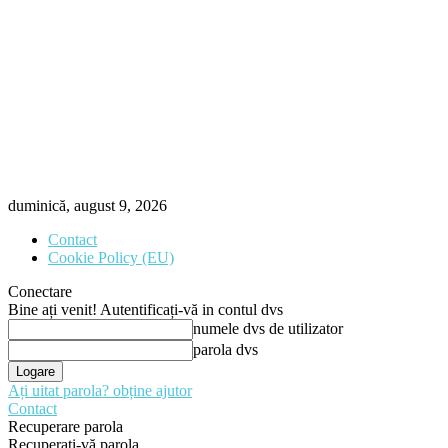
duminică, august 9, 2026
Contact
Cookie Policy (EU)
Conectare
Bine ați venit! Autentificați-vă in contul dvs
numele dvs de utilizator
parola dvs
Ați uitat parola? obține ajutor
Contact
Recuperare parola
Recuperați-vă parola