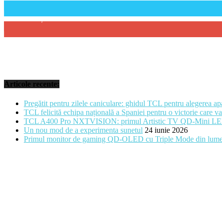
314
Abonați
Articole recente:
Pregătit pentru zilele caniculare: ghidul TCL pentru alegerea apa
TCL felicită echipa națională a Spaniei pentru o victorie care va
TCL A400 Pro NXTVISION: primul Artistic TV QD-Mini LED, 
Un nou mod de a experimenta sunetul
24 iunie 2026
Primul monitor de gaming QD-OLED cu Triple Mode din l