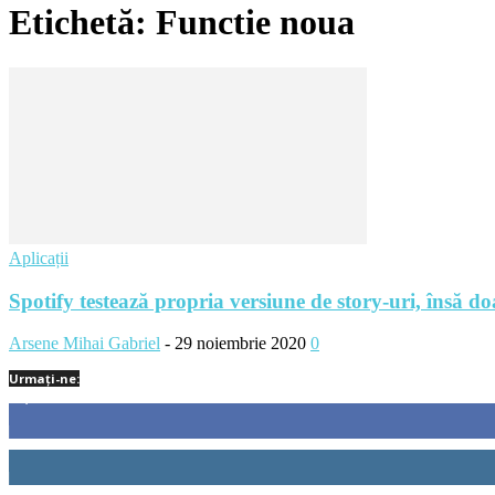
Etichetă: Functie noua
Aplicații
Spotify testează propria versiune de story-uri, însă doa
Arsene Mihai Gabriel
-
29 noiembrie 2020
0
Urmați-ne:
1,212
Fani
522
Cititori
45
Cititori