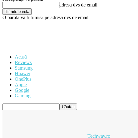
adresa dvs de email
O parola va fi trimisă pe adresa dvs de email.
Acasă
Reviews
Samsung
Huawei
OnePlus
Apple
Google
Gaming
Techway.ro