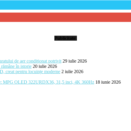
Publicitate:
ratului de aer condiționat potrivit
29 iulie 2026
 rămâne în istorie
20 iulie 2026
creat pentru locuințe moderne
2 iulie 2026
ume: MPG OLED 322URDX36, 31,5 inci, 4K 360Hz
18 iunie 2026