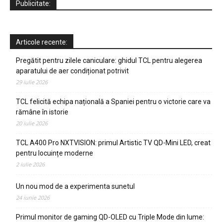
Publicitate:
Articole recente:
Pregătit pentru zilele caniculare: ghidul TCL pentru alegerea
aparatului de aer condiționat potrivit
29 iulie 2026
TCL felicită echipa națională a Spaniei pentru o victorie care va
rămâne în istorie
20 iulie 2026
TCL A400 Pro NXTVISION: primul Artistic TV QD-Mini LED, creat
pentru locuințe moderne
2 iulie 2026
Un nou mod de a experimenta sunetul
24 iunie 2026
Primul monitor de gaming QD-OLED cu Triple Mode din lume: