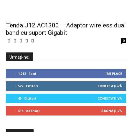
Tenda U12 AC1300 – Adaptor wireless dual
band cu suport Gigabit
0
Urmați-ne:
1,212
Fani
ÎMI PLACE
522
Cititori
CONECTAȚI-VĂ
45
Cititori
CONECTAȚI-VĂ
314
Abonați
ABONAȚI-VĂ