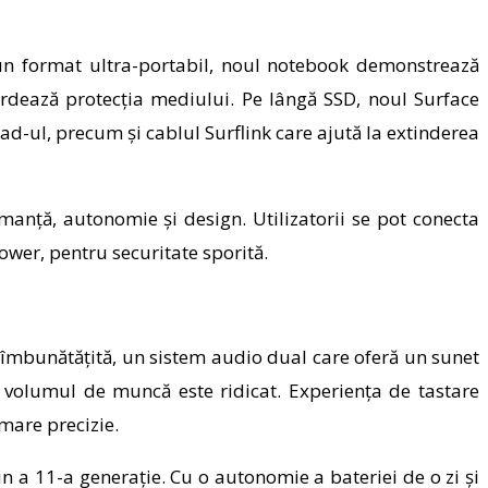
un format ultra-portabil
, noul
notebook demonstrează
ordează protecția mediului. Pe lângă SSD, noul Surface
d-ul, precum și cablul Surflink care ajută la extinderea
manță, autonomie și design. Utilizatorii se pot conecta
ower, pentru securitate sporită.
 îmbunătățită, un sistem audio dual care oferă un sunet
nd volumul de muncă este ridicat.
Experiența de tastare
mare precizie.
in a 11-a generație.
Cu o autonomie a bateriei de o zi și