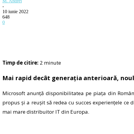
M. Andrei
-
10 iunie 2022
648
0
Timp de citire:
2
minute
Mai rapid decât generația anterioară, noul
Microsoft anunță disponibilitatea pe piața din Român
propus și a reușit să redea cu succes experiențele ce 
mai mare distribuitor IT din Europa.