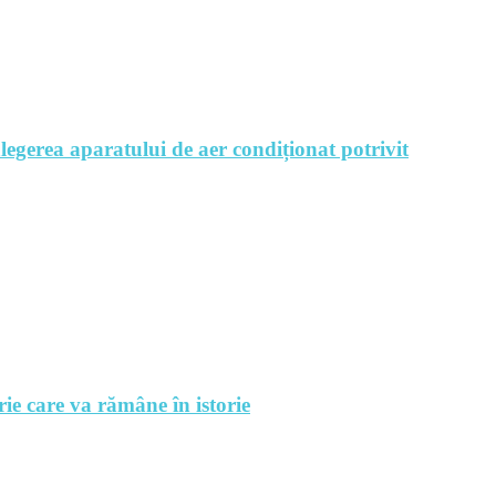
legerea aparatului de aer condiționat potrivit
rie care va rămâne în istorie