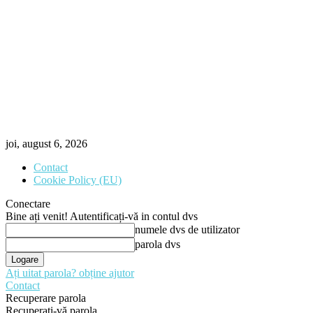
joi, august 6, 2026
Contact
Cookie Policy (EU)
Conectare
Bine ați venit! Autentificați-vă in contul dvs
numele dvs de utilizator
parola dvs
Ați uitat parola? obține ajutor
Contact
Recuperare parola
Recuperați-vă parola