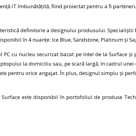
iență IT îmbunătățită, fiind proiectat pentru a fi partener
eristică definitorie a designului produsului. Specialiștii
isponibil în 4 nuanțe: Ice Blue, Sandstone, Platinum și Sa
 PC cu nucleu securizat bazat pe Intel de la Surface și 
laptopului la domiciliu sau, pe scară largă, în cadrul unei
ate pentru orice angajat. În plus, d
esignul simplu și per
Surface este disponibil în portofoliul de produse Tech