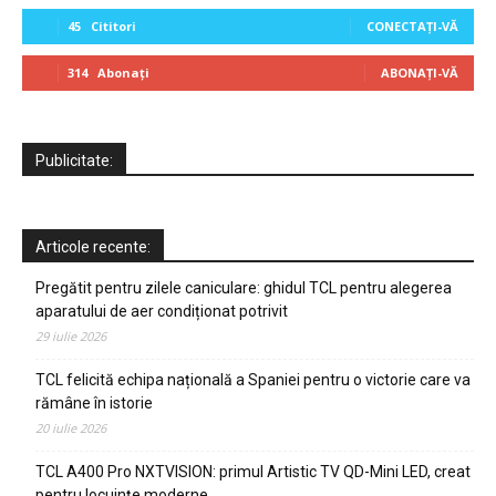
45
Cititori
CONECTAȚI-VĂ
314
Abonați
ABONAȚI-VĂ
Publicitate:
Articole recente:
Pregătit pentru zilele caniculare: ghidul TCL pentru alegerea
aparatului de aer condiționat potrivit
29 iulie 2026
TCL felicită echipa națională a Spaniei pentru o victorie care va
rămâne în istorie
20 iulie 2026
TCL A400 Pro NXTVISION: primul Artistic TV QD-Mini LED, creat
pentru locuințe moderne