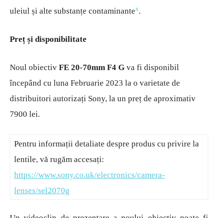
x
uleiul și alte substanțe contaminante
.
Preț și disponibilitate
Noul obiectiv
FE 20-70mm F4 G
va fi disponibil
începând cu luna Februarie 2023 la o varietate de
distribuitori autorizați Sony, la un preț de aproximativ
7900 lei.
Pentru informații detaliate despre produs cu privire la
lentile, vă rugăm accesați:
https://www.sony.co.uk/electronics/camera-
lenses/sel2070g
Un videoclip de prezentare a noului obiectiv poate fi