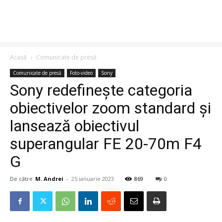
Acasă
Comunicate de presă
Comunicate de presă
Foto-video
Sony
Sony redefinește categoria
obiectivelor zoom standard și
lansează obiectivul
superangular FE 20-70m F4
G
De către
M. Andrei
-
25 ianuarie 2023
869
0