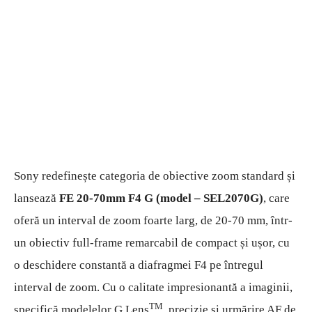
Sony redefinește categoria de obiective zoom standard și
lansează
FE 20-70mm F4 G (model – SEL2070G)
, care
oferă un interval de zoom foarte larg, de 20-70 mm, într-
un obiectiv full-frame remarcabil de compact și ușor, cu
o deschidere constantă a diafragmei F4 pe întregul
interval de zoom. Cu o calitate impresionantă a imaginii,
TM
specifică modelelor G Lens
, precizie și urmărire AF de