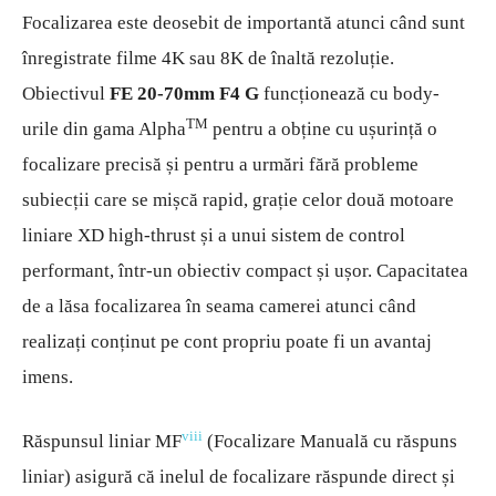
Focalizarea este deosebit de importantă atunci când sunt
înregistrate filme 4K sau 8K de înaltă rezoluție.
Obiectivul
FE 20-70mm F4 G
funcționează cu body-
TM
urile din gama
Alpha
pentru a obține cu ușurință o
focalizare precisă și pentru a urmări fără probleme
subiecții care se mișcă rapid, grație celor două motoare
liniare XD high-thrust și a unui sistem de control
performant, într-un obiectiv compact și ușor. Capacitatea
de a lăsa focalizarea în seama camerei atunci când
realizați conținut pe cont propriu poate fi un avantaj
imens.
viii
Răspunsul liniar MF
(Focalizare Manuală cu răspuns
liniar) asigură că inelul de focalizare răspunde direct și