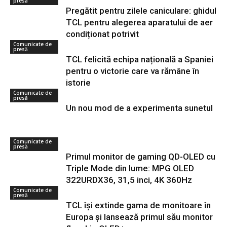
presă
Pregătit pentru zilele caniculare: ghidul
TCL pentru alegerea aparatului de aer
condiționat potrivit
Comunicate de
presă
TCL felicită echipa națională a Spaniei
pentru o victorie care va rămâne în
istorie
Comunicate de
presă
Un nou mod de a experimenta sunetul
Comunicate de
presă
Primul monitor de gaming QD-OLED cu
Triple Mode din lume: MPG OLED
322URDX36, 31,5 inci, 4K 360Hz
Comunicate de
presă
TCL își extinde gama de monitoare în
Europa și lansează primul său monitor