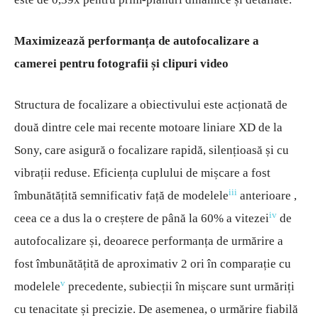
Maximizează performanța de autofocalizare a
camerei pentru fotografii și clipuri video
Structura de focalizare a obiectivului este acționată de
două dintre cele mai recente motoare liniare XD de la
Sony, care asigură o focalizare rapidă, silențioasă și cu
vibrații reduse. Eficiența cuplului de mișcare a fost
iii
îmbunătățită semnificativ față de modelele
anterioare ,
iv
ceea ce a dus la o creștere de până la 60% a vitezei
de
autofocalizare și, deoarece performanța de urmărire a
fost îmbunătățită de aproximativ 2 ori în comparație cu
v
modelele
precedente, subiecții în mișcare sunt urmăriți
cu tenacitate și precizie. De asemenea, o urmărire fiabilă