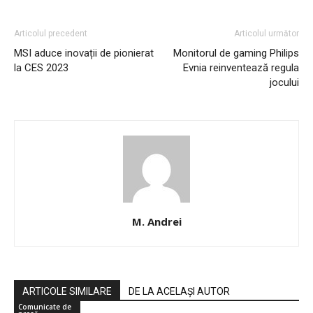
Articolul precedent
Articolul următor
MSI aduce inovații de pionierat
Monitorul de gaming Philips
la CES 2023
Evnia reinventează regula
jocului
M. Andrei
ARTICOLE SIMILARE
DE LA ACELAȘI AUTOR
Comunicate de