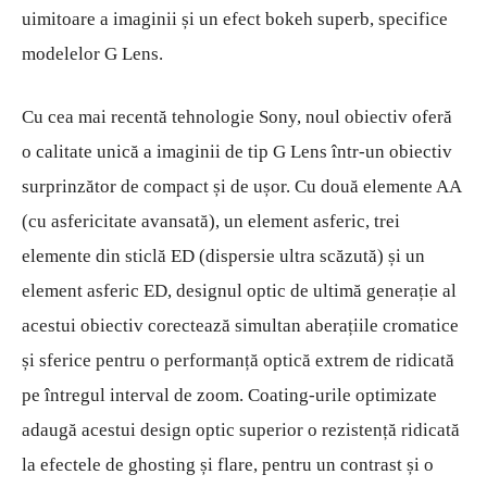
uimitoare a imaginii și un efect bokeh superb, specifice
modelelor G Lens.
Cu cea mai recentă tehnologie Sony, noul obiectiv oferă
o calitate unică a imaginii de tip G Lens într-un obiectiv
surprinzător de compact și de ușor. Cu două elemente AA
(cu asfericitate avansată), un element asferic, trei
elemente din sticlă ED (dispersie ultra scăzută) și un
element asferic ED, designul optic de ultimă generație al
acestui obiectiv corectează simultan aberațiile cromatice
și sferice pentru o performanță optică extrem de ridicată
pe întregul interval de zoom.
Coating-urile optimizate
adaugă acestui design optic superior o rezistență ridicată
la efectele de ghosting și flare, pentru un contrast și o