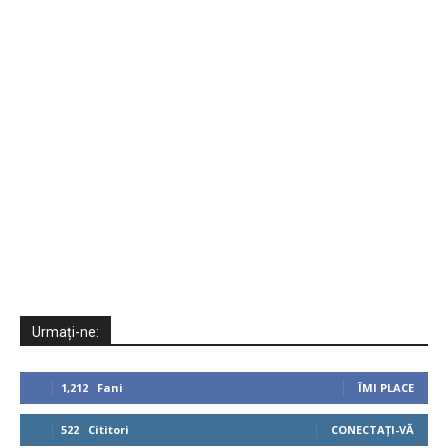
Urmați-ne:
1,212
Fani
ÎMI PLACE
522
Cititori
CONECTAȚI-VĂ