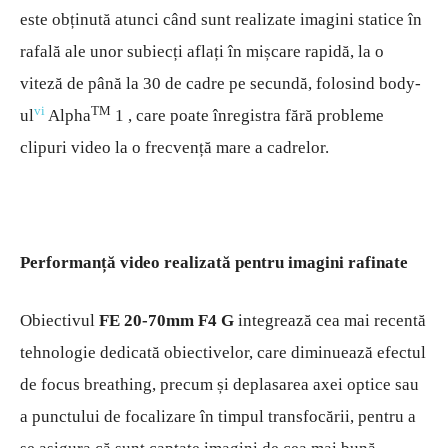
este obținută atunci când sunt realizate imagini statice în
rafală ale unor subiecți aflați în mișcare rapidă, la o
viteză de până la 30 de cadre pe secundă, folosind body-
vi
TM
ul
Alpha
1 , care poate înregistra fără probleme
clipuri video la o frecvență mare a cadrelor.
Performanță video realizată pentru imagini rafinate
Obiectivul
FE 20-70mm F4 G
integrează cea mai recentă
tehnologie dedicată obiectivelor, care diminuează efectul
de focus breathing, precum și deplasarea axei optice sau
a punctului de focalizare în timpul transfocării, pentru a