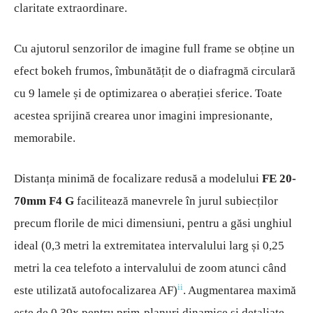
claritate extraordinare.
Cu ajutorul senzorilor de imagine full frame se obține un
efect bokeh frumos, îmbunătățit de o diafragmă circulară
cu 9 lamele și de optimizarea o aberației sferice. Toate
acestea sprijină crearea unor imagini impresionante,
memorabile.
Distanța minimă de focalizare redusă a modelului
FE 20-
70mm F4 G
facilitează manevrele în jurul subiecților
precum florile de mici dimensiuni, pentru a găsi unghiul
ideal (0,3 metri la extremitatea intervalului larg și 0,25
metri la cea telefoto a intervalului de zoom atunci când
ii
este utilizată autofocalizarea AF)
. Augmentarea maximă
este de 0,39x pentru prim-planuri dinamice și detaliate.