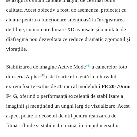
se asigura că sunt captate imagini de cea mai bună
calitate. Acest obiectiv a fost, de asemenea, proiectat cu
atenție pentru o funcționare silențioasă la înregistrarea
de filme, cu motoare liniare XD avansate și o unitate de
diafragmă nou dezvoltată ce reduce dramatic zgomotul și
vibrațiile.
vii
Stabilizarea de imagine Active Mode
a camerelor foto
TM
din seria
Alpha
este foarte eficientă la intervalul
extrem foarte extins de 20 mm al modelului
FE 20-70mm
F4 G
, oferind o performanță excelentă de stabilizare a
imaginii și menținând un unghi larg de vizualizare. Acest
aspect poate fi deosebit de util pentru realizarea de
filmări fluide și stabile din mână, în timpul mersului.