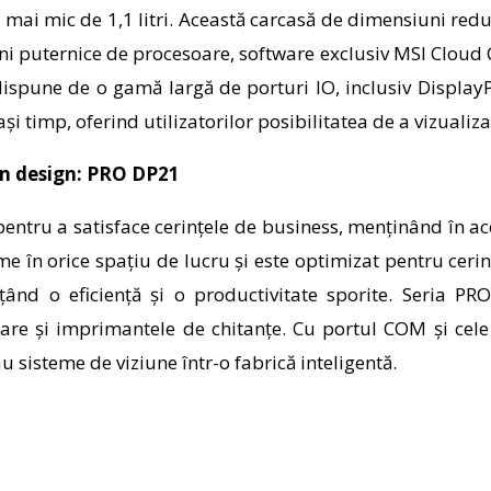
mai mic de 1,1 litri. Această carcasă de dimensiuni re
ni puternice de procesoare, software exclusiv MSI Cloud 
dispune de o gamă largă de porturi IO, inclusiv Display
ași timp, oferind utilizatorilor posibilitatea de a vizual
 în design: PRO DP21
ntru a satisface cerințele de business, menținând în ace
e în orice spațiu de lucru și este optimizat pentru ceri
ițând o eficiență și o productivitate sporite. Seria 
bare și imprimantele de chitanțe. Cu portul COM și cele
 sisteme de viziune într-o fabrică inteligentă.