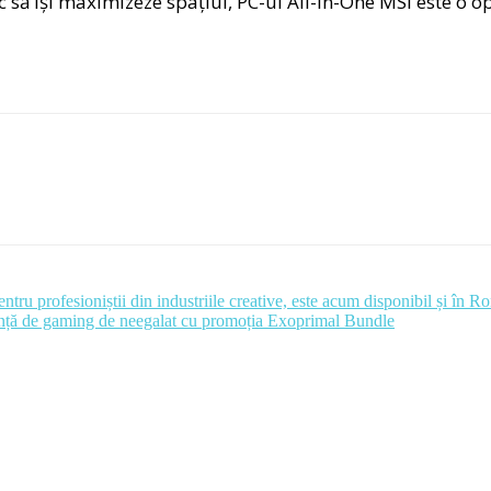
sc să își maximizeze spațiul, PC-ul All-in-One MSI este o 
u profesioniștii din industriile creative, este acum disponibil și în R
ență de gaming de neegalat cu promoția Exoprimal Bundle