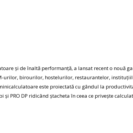
atoare și de înaltă performanță, a lansat recent o nou
ă
ga
rilor, birourilor, hostelurilor, restaurantelor, instituți
e minicalculatoare este proiectată cu gândul la productivi
ubi și PRO DP ridicând ștacheta în ceea ce privește calcul