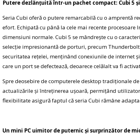
Putere dezlănțuită într-un pachet compact: Cubi 5 ș
Seria Cubi oferă o putere remarcabilă cu o amprentă redus
efort. Echipată cu până la cele mai recente procesoare 
dimensiuni normale. Cubi 5 se mândrește cu o caracteris
selecție impresionantă de porturi, precum Thunderbolt 
securitatea rețelei, menținând conexiunile de internet și
care un port se defectează, deoarece celălalt va fi activa
Spre deosebire de computerele desktop tradiționale de 
actualizările și întreținerea ușoară, permițând utilizat
flexibilitate asigură faptul că seria Cubi rămâne adaptab
Un mini PC uimitor de puternic și surprinzător de m