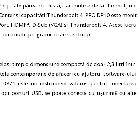
duse poate părea modestă, dar conține de fapt o mulțime
Center și capacitățilThunderbolt 4, PRO DP10 este menit
Port, HDMI™, D-Sub (VGA) și Thunderbolt 4. Acest lucru
iza mai multe programe în același timp.
lași timp o dimensiune compactă de doar 2,3 litri într-
nțele contemporane de afaceri cu ajutorul software-ului
PRO DP21 este un instrument valoros pentru conectarea
 opt porturi USB, se poate conecta cu ușurință cu alte