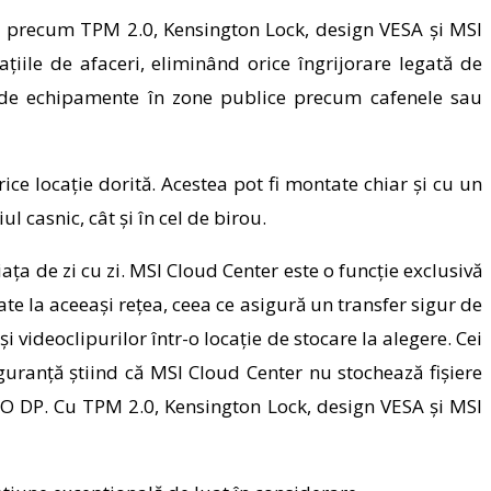
ci precum TPM 2.0, Kensington Lock, design VESA și MSI
iile de afaceri, eliminând orice îngrijorare legată de
ul de echipamente în zone publice precum cafenele sau
ce locație dorită. Acestea pot fi montate chiar și cu un
l casnic, cât și în cel de birou.
ța de zi cu zi. MSI Cloud Center este o funcție exclusivă
te la aceeași rețea, ceea ce asigură un transfer sigur de
i videoclipurilor într-o locație de stocare la alegere. Cei
iguranță știind că MSI Cloud Center nu stochează fișiere
 PRO DP. Cu TPM 2.0, Kensington Lock, design VESA și MSI