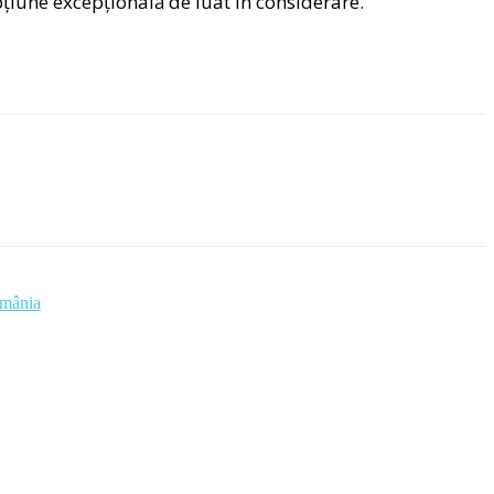
opțiune excepțională de luat în considerare.
omânia