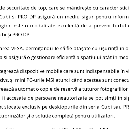
de securitate de top, care se mândrește cu caracteristi
Cubi și PRO DP asigură un mediu sigur pentru informaț
ington este o modalitate excelentă de a preveni furt
ubi și PRO DP.
ea VESA, permițându-le să fie atașate cu ușurință în ori
 și asigură o gestionare eficientă a spațiului atât în mediu
egrează dispozitive mobile care sunt indispensabile în via
dvs. și mini PC-urile MSI atunci când acestea sunt conecta
reează automat o copie de rezervă a tuturor fotografiilor ș
ot fi accesate de persoane neautorizate se pot simți în s
sunt stocate exclusiv pe desktopurile din seria Cubi sau
uprinzător și o soluție completă pentru utilizatori.