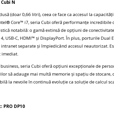
i Cubi N
ă (doar 0,66 litri), ceea ce face ca accesul la capacități
Intel® Core™ i7, seria Cubi oferă performanțe incredibil
tică notabilă: o gamă extinsă de opțiuni de conectivitate
4, USB-C, HDMI™ și DisplayPort. În plus, porturile Dual 
 intranet separate și împiedicând accesul neautorizat. Est
t imediat.
business, seria Cubi oferă opțiuni excepționale de perso
orilor să adauge mai multă memorie și spațiu de stocare, d
ilă la nevoile în continuă evoluție ca soluție de calcul sca
ic: PRO DP10