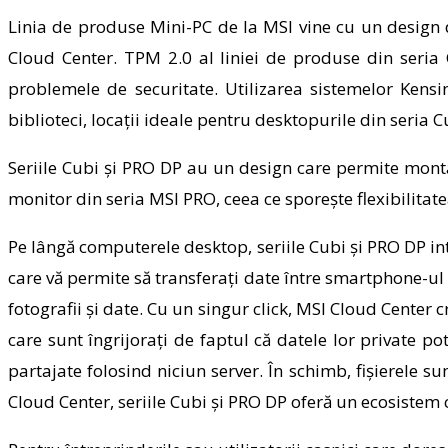
Linia de produse Mini-PC de la MSI vine cu un design 
Cloud Center. TPM 2.0 al liniei de produse din seria 
problemele de securitate. Utilizarea sistemelor Kens
biblioteci, locații ideale pentru desktopurile din seria C
Seriile Cubi și PRO DP au un design care permite montar
monitor din seria MSI PRO, ceea ce sporește flexibilitatea
Pe lângă computerele desktop, seriile Cubi și PRO DP int
care vă permite să transferați date între smartphone-ul 
fotografii și date. Cu un singur click, MSI Cloud Center c
care sunt îngrijorați de faptul că datele lor private p
partajate folosind niciun server. În schimb, fișierele 
Cloud Center, seriile Cubi și PRO DP oferă un ecosistem c