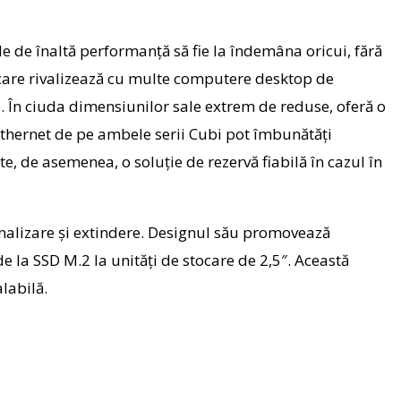
le de înaltă performanță să fie la îndemâna oricui, fără
e care rivalizează cu multe computere desktop de
. În ciuda dimensiunilor sale extrem de reduse, oferă o
Ethernet de pe ambele serii Cubi pot îmbunătăți
e, de asemenea, o soluție de rezervă fiabilă în cazul în
nalizare și extindere. Designul său promovează
e la SSD M.2 la unități de stocare de 2,5″. Această
labilă.