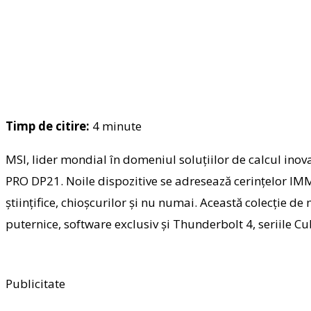
Timp de citire:
4
minute
MSI, lider mondial în domeniul soluțiilor de calcul inov
PRO DP21. Noile dispozitive se adresează cerințelor IMM-u
științifice, chioșcurilor și nu numai. Această colecție d
puternice, software exclusiv și Thunderbolt 4, seriile C
Publicitate