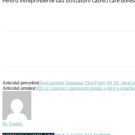
Pentru întreprinderile sau utilizatorii casnici care dore
Articolul precedent
Noul monitor Samsung ViewFinity S9 5K, ideal pentr
Articolul următor
MSI și Capcom colaborează pentru a oferi o experi
M. Andrei