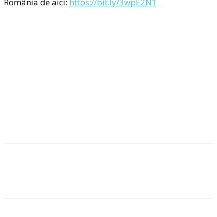
România de aici:
https://bit.ly/3wpE2N1