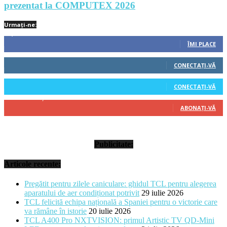
prezentat la COMPUTEX 2026
Urmați-ne:
1,212
Fani
ÎMI PLACE
522
Cititori
CONECTAȚI-VĂ
45
Cititori
CONECTAȚI-VĂ
314
Abonați
ABONAȚI-VĂ
Publicitate:
Articole recente:
Pregătit pentru zilele caniculare: ghidul TCL pentru alegerea
aparatului de aer condiționat potrivit
29 iulie 2026
TCL felicită echipa națională a Spaniei pentru o victorie care
va rămâne în istorie
20 iulie 2026
TCL A400 Pro NXTVISION: primul Artistic TV QD-Mini