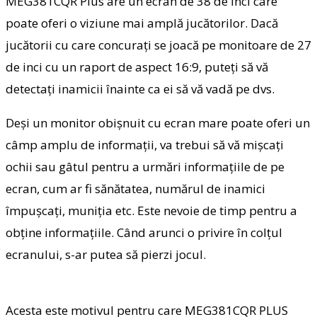
MEG381CQR Plus are un ecran de 38 de inci care
poate oferi o viziune mai amplă jucătorilor. Dacă
jucătorii cu care concurați se joacă pe monitoare de 27
de inci cu un raport de aspect 16:9, puteți să vă
detectați inamicii înainte ca ei să vă vadă pe dvs.
Deși un monitor obișnuit cu ecran mare poate oferi un
câmp amplu de informații, va trebui să vă mișcați
ochii sau gâtul pentru a urmări informațiile de pe
ecran, cum ar fi sănătatea, numărul de inamici
împușcați, muniția etc. Este nevoie de timp pentru a
obține informațiile. Când arunci o privire în colțul
ecranului, s-ar putea să pierzi jocul.
Acesta este motivul pentru care MEG381CQR PLUS