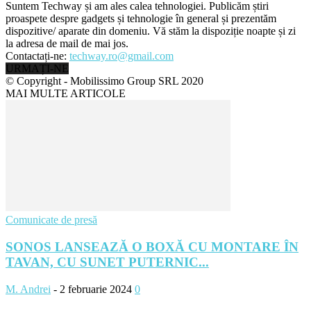
Suntem Techway și am ales calea tehnologiei. Publicăm știri
proaspete despre gadgets și tehnologie în general și prezentăm
dispozitive/ aparate din domeniu. Vă stăm la dispoziție noapte și zi
la adresa de mail de mai jos.
Contactați-ne:
techway.ro@gmail.com
URMAȚI-NE
© Copyright - Mobilissimo Group SRL 2020
MAI MULTE ARTICOLE
Comunicate de presă
SONOS LANSEAZĂ O BOXĂ CU MONTARE ÎN
TAVAN, CU SUNET PUTERNIC...
M. Andrei
-
2 februarie 2024
0