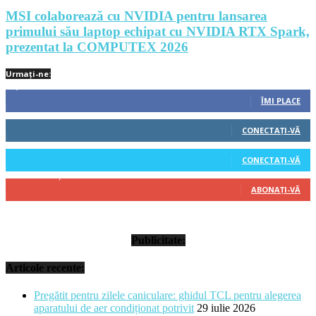
MSI colaborează cu NVIDIA pentru lansarea
primului său laptop echipat cu NVIDIA RTX Spark,
prezentat la COMPUTEX 2026
Urmați-ne:
1,212
Fani
ÎMI PLACE
522
Cititori
CONECTAȚI-VĂ
45
Cititori
CONECTAȚI-VĂ
314
Abonați
ABONAȚI-VĂ
Publicitate:
Articole recente:
Pregătit pentru zilele caniculare: ghidul TCL pentru alegerea
aparatului de aer condiționat potrivit
29 iulie 2026