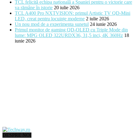
TCL felicită echipa națională a Spaniei pentru o victorie care
va rămâne în istorie
20 iulie 2026
TCL A400 Pro NXTVISION: primul Artistic TV QD-Mini
LED, creat pentru locuințe moderne
2 iulie 2026
Un nou mod de a experimenta sunetul
24 iunie 2026
Primul monitor de gaming QD-OLED cu Triple Mode din
lume: MPG OLED 322URDX36, 31,5 inci, 4K 360Hz
18
iunie 2026
DESPRE NOI