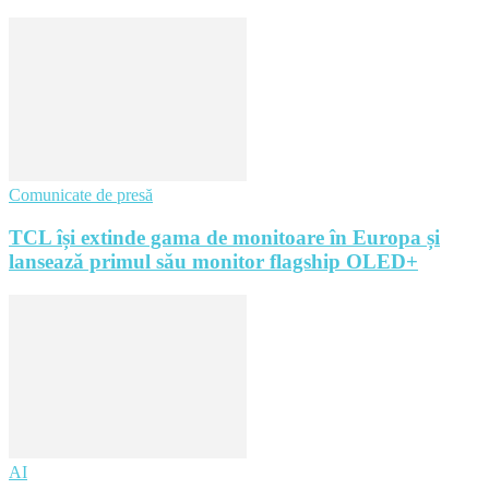
Comunicate de presă
TCL își extinde gama de monitoare în Europa și
lansează primul său monitor flagship OLED+
AI