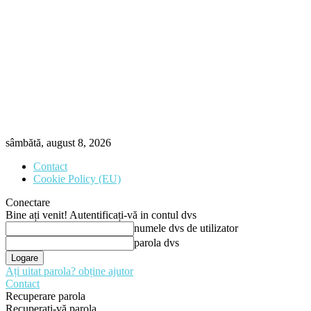
sâmbătă, august 8, 2026
Contact
Cookie Policy (EU)
Conectare
Bine ați venit! Autentificați-vă in contul dvs
numele dvs de utilizator
parola dvs
Ați uitat parola? obține ajutor
Contact
Recuperare parola
Recuperați-vă parola