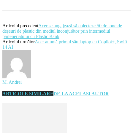
Articolul precedent
Acer se angajează să colecteze 50 de tone de
deșeuri de plastic din mediul înconjurător prin intermediul
parteneriatului cu Plastic Bank
Articolul următor
Acer anunță primul său laptop cu Copilot+, Swift
14 AI
M. Andrei
ARTICOLE SIMILARE
DE LA ACELAȘI AUTOR