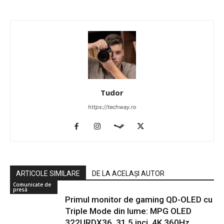
Tudor
https://techway.ro
ARTICOLE SIMILARE
DE LA ACELAȘI AUTOR
Comunicate de
presă
Primul monitor de gaming QD-OLED cu
Triple Mode din lume: MPG OLED
322URDX36, 31,5 inci, 4K 360Hz