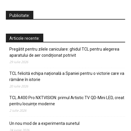
Publicitate:
Articole recente:
Pregătit pentru zilele caniculare: ghidul TCL pentru alegerea
aparatului de aer condiționat potrivit
29 iulie 2026
TCL felicită echipa națională a Spaniei pentru o victorie care va
rămâne în istorie
20 iulie 2026
TCL A400 Pro NXTVISION: primul Artistic TV QD-Mini LED, creat
pentru locuințe moderne
2 iulie 2026
Un nou mod de a experimenta sunetul
24 iunie 2026