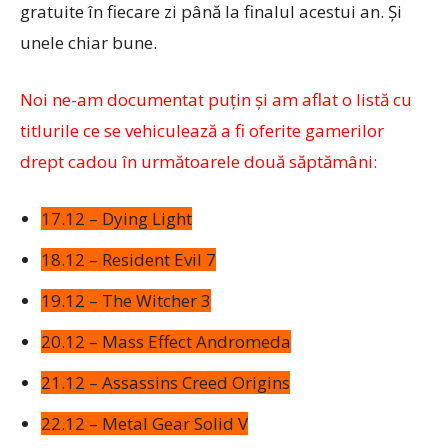
gratuite în fiecare zi până la finalul acestui an. Și
unele chiar bune.
Noi ne-am documentat puțin și am aflat o listă cu
titlurile ce se vehiculează a fi oferite gamerilor
drept cadou în următoarele două săptămâni:
17.12 – Dying Light
18.12 – Resident Evil 7
19.12 – The Witcher 3
20.12 – Mass Effect Andromeda
21.12 – Assassins Creed Origins
22.12 – Metal Gear Solid V