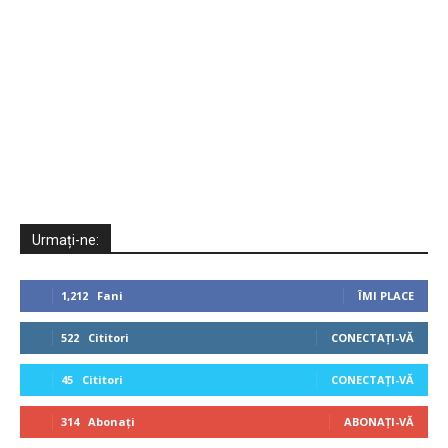
Urmați-ne:
1,212
Fani
ÎMI PLACE
522
Cititori
CONECTAȚI-VĂ
45
Cititori
CONECTAȚI-VĂ
314
Abonați
ABONAȚI-VĂ