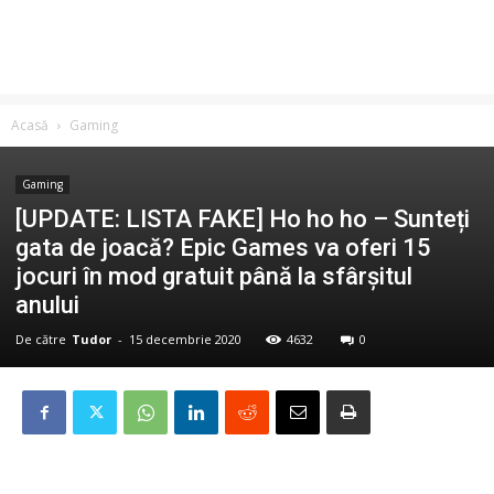
Acasă
Gaming
Gaming
[UPDATE: LISTA FAKE] Ho ho ho – Sunteți
gata de joacă? Epic Games va oferi 15
jocuri în mod gratuit până la sfârșitul
anului
De către
Tudor
-
15 decembrie 2020
4632
0