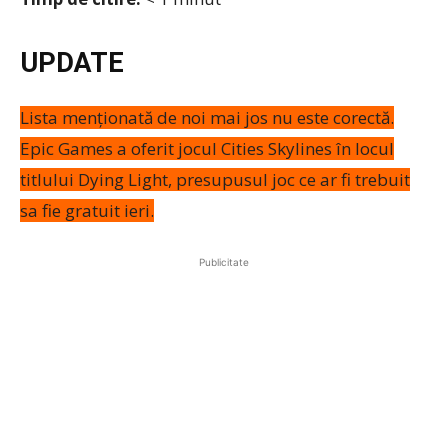
UPDATE
Lista menționată de noi mai jos nu este corectă.
Epic Games a oferit jocul Cities Skylines în locul
titlului Dying Light, presupusul joc ce ar fi trebuit
sa fie gratuit ieri.
Publicitate