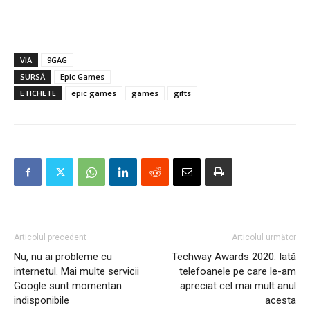
VIA
9GAG
SURSĂ
Epic Games
ETICHETE
epic games
games
gifts
Articolul precedent
Articolul următor
Nu, nu ai probleme cu
Techway Awards 2020: Iată
internetul. Mai multe servicii
telefoanele pe care le-am
Google sunt momentan
apreciat cel mai mult anul
indisponibile
acesta