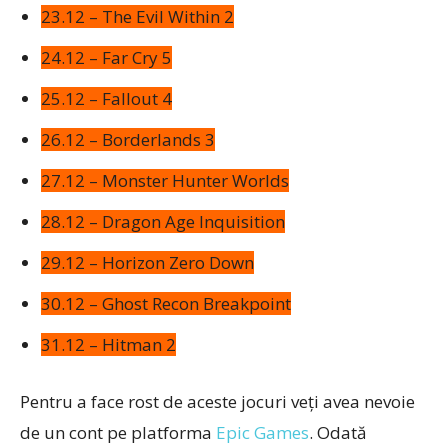
23.12 – The Evil Within 2
24.12 – Far Cry 5
25.12 – Fallout 4
26.12 – Borderlands 3
27.12 – Monster Hunter Worlds
28.12 – Dragon Age Inquisition
29.12 – Horizon Zero Down
30.12 – Ghost Recon Breakpoint
31.12 – Hitman 2
Pentru a face rost de aceste jocuri veți avea nevoie
de un cont pe platforma
Epic Games
. Odată