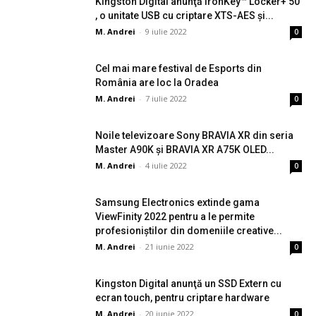
Kingston Digital anunţă IronKey™ Locker+ 50
, o unitate USB cu criptare XTS-AES și...
M. Andrei
-
9 iulie 2022
0
Cel mai mare festival de Esports din
România are loc la Oradea
M. Andrei
-
7 iulie 2022
0
Noile televizoare Sony BRAVIA XR din seria
Master A90K și BRAVIA XR A75K OLED...
M. Andrei
-
4 iulie 2022
0
Samsung Electronics extinde gama
ViewFinity 2022 pentru a le permite
profesioniștilor din domeniile creative...
M. Andrei
-
21 iunie 2022
0
Kingston Digital anunţă un SSD Extern cu
ecran touch, pentru criptare hardware
M. Andrei
-
20 iunie 2022
0