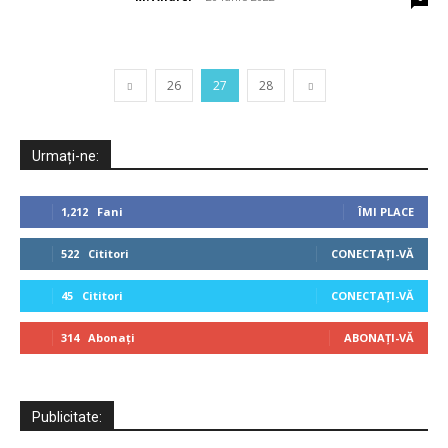
26
27
28
Urmați-ne:
1,212
Fani
ÎMI PLACE
522
Cititori
CONECTAȚI-VĂ
45
Cititori
CONECTAȚI-VĂ
314
Abonați
ABONAȚI-VĂ
Publicitate: