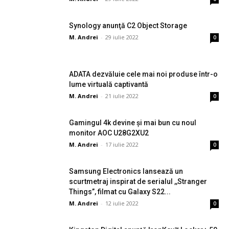
Synology anunţă C2 Object Storage
M. Andrei
-
29 iulie 2022
0
ADATA dezvăluie cele mai noi produse într-o
lume virtuală captivantă
M. Andrei
-
21 iulie 2022
0
Gamingul 4k devine și mai bun cu noul
monitor AOC U28G2XU2
M. Andrei
-
17 iulie 2022
0
Samsung Electronics lansează un
scurtmetraj inspirat de serialul ,,Stranger
Things”, filmat cu Galaxy S22...
M. Andrei
-
12 iulie 2022
0