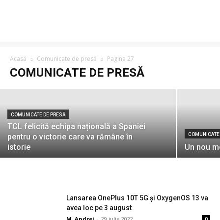
COMUNICATE DE PRESĂ
Pregătit pentru zilele caniculare: ghidul
TCL pentru alegerea aparatului de aer
condiționat potrivit
Acasă
Comunicate de presă
Pagina 27
COMUNICATE DE PRESĂ
M. Andrei
-
29 iulie 2026
COMUNICATE DE PRESĂ
TCL felicită echipa națională a Spaniei
COMUNICATE
pentru o victorie care va rămâne în
istorie
Un nou mo
Lansarea OnePlus 10T 5G și OxygenOS 13 va
avea loc pe 3 august
M. Andrei
-
29 iulie 2022
0