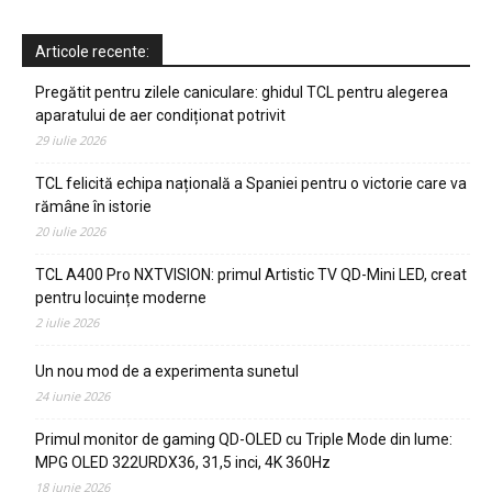
Articole recente:
Pregătit pentru zilele caniculare: ghidul TCL pentru alegerea
aparatului de aer condiționat potrivit
29 iulie 2026
TCL felicită echipa națională a Spaniei pentru o victorie care va
rămâne în istorie
20 iulie 2026
TCL A400 Pro NXTVISION: primul Artistic TV QD-Mini LED, creat
pentru locuințe moderne
2 iulie 2026
Un nou mod de a experimenta sunetul
24 iunie 2026
Primul monitor de gaming QD-OLED cu Triple Mode din lume:
MPG OLED 322URDX36, 31,5 inci, 4K 360Hz
18 iunie 2026