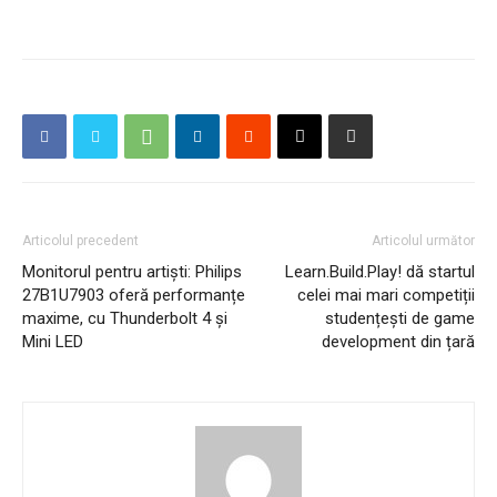
Articolul precedent
Articolul următor
Monitorul pentru artiști: Philips
Learn.Build.Play! dă startul
27B1U7903 oferă performanțe
celei mai mari competiții
maxime, cu Thunderbolt 4 și
studențești de game
Mini LED
development din țară