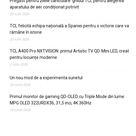
Pregătit pentru zilele caniculare: ghidul TCL pentru alegerea
aparatului de aer condiționat potrivit
29 iulie 2026
TCL felicită echipa națională a Spaniei pentru o victorie care va
rămâne în istorie
20 iulie 2026
TCL A400 Pro NXTVISION: primul Artistic TV QD-Mini LED, creat
pentru locuințe moderne
2 iulie 2026
Un nou mod de a experimenta sunetul
24 iunie 2026
Primul monitor de gaming QD-OLED cu Triple Mode din lume:
MPG OLED 322URDX36, 31,5 inci, 4K 360Hz
18 iunie 2026