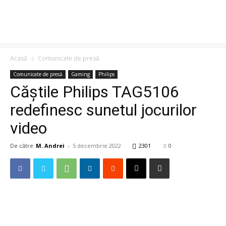
Acasă
Comunicate de presă
Comunicate de presă
Gaming
Philips
Căștile Philips TAG5106
redefinesc sunetul jocurilor
video
De către
M. Andrei
-
5 decembrie 2022
2301
0