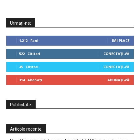
Urmați-ne:
1,212
Fani
ÎMI PLACE
522
Cititori
CONECTAȚI-VĂ
45
Cititori
CONECTAȚI-VĂ
314
Abonați
ABONAȚI-VĂ
Publicitate:
Articole recente: