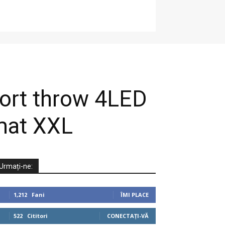
hort throw 4LED
rmat XXL
Urmați-ne:
1,212
Fani
ÎMI PLACE
522
Cititori
CONECTAȚI-VĂ