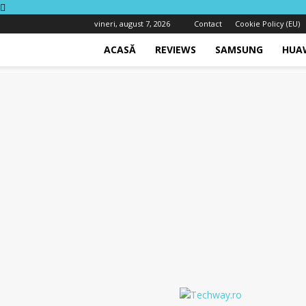
vineri, august 7, 2026
Contact
Cookie Policy (EU)
ACASĂ
REVIEWS
SAMSUNG
HUA
Techway.ro