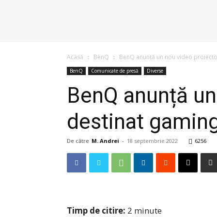
Acasă
BenQ
BenQ anunță un nou video proiector
BenQ
Comunicate de presă
Diverse
BenQ anunță un 
destinat gaming
De către
M. Andrei
-
18 septembrie 2022
6256
Timp de citire:
2
minute