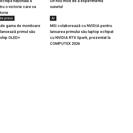
 echipa națională a
Un nou mod de a experimenta
ru o victorie care va
sunetul
torie
de presă
AI
inde gama de monitoare
MSI colaborează cu NVIDIA pentru
 lansează primul său
lansarea primului său laptop echipat
gship OLED+
cu NVIDIA RTX Spark, prezentat la
COMPUTEX 2026