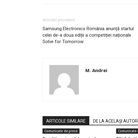
Articolul precedent
Samsung Electronics România anunță startul
celei de-a doua ediții a competiției naționale
Solve for Tomorrow
M. Andrei
ARTICOLE SIMILARE
DE LA ACELAȘI AUTOR
Comunicate de presă
Comunicate 