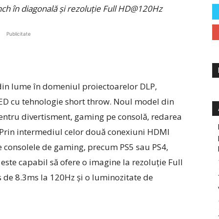
ch în diagonală şi rezoluţie Full HD@120Hz
Publicitate
din lume în domeniul proiectoarelor DLP,
ED cu tehnologie short throw. Noul model din
pentru divertisment, gaming pe consolă, redarea
e. Prin intermediul celor două conexiuni HDMI
ate consolele de gaming, precum PS5 sau PS4,
ste capabil să ofere o imagine la rezoluție Full
 de 8.3ms la 120Hz și o luminozitate de