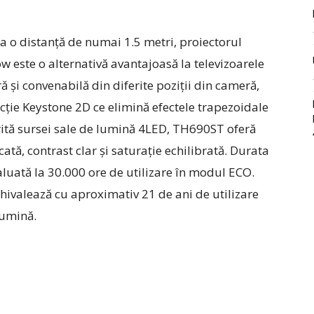
a o distanță de numai 1.5 metri, proiectorul
 este o alternativă avantajoasă la televizoarele
 și convenabilă din diferite poziții din cameră,
ecție Keystone 2D ce elimină efectele trapezoidale
rită sursei sale de lumină 4LED, TH690ST oferă
ată, contrast clar și saturație echilibrată. Durata
aluată la 30.000 ore de utilizare în modul ECO.
echivalează cu aproximativ 21 de ani de utilizare
lumină.