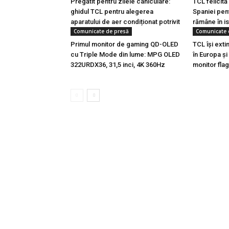
Pregătit pentru zilele caniculare:
TCL felicită
ghidul TCL pentru alegerea
Spaniei pent
aparatului de aer condiționat potrivit
rămâne în is
Comunicate de presă
Comunicate 
Primul monitor de gaming QD-OLED
TCL își ext
cu Triple Mode din lume: MPG OLED
în Europa și
322URDX36, 31,5 inci, 4K 360Hz
monitor fla