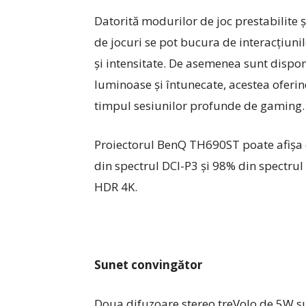
Datorită modurilor de joc prestabilite
de jocuri se pot bucura de interacțiunil
și intensitate. De asemenea sunt dispo
luminoase și întunecate, acestea oferin
timpul sesiunilor profunde de gaming.
Proiectorul BenQ TH690ST poate afișa c
din spectrul DCI-P3 și 98% din spectrul
HDR 4K.
Sunet convingător
Doua difuzoare stereo treVolo de 5W su