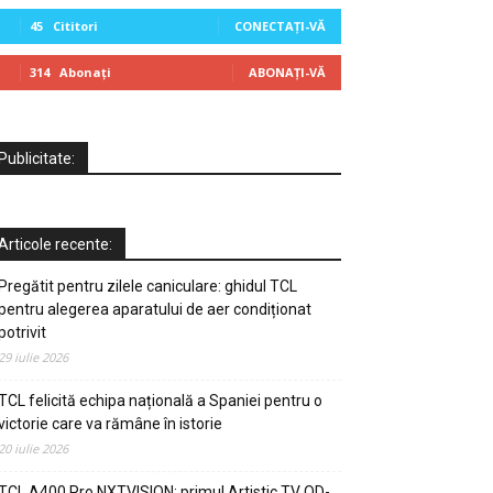
45
Cititori
CONECTAȚI-VĂ
314
Abonați
ABONAȚI-VĂ
Publicitate:
Articole recente:
Pregătit pentru zilele caniculare: ghidul TCL
pentru alegerea aparatului de aer condiționat
potrivit
29 iulie 2026
TCL felicită echipa națională a Spaniei pentru o
victorie care va rămâne în istorie
20 iulie 2026
TCL A400 Pro NXTVISION: primul Artistic TV QD-