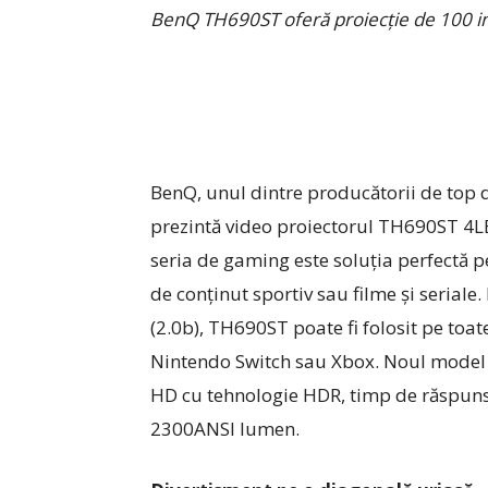
BenQ TH690ST oferă proiecţie de 100 in
BenQ, unul dintre producătorii de top 
prezintă video proiectorul TH690ST 4L
seria de gaming este soluția perfectă 
de conținut sportiv sau filme și serial
(2.0b), TH690ST poate fi folosit pe to
Nintendo Switch sau Xbox. Noul model e
HD cu tehnologie HDR, timp de răspuns
2300ANSI lumen.