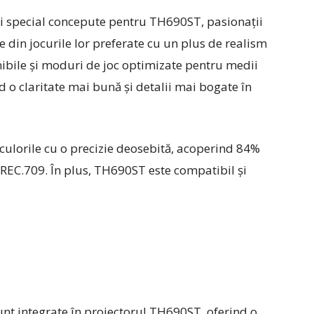
 și special concepute pentru TH690ST, pasionaţii
e din jocurile lor preferate cu un plus de realism
nibile şi moduri de joc optimizate pentru medii
d o claritate mai bună și detalii mai bogate în
ulorile cu o precizie deosebită, acoperind 84%
 REC.709. În plus, TH690ST este compatibil și
nt integrate în proiectorul TH690ST, oferind o