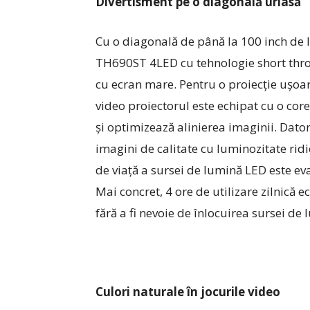
Divertisment pe o diagonală uriasă
Cu o diagonală de până la 100 inch de l
TH690ST 4LED cu tehnologie short throw
cu ecran mare. Pentru o proiecție ușoară
video proiectorul este echipat cu o cor
și optimizează alinierea imaginii. Dato
imagini de calitate cu luminozitate ridic
de viață a sursei de lumină LED este ev
Mai concret, 4 ore de utilizare zilnică 
fără a fi nevoie de înlocuirea sursei de 
Culori naturale în jocurile video