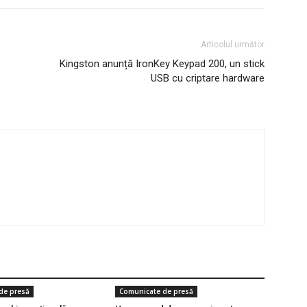
Articolul următor
Kingston anunță IronKey Keypad 200, un stick
USB cu criptare hardware
de presă
Comunicate de presă