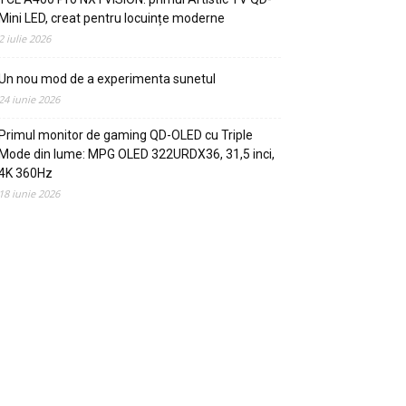
Mini LED, creat pentru locuințe moderne
2 iulie 2026
Un nou mod de a experimenta sunetul
24 iunie 2026
Primul monitor de gaming QD-OLED cu Triple
Mode din lume: MPG OLED 322URDX36, 31,5 inci,
4K 360Hz
18 iunie 2026