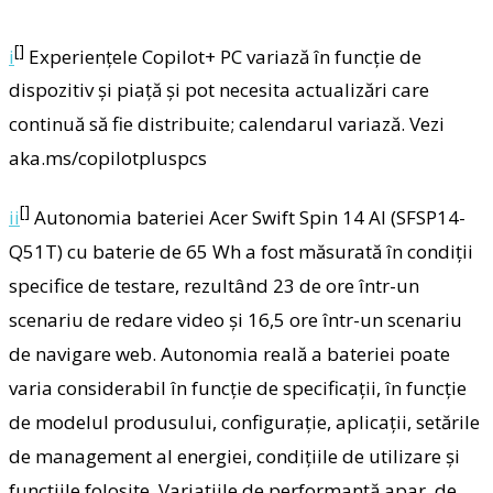
[]
i
Experiențele Copilot+ PC variază în funcție de
dispozitiv și piață și pot necesita actualizări care
continuă să fie distribuite; calendarul variază. Vezi
aka.ms/copilotpluspcs
[]
ii
Autonomia bateriei Acer Swift Spin 14 AI (SFSP14-
Q51T) cu baterie de 65 Wh a fost măsurată în condiții
specifice de testare, rezultând 23 de ore într-un
scenariu de redare video și 16,5 ore într-un scenariu
de navigare web. Autonomia reală a bateriei poate
varia considerabil în funcție de specificații, în funcție
de modelul produsului, configurație, aplicații, setările
de management al energiei, condițiile de utilizare și
funcțiile folosite. Variațiile de performanță apar, de