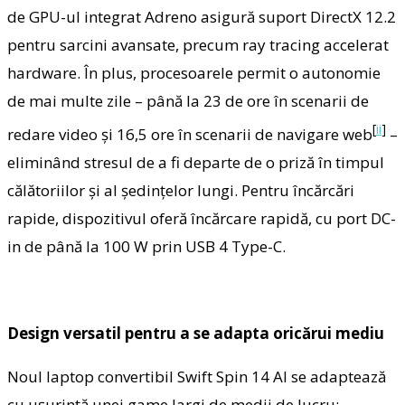
de GPU-ul integrat Adreno asigură suport DirectX 12.2
pentru sarcini avansate, precum ray tracing accelerat
hardware. În plus, procesoarele permit o autonomie
de mai multe zile – până la 23 de ore în scenarii de
[
ii
]
redare video și 16,5 ore în scenarii de navigare web
–
eliminând stresul de a fi departe de o priză în timpul
călătoriilor și al ședințelor lungi. Pentru încărcări
rapide, dispozitivul oferă încărcare rapidă, cu port DC-
in de până la 100 W prin USB 4 Type-C.
Design
versatil pentru a se adapta oricărui mediu
Noul laptop convertibil Swift Spin 14 AI se adaptează
cu ușurință unei game largi de medii de lucru;