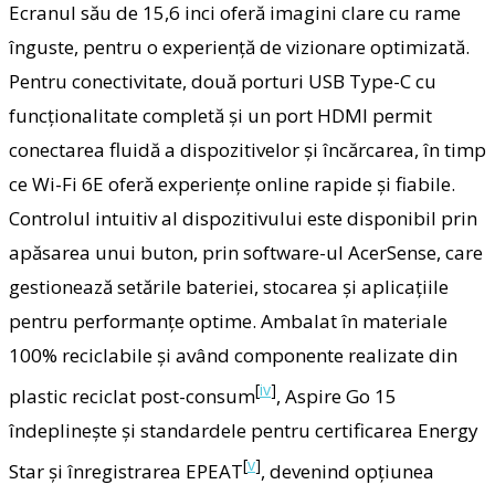
Ecranul său de 15,6 inci oferă imagini clare cu rame
înguste, pentru o experiență de vizionare optimizată.
Pentru conectivitate, două porturi USB Type-C cu
funcționalitate completă și un port HDMI permit
conectarea fluidă a dispozitivelor și încărcarea, în timp
ce Wi-Fi 6E oferă experiențe online rapide și fiabile.
Controlul intuitiv al dispozitivului este disponibil prin
apăsarea unui buton, prin software-ul AcerSense, care
gestionează setările bateriei, stocarea și aplicațiile
pentru performanțe optime. Ambalat în materiale
100% reciclabile și având componente realizate din
[
iv
]
plastic reciclat post-consum
, Aspire Go 15
îndeplinește și standardele pentru certificarea Energy
[
v
]
Star și înregistrarea EPEAT
, devenind opțiunea