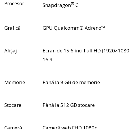
Procesor
®
Snapdragon
C
Grafică
GPU Qualcomm® Adreno™
Afișaj
Ecran de 15,6 inci Full HD (1920×1080
16:9
Memorie
Până la 8 GB de memorie
Stocare
Până la 512 GB stocare
Cameră
Cameră web FHD 1080p