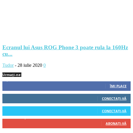
Ecranul lui Asus ROG Phone 3 poate rula la 160Hz
cu...
Tudor
-
28 iulie 2020
0
Urmați-ne:
1,212
Fani
ÎMI PLACE
522
Cititori
CONECTAȚI-VĂ
45
Cititori
CONECTAȚI-VĂ
314
Abonați
ABONAȚI-VĂ