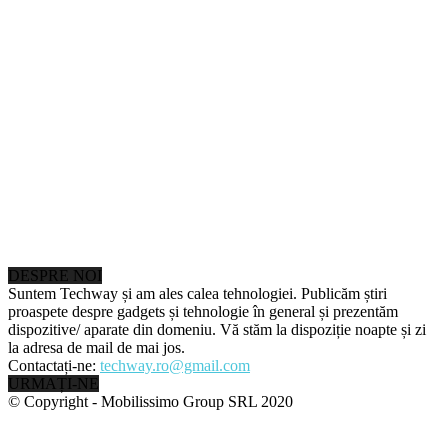
DESPRE NOI
Suntem Techway și am ales calea tehnologiei. Publicăm știri
proaspete despre gadgets și tehnologie în general și prezentăm
dispozitive/ aparate din domeniu. Vă stăm la dispoziție noapte și zi
la adresa de mail de mai jos.
Contactați-ne:
techway.ro@gmail.com
URMAȚI-NE
© Copyright - Mobilissimo Group SRL 2020