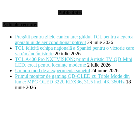
Publicitate:
Articole recente:
Pregătit pentru zilele caniculare: ghidul TCL pentru alegerea
aparatului de aer condiționat potrivit
29 iulie 2026
TCL felicită echipa națională a Spaniei pentru o victorie care
va rămâne în istorie
20 iulie 2026
TCL A400 Pro NXTVISION: primul Artistic TV QD-Mini
LED, creat pentru locuințe moderne
2 iulie 2026
Un nou mod de a experimenta sunetul
24 iunie 2026
Primul monitor de gaming QD-OLED cu Triple Mode din
lume: MPG OLED 322URDX36, 31,5 inci, 4K 360Hz
18
iunie 2026