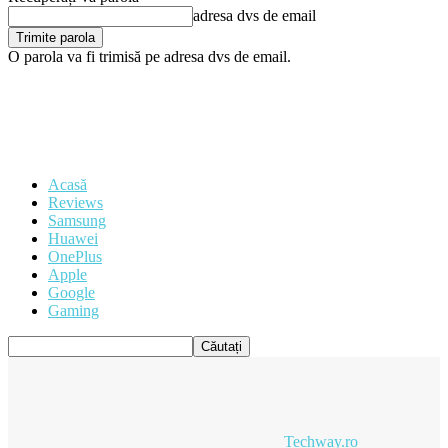
adresa dvs de email
O parola va fi trimisă pe adresa dvs de email.
Acasă
Reviews
Samsung
Huawei
OnePlus
Apple
Google
Gaming
Techway.ro